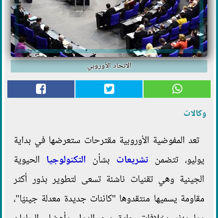
الاتحاد الأوروبي
وكالات
تعد المفوضية الأوروبية مقترحات ستعرضها في بداية
يوليو، تتضمن
تشريعات
بشأن
التكنولوجيا
الحيوية
الجينية وهي تقنيات ناشئة تسعى لتطوير بذور أكثر
مقاومة يسميها منتقدوها "كائنات جديدة معدلة جينيًا"،