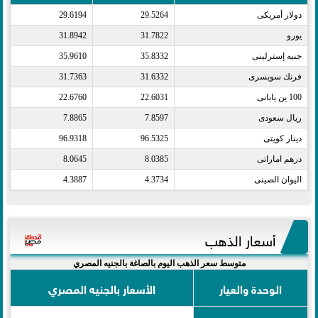
دولار أمريكى​
29.5264
29.6194
يورو​
31.7822
31.8942
جنيه إسترلينى​
35.8332
35.9610
فرنك سويسرى​
31.6332
31.7363
100 ين يابانى​
22.6031
22.6760
ريال سعودى​
7.8597
7.8865
دينار كويتى​
96.5325
96.9318
درهم اماراتى​
8.0385
8.0645
اليوان الصينى​
4.3734
4.3887
أسعار الذهب
متوسط سعر الذهب اليوم بالصاغة بالجنيه المصري
الوحدة والعيار
الأسعار بالجنيه المصري