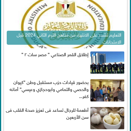
التعليم تشدد على الانتهاء من مناهج الترم الثاني 2024 قبل
الامتحانات
إطلاق القمر الصناعي ” مصر سات ٢ ”
بحضور قيادات حزب مستقبل وطن ”كيوان
والحصي والتمامي وابوحجازي وعيسي” أمانه
كفر...
أطعمة للرجال تساعد فى تعزيز صحة القلب فى
سن الأربعين