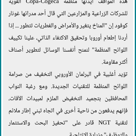
هذه المواقف أيدتها منظمة Copa-Cogeca القوية
للشركات الزراعية والمزارعين التي قال أحد مدرائها غونار
كوفود إن "المناخ يتغير والأمراض والفطريات تتطور ... إذا
أردنا إطعام أوروبا وتحقيق الاكتفاء الذاتي، علينا تكييف
اللوائح المنظمة" لنمنح أنفسنا الوسائل لتطوير أصناف
أكثر مقاومة.
تؤيد أغلبية في البرلمان الأوروبي التخفيف من صرامة
اللوائح المنظمة للتقنيات الجديدة. ومع رغبة النواب
المحافظين بتجميد التخفيض الملزم لمبيدات الآفات،
فإنهم يدفعون من ناحية أخرى في اتجاه تبني إطار ملائم
لتقنية NGT قادر على "تحفيز البحث والاستثمار
والتوظيف" وزيادة الإنتاجية.