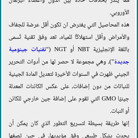
مما ينذر بخلافات حادة بين الدول وأعضاء البرلمان
الأوروبي.
هذه المحاصيل التي يفترض ان تكون أقل عرضة للجفاف
والأمراض وأقل استهلاكًا للمياه، تعد وفق تقنية تُسمى
باللغة الإنجليزية NBT أو NGT ("
تقنيات جينومية
جديدة
")، وهي مجموعة لا حصر لها من أدوات التحرير
الجيني ظهرت في السنوات الأخيرة لتعديل المادة الجينية
للنباتات من دون إضافات، على عكس الكائنات المعدلة
جينيًا GMO التي تقوم على إضافة جين خارجي للكائن
أو النبات.
إنها طريقة بسيطة لتسريع التطور الذي كان يمكن أن
يحدث بشكل طبيعي وفق مؤيديها، في حين تصفها