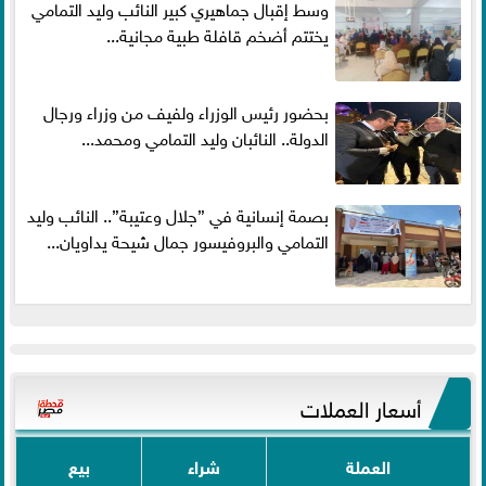
وسط إقبال جماهيري كبير النائب وليد التمامي
يختتم أضخم قافلة طبية مجانية...
بحضور رئيس الوزراء ولفيف من وزراء ورجال
الدولة.. النائبان وليد التمامي ومحمد...
بصمة إنسانية في ”جلال وعتيبة”.. النائب وليد
التمامي والبروفيسور جمال شيحة يداويان...
أسعار العملات
العملة
شراء
بيع