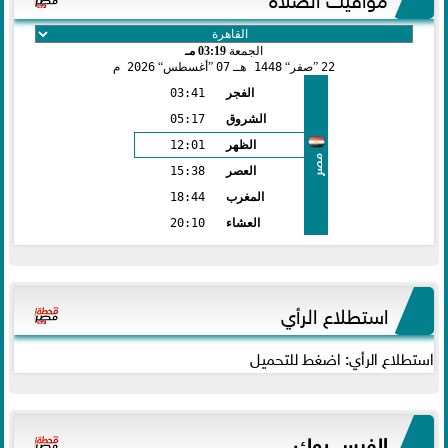
الجمعة
03:19 مـ
22
صفر
1448 هـ
07
أغسطس
2026 م
الفجر
03:41
الشروق
05:17
الظهر
12:01
مصر
العصر
15:38
المغرب
18:44
العشاء
20:10
استطلاع الرأي
استطلاع الرأي: اضغط للتحميل
الفيس بوك