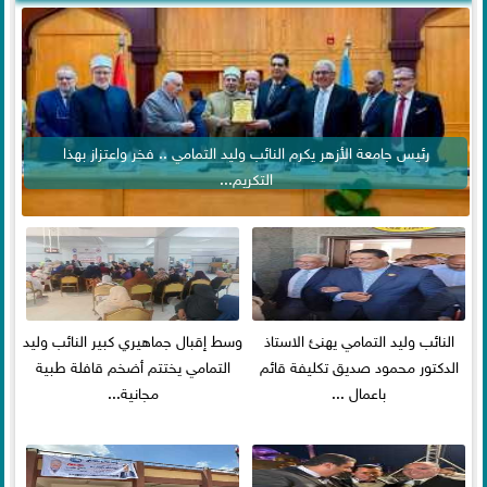
رئيس جامعة الأزهر يكرم النائب وليد التمامي .. فخر واعتزاز بهذا
التكريم...
النائب وليد التمامي يهنئ الاستاذ
وسط إقبال جماهيري كبير النائب وليد
الدكتور محمود صديق تكليفة قائم
التمامي يختتم أضخم قافلة طبية
باعمال ...
مجانية...