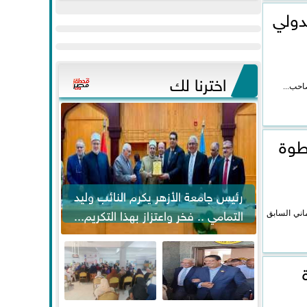
عيد
مواكبة خطوات
دولي
الفطر..ويحتشدون
الرئيس السيسي...
وسط آلاف...
اخترنا لك
احب...
طوة
رئيس جامعة الأزهر يكرم النائب وليد
التمامي .. فخر واعتزاز بهذا التكريم...
اني السابق