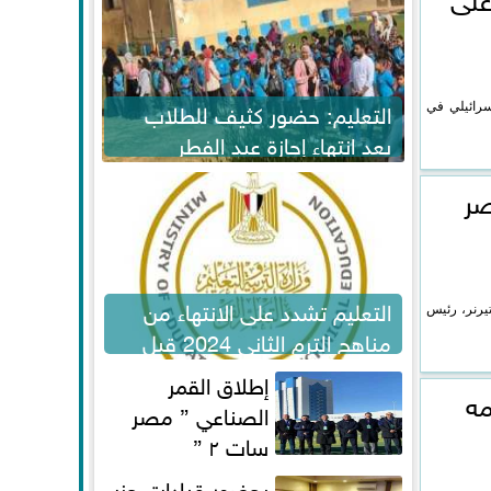
التعليم: حضور كثيف للطلاب
إسرائيلي في
بعد انتهاء إجازة عيد الفطر
لاستكمال المناهج
صر
التعليم تشدد على الانتهاء من
يرنر، رئيس
مناهج الترم الثاني 2024 قبل
الامتحانات
إطلاق القمر
مه
الصناعي ” مصر
سات ٢ ”
بحضور قيادات حزب