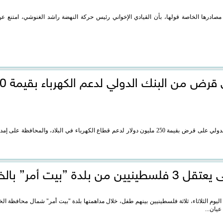
مصادرها الخاصة قولها، بأن القيادي الإخواني رئيس حركة النهضة راشد الغنوشي، امتنع عن ا
الأردن يحصل على قرض
توصل الأردن إلى اتفاق مع البنك الدولي على قرض بقيمة 250 مليون دولار لدعم قطاع الكهرباء في البلاد، والمحافظة
لدة ”بيت أمر” بالخليل
 اليوم الثلاثاء، ثلاثة فلسطينيين بينهم طفل، خلال مداهمتها بلدة "بيت أمر" شمال محافظة ال
عيان...