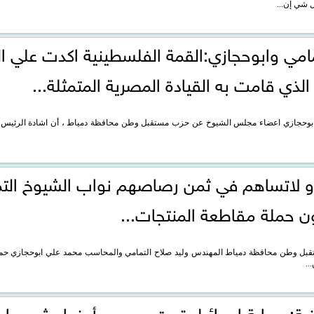
 شي إن...
امي وابوحجازي:القمة الفلسطينية اكدت علي ا
الذي قامت به القيادة المصرية المتمثلة...
مد ابوحجازي اعضاء مجلس الشيوخ عن حزب مستقبل وطن محافظة دمياط ، أن اشادة الرئيس
 لاتساهم في ثمن رصاصهم نواب الشيوخ الت
ن حملة مقاطعة المنتجات...
بل وطن محافظة دمياط المهندس وليد صلاح التمامي والمحاسب محمد علي ابوحجازي حمل
..
نية: حماية إسرائيل تحت مسمى أمنها يشجعها 