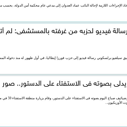
اذ الإجراءات اللازمة لإحالة النائب عماد العدوان إلى مدعي عام محكمة أمن الدولة، بحسب ما 
سالة فيديو لحزبه من غرفته بالمستشفى: لم أ
سبق سيلفيو برلسكوني رسالة فيديو إلى حزب فورزا إيطاليا، في أول ظهور له منذ دخوله ال
دلى بصوته فى الاستفتاء على الدستور.. صور
أدلى رئيس أوزبكستان شوكت ميرضيائيف صباح 
 الأوزبكيون...