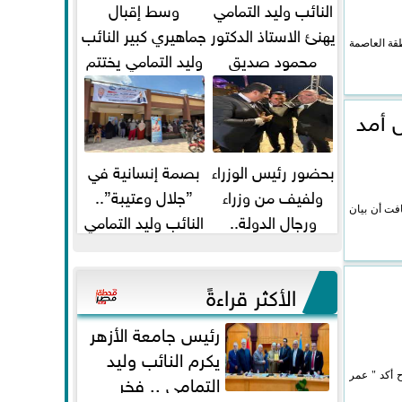
النائب وليد التمامي
وسط إقبال
يهنئ الاستاذ الدكتور
جماهيري كبير النائب
طقة العاصمة
محمود صديق
وليد التمامي يختتم
تكليفة قائم باعمال
أضخم قافلة طبية
...
مجانية...
 أمد
بحضور رئيس الوزراء
بصمة إنسانية في
ولفيف من وزراء
”جلال وعتيبة”..
افت أن بيان
ورجال الدولة..
النائب وليد التمامي
النائبان وليد التمامي
والبروفيسور جمال
ومحمد...
شيحة يداويان...
الأكثر قراءةً
رئيس جامعة الأزهر
يكرم النائب وليد
التمامي .. فخر
 أكد " عمر