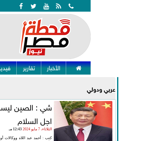






الأخبار
تقارير
فيديو
عربي ودولي
شي : الصين ليست 
اجل السلام
الثلاثاء، 7 مايو 2024
12:43 مـ
كتب : أحمد عبد اللاه ووكالات أ