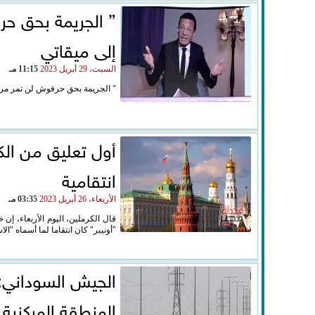
” الجريمة بحق حر
إلى ميقاتي
السبت، 29 أبريل 2023
11:15 مـ
" الجريمة بحق حرفوش لن تمر مرور 
أول تعليق من الك
انتقامية
الأربعاء، 26 أبريل 2023
03:35 مـ
قال الكرملين، اليوم الأربعاء، إ
"أونيبر" كان انتقاما لما أسماه "الاست
الجيش السوداني: 
المنطقة المركزية