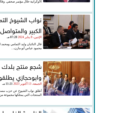
الأوكرانية خلال مؤتمر صحفي. وقال
نواب الشيوخ التم
الكبير والمتواصل 
الإثنين، 8 يناير 2024
07:28 مـ
قال النائبان وليد التمامي ومح
محمود عباس أبو مازن،...
شجع منتج بلدك و
وابوحجازي يطلقو
الجمعة، 13 أكتوبر 2023
11:21 مـ
أطلق نواب الشيوخ عن حزب مستق
المنتجات التي يمتلكها مجموعة من.
الخارجية الفلسطي