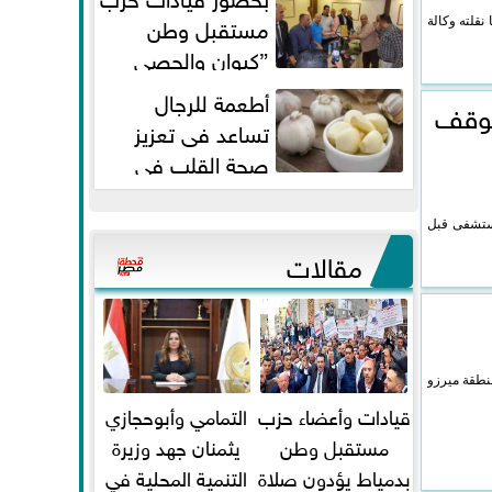
مستقبل وطن
نقلته وكالة
”كيوان والحصي
والتمامي وابوحجازي وعيسي” أمانه
أطعمة للرجال
توقف
كفر...
تساعد فى تعزيز
صحة القلب فى
سن الأربعين
مستشفى قبل
مقالات
اليوم بصوته فى الاستفتاء على الدستور، وقام بزيارة منطقة الاستفتاء 59 في منطقة ميرزو
قيادات وأعضاء حزب
التمامي وأبوحجازي
مستقبل وطن
يثمنان جهد وزيرة
بدمياط يؤدون صلاة
التنمية المحلية في