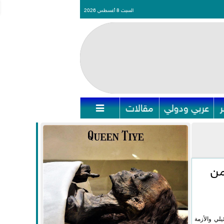
السبت 8 أغسطس 2026
عربي ودولي
مقالات

من
لي والأزمة