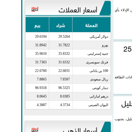
أسعار العملات
لإدلاء بأي
العملة
شراء
بيع
دولار أمريكى​
29.5264
29.6194
 من البنك الدولي لدعم الكهرباء بقيمة 250
يورو​
31.7822
31.8942
جنيه إسترلينى​
35.8332
35.9610
فرنك سويسرى​
31.6332
31.7363
100 ين يابانى​
22.6031
22.6760
 على إمدادات الطاقة
ريال سعودى​
7.8597
7.8865
دينار كويتى​
96.5325
96.9318
درهم اماراتى​
8.0385
8.0645
اليوان الصينى​
4.3734
4.3887
خليل، بجنوب
أسعار الذهب