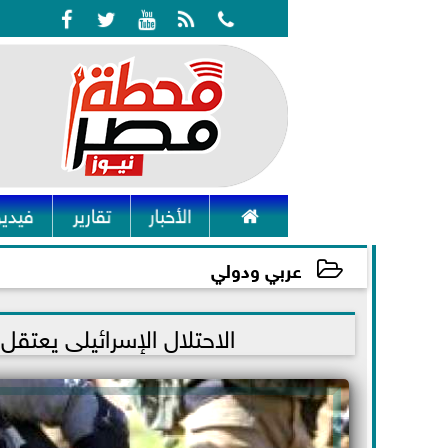






الأخبار
تقارير
فيديو
عربي ودولي
2023-04-18 12:49:28
الاحتلال الإسرائيلى يعتقل 3 فلسطينيين من بلدة ”بيت أمر” بالخلي