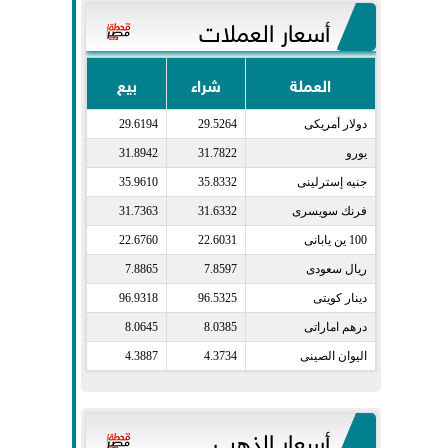
أسعار العملات
العملة
شراء
بيع
دولار أمريكى​
29.5264
29.6194
يورو​
31.7822
31.8942
جنيه إسترلينى​
35.8332
35.9610
فرنك سويسرى​
31.6332
31.7363
100 ين يابانى​
22.6031
22.6760
ريال سعودى​
7.8597
7.8865
دينار كويتى​
96.5325
96.9318
درهم اماراتى​
8.0385
8.0645
اليوان الصينى​
4.3734
4.3887
أسعار الذهب