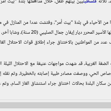
ء، ثلاثة
فلسطين
يين بينهم طفل، خلال مداهمتها بلدة "بيت أمر
 من الأحياء في بلدة "بيت أمر"، وفتشت عددا من المنازل في 
الظهر وشعب السير، وألحقت أضرارا فيها، قبل اعتقالها الأسير المحرر ديار إيفان جمال ال
 (14 سنة)، فيما أصيب عدد من المواطنين بالاختناق جراء إطلاق قوات الاحتلال الغ
الضفة الغربية، قد شهدت مواجهات عنيفة مع الاحتلال الليلة ال
هات عن إصابة شاب (18 سنة) بالرصاص الحي، ووصفت مصادر طبية إصابته بالخطيرة، وتم نقل
سكان البلدة بحالات اختناق جراء استنشاق الغاز السام، وتم 