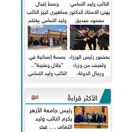
النائب وليد التمامي
وسط إقبال
يهنئ الاستاذ الدكتور
جماهيري كبير النائب
محمود صديق
وليد التمامي يختتم
تكليفة قائم باعمال
أضخم قافلة طبية
...
مجانية...
بحضور رئيس الوزراء
بصمة إنسانية في
ولفيف من وزراء
”جلال وعتيبة”..
ورجال الدولة..
النائب وليد التمامي
النائبان وليد التمامي
والبروفيسور جمال
ومحمد...
شيحة يداويان...
الأكثر قراءةً
رئيس جامعة الأزهر
يكرم النائب وليد
التمامي .. فخر