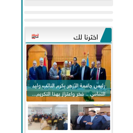
عيد
مواكبة خطوات
الفطر..ويحتشدون
الرئيس السيسي...
وسط آلاف...
اخترنا لك
رئيس جامعة الأزهر يكرم النائب وليد
التمامي .. فخر واعتزاز بهذا التكريم...