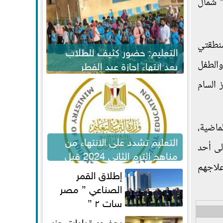
" شمال
منطقتي
التعليم: حضور كثيف للطلاب
بعد انتهاء إجازة عيد الفطر
صليبي (20 سنة)، وشابا آخر، والطفل
لاستكمال المناهج
از السام
ماضية،
التعليم تشدد على الانتهاء من
ه إلى أحد
مناهج الترم الثاني 2024 قبل
الامتحانات
علاجهم
إطلاق القمر
الصناعي ” مصر
سات ٢ ”
بحضور قيادات حزب