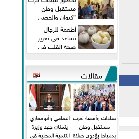
مستقبل وطن
”كيوان والحصي
والتمامي وابوحجازي وعيسي” أمانه
أطعمة للرجال
كفر...
تساعد فى تعزيز
صحة القلب فى
سن الأربعين
مقالات
قيادات وأعضاء حزب
التمامي وأبوحجازي
مستقبل وطن
يثمنان جهد وزيرة
بدمياط يؤدون صلاة
التنمية المحلية في