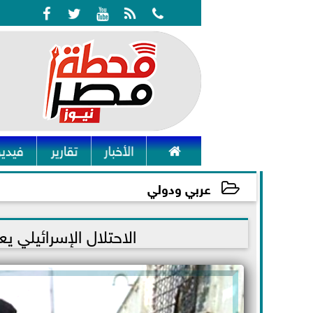






الأخبار
تقارير
فيديو
عربي ودولي
2022-07-12 17:12:27
الاحتلال الإسرائيلي يعتقل 6 فلسطينيين في الض