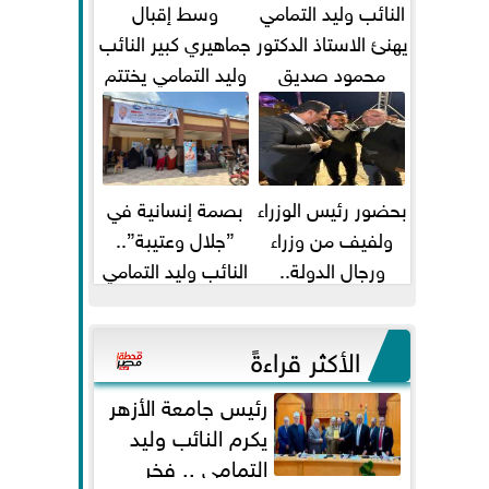
النائب وليد التمامي
وسط إقبال
يهنئ الاستاذ الدكتور
جماهيري كبير النائب
محمود صديق
وليد التمامي يختتم
تكليفة قائم باعمال
أضخم قافلة طبية
...
مجانية...
بحضور رئيس الوزراء
بصمة إنسانية في
ولفيف من وزراء
”جلال وعتيبة”..
ورجال الدولة..
النائب وليد التمامي
النائبان وليد التمامي
والبروفيسور جمال
ومحمد...
شيحة يداويان...
الأكثر قراءةً
رئيس جامعة الأزهر
يكرم النائب وليد
التمامي .. فخر