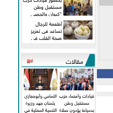
مستقبل وطن
”كيوان والحصي
والتمامي وابوحجازي وعيسي” أمانه
أطعمة للرجال
كفر...
تساعد فى تعزيز
صحة القلب فى
سن الأربعين
مقالات
قيادات وأعضاء حزب
التمامي وأبوحجازي
مستقبل وطن
يثمنان جهد وزيرة
بدمياط يؤدون صلاة
التنمية المحلية في