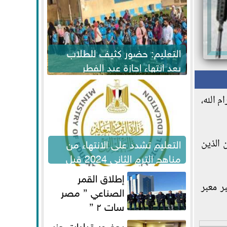
التعليم: حضور كثيف للطلاب
بعد انتهاء إجازة عيد الفطر
لاستكمال المناهج
م الله،
التعليم تشدد على الانتهاء من
 الذين
مناهج الترم الثاني 2024 قبل
الامتحانات
إطلاق القمر
ر معبر
الصناعي ” مصر
سات ٢ ”
بحضور قيادات حزب