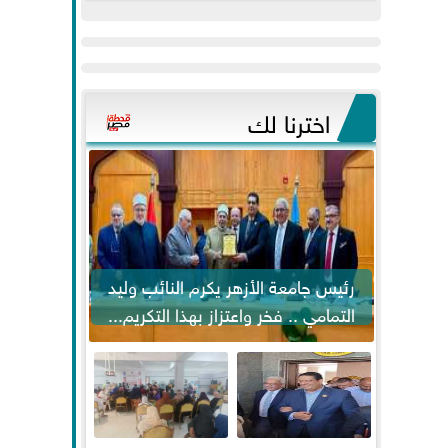
عيد
مواكبة خطوات
الفطر..ويحتشدون
الرئيس السيسي...
وسط آلاف...
اخترنا لك
رئيس جامعة الأزهر يكرم النائب وليد
التمامي .. فخر واعتزاز بهذا التكريم...