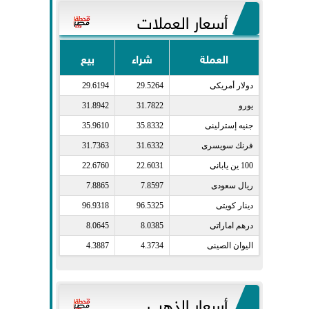
أسعار العملات
العملة
شراء
بيع
دولار أمريكى​
29.5264
29.6194
يورو​
31.7822
31.8942
جنيه إسترلينى​
35.8332
35.9610
فرنك سويسرى​
31.6332
31.7363
100 ين يابانى​
22.6031
22.6760
ريال سعودى​
7.8597
7.8865
دينار كويتى​
96.5325
96.9318
درهم اماراتى​
8.0385
8.0645
اليوان الصينى​
4.3734
4.3887
أسعار الذهب