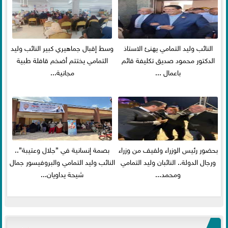
النائب وليد التمامي يهنئ الاستاذ
وسط إقبال جماهيري كبير النائب وليد
الدكتور محمود صديق تكليفة قائم
التمامي يختتم أضخم قافلة طبية
باعمال ...
مجانية...
بحضور رئيس الوزراء ولفيف من وزراء
بصمة إنسانية في ”جلال وعتيبة”..
ورجال الدولة.. النائبان وليد التمامي
النائب وليد التمامي والبروفيسور جمال
ومحمد...
شيحة يداويان...