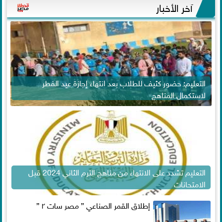
آخر الأخبار
التعليم: حضور كثيف للطلاب بعد انتهاء إجازة عيد الفطر
لاستكمال المناهج
التعليم تشدد على الانتهاء من مناهج الترم الثاني 2024 قبل
الامتحانات
إطلاق القمر الصناعي ” مصر سات ٢ ”