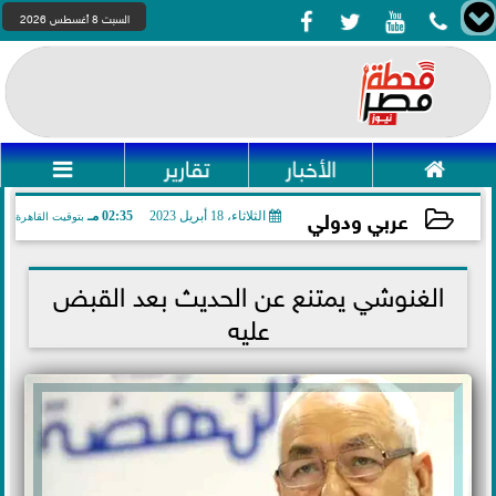




السبت 8 أغسطس 2026

الأخبار
تقارير

عربي ودولي
الثلاثاء، 18 أبريل 2023
02:35 مـ
بتوقيت القاهرة
2023-04-18 14:35:41
الغنوشي يمتنع عن الحديث بعد القبض
عليه