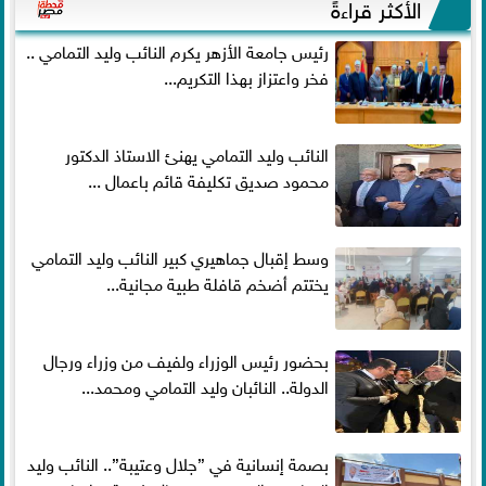
الأكثر قراءةً
رئيس جامعة الأزهر يكرم النائب وليد التمامي ..
فخر واعتزاز بهذا التكريم...
النائب وليد التمامي يهنئ الاستاذ الدكتور
محمود صديق تكليفة قائم باعمال ...
وسط إقبال جماهيري كبير النائب وليد التمامي
يختتم أضخم قافلة طبية مجانية...
بحضور رئيس الوزراء ولفيف من وزراء ورجال
الدولة.. النائبان وليد التمامي ومحمد...
بصمة إنسانية في ”جلال وعتيبة”.. النائب وليد