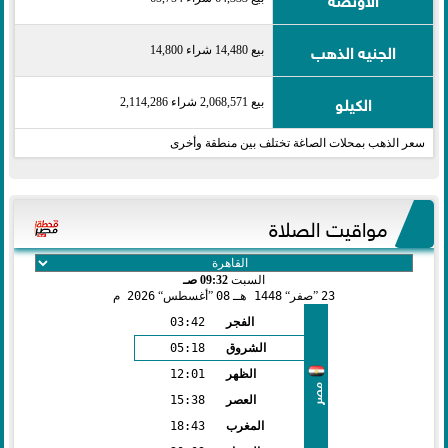
الجنيه الذهب
بيع 14,480 شراء 14,800
الكيلو
بيع 2,068,571 شراء 2,114,286
سعر الذهب بمحلات الصاغة تختلف بين منطقة وأخرى
مواقيت الصلاة
السبت
09:32 صـ
23
صفر
1448 هـ
08
أغسطس
2026 م
الفجر
03:42
الشروق
05:18
الظهر
12:01
مصر
العصر
15:38
المغرب
18:43