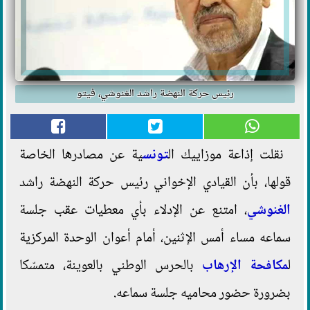
رئيس حركة النهضة راشد الغنوشي، فيتو
نقلت إذاعة موزاييك ال
تونس
ية عن مصادرها الخاصة
قولها، بأن القيادي الإخواني رئيس حركة النهضة راشد
الغنوشي
، امتنع عن الإدلاء بأي معطيات عقب جلسة
سماعه مساء أمس الإثنين، أمام أعوان الوحدة المركزية
ل
مكافحة الإرهاب
بالحرس الوطني بالعوينة، متمسّكا
بضرورة حضور محاميه جلسة سماعه.