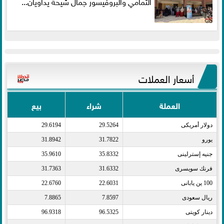
التمامي والبروفيسور جمال شيحة يداويان...
أسعار العملات
العملة
شراء
بيع
دولار أمريكى​
29.5264
29.6194
يورو​
31.7822
31.8942
جنيه إسترلينى​
35.8332
35.9610
فرنك سويسرى​
31.6332
31.7363
100 ين يابانى​
22.6031
22.6760
ريال سعودى​
7.8597
7.8865
دينار كويتى​
96.5325
96.9318