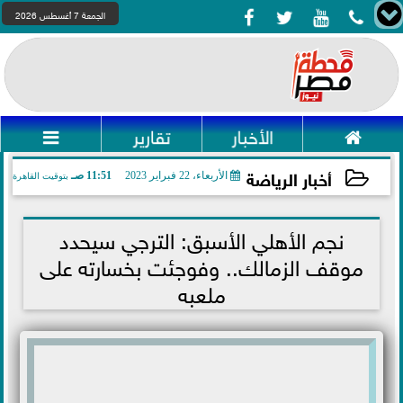




الجمعة 7 أغسطس 2026

الأخبار
تقارير

أخبار الرياضة
الأربعاء، 22 فبراير 2023
11:51 صـ
بتوقيت القاهرة
2023-02-22 11:51:44
نجم الأهلي الأسبق: الترجي سيحدد
موقف الزمالك.. وفوجئت بخسارته على
ملعبه