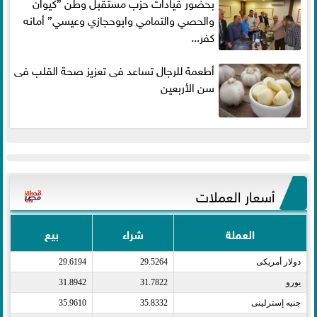
بحضور قيادات حزب مستقبل وطن ”كيوان
والحصي والتمامي وابوحجازي وعيسي” أمانه
كفر...
أطعمة للرجال تساعد فى تعزيز صحة القلب فى
سن الأربعين
أسعار العملات
العملة
شراء
بيع
دولار أمريكى​
29.5264
29.6194
يورو​
31.7822
31.8942
جنيه إسترلينى​
35.8332
35.9610