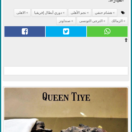
المباراة.
هشام حنفي
نجم الأهلى
دوري أبطال إفريقيا
الاهلى
الزمالك
الترجى التونسى
صنداونز
⇧