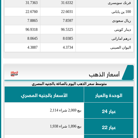
فرنك سويسرى​
31.6332
31.7363
100 ين يابانى​
22.6031
22.6760
ريال سعودى​
7.8597
7.8865
دينار كويتى​
96.5325
96.9318
درهم اماراتى​
8.0385
8.0645
اليوان الصينى​
4.3734
4.3887
أسعار الذهب
متوسط سعر الذهب اليوم بالصاغة بالجنيه المصري
الوحدة والعيار
الأسعار بالجنيه المصري
عيار 24
بيع 2,069 شراء 2,114
عيار 22
بيع 1,896 شراء 1,938