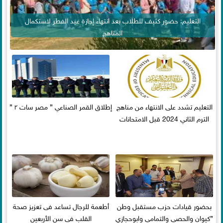
التعليم: حضور كثيف للطلاب بعد انتهاء إجازة عيد الفطر لاستكمال
المناهج
التعليم تشدد على الانتهاء من مناهج
إطلاق القمر الصناعي ” مصر سات ٢ ”
الترم الثاني 2024 قبل الامتحانات
بحضور قيادات حزب مستقبل وطن
أطعمة للرجال تساعد فى تعزيز صحة
”كيوان والحصي والتمامي وابوحجازي
القلب فى سن الأربعين