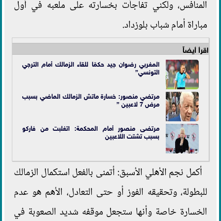
المنافس، ولكني تفاجأت بخسارته على ملعبه في أول
مباراة أمام شباب بلوزداد.
اقرأ أيضاً
المغربي رضوان جيد حكمًا للقاء الزمالك أمام الترجي
التونسي”
مرتضي منصور: خسارة ماتش الزمالك الماضي بسبب
مرض 7 لاعبين ”
مرتضى منصور أمام المحكمة: اتغلبت من فاركو
بسبب تشتت اللاعبين
أكمل نجم الأهلي الأسبق: أتمنى بالفعل استكمال الزمالك
للبطولة، وتحقيقه الفوز أو حتى التعادل، الأهم هو عدم
الخسارة خاصة وأنها ستجعل موقفه شديد الصعوبة في