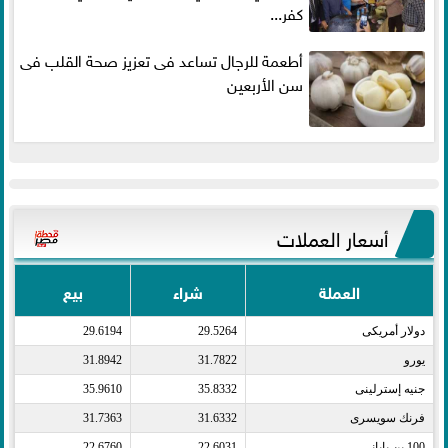
كفر...
أطعمة للرجال تساعد فى تعزيز صحة القلب فى
سن الأربعين
أسعار العملات
العملة
شراء
بيع
دولار أمريكى​
29.5264
29.6194
يورو​
31.7822
31.8942
جنيه إسترلينى​
35.8332
35.9610
فرنك سويسرى​
31.6332
31.7363
100 ين يابانى​
22.6031
22.6760