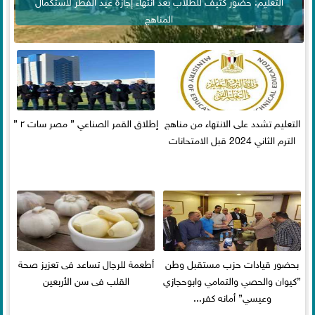
التعليم: حضور كثيف للطلاب بعد انتهاء إجازة عيد الفطر لاستكمال
المناهج
التعليم تشدد على الانتهاء من مناهج
إطلاق القمر الصناعي ” مصر سات ٢ ”
الترم الثاني 2024 قبل الامتحانات
بحضور قيادات حزب مستقبل وطن
أطعمة للرجال تساعد فى تعزيز صحة
”كيوان والحصي والتمامي وابوحجازي
القلب فى سن الأربعين
وعيسي” أمانه كفر...