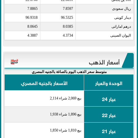
ريال سعودى​
7.8597
7.8865
دينار كويتى​
96.5325
96.9318
درهم اماراتى​
8.0385
8.0645
اليوان الصينى​
4.3734
4.3887
أسعار الذهب
متوسط سعر الذهب اليوم بالصاغة بالجنيه المصري
الوحدة والعيار
الأسعار بالجنيه المصري
عيار 24
بيع 2,069 شراء 2,114
عيار 22
بيع 1,896 شراء 1,938
عيار 21
بيع 1,810 شراء 1,850