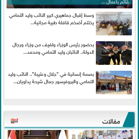
قائم باعمال ...
وسط إقبال جماهيري كبير النائب وليد التمامي
يختتم أضخم قافلة طبية مجانية...
بحضور رئيس الوزراء ولفيف من وزراء ورجال
الدولة.. النائبان وليد التمامي ومحمد...
بصمة إنسانية في ”جلال وعتيبة”.. النائب وليد
التمامي والبروفيسور جمال شيحة يداويان...
مقالات