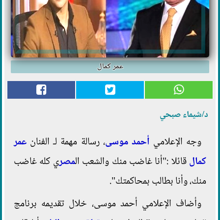
عمر كمال
د/شيماء صبحي
وجه الإعلامي
أحمد موسى
، رسالة مهمة لـ الفنان
عمر
كمال
قائلا :"أنا غاضب منك والشعب ال
مصر
ي كله غاضب
منك، وأنا بطالب بمحاكمتك".
وأضاف الإعلامي أحمد موسى، خلال تقديمه برنامج