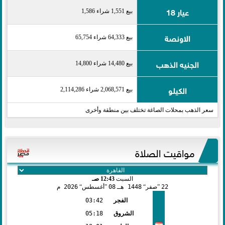
عيار 18
بيع 1,551 شراء 1,586
الاونصة
بيع 64,333 شراء 65,754
الجنيه الذهب
بيع 14,480 شراء 14,800
الكيلو
بيع 2,068,571 شراء 2,114,286
سعر الذهب بمحلات الصاغة تختلف بين منطقة وأخرى
مواقيت الصلاة
السبت
12:43 صـ
22
صفر
1448 هـ
08
أغسطس
2026 م
الفجر
03:42
الشروق
05:18