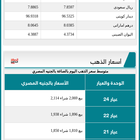
ريال سعودى​
7.8597
7.8865
دينار كويتى​
96.5325
96.9318
درهم اماراتى​
8.0385
8.0645
اليوان الصينى​
4.3734
4.3887
أسعار الذهب
متوسط سعر الذهب اليوم بالصاغة بالجنيه المصري
الوحدة والعيار
الأسعار بالجنيه المصري
عيار 24
بيع 2,069 شراء 2,114
عيار 22
بيع 1,896 شراء 1,938
عيار 21
بيع 1,810 شراء 1,850