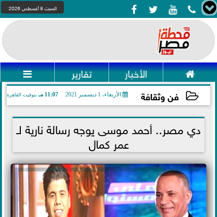




السبت 8 أغسطس 2026

الأخبار
تقارير

فن وثقافة
الأربعاء، 1 ديسمبر 2021
11:07 مـ
بتوقيت القاهرة
2021-12-01 23:07:08
دي مصر.. أحمد موسى يوجه رسالة نارية لـ
عمر كمال