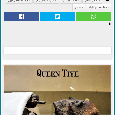
قناة صدى البلد
مصر
⇧