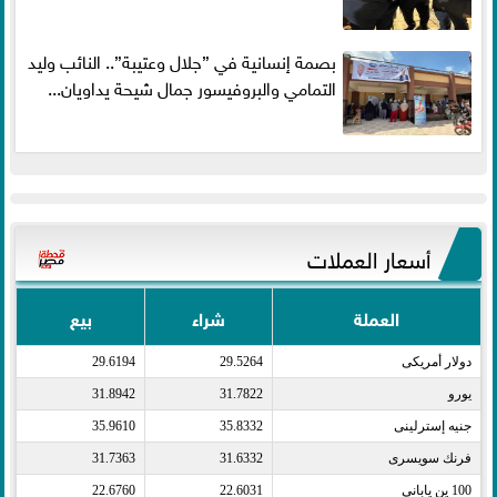
بصمة إنسانية في ”جلال وعتيبة”.. النائب وليد
التمامي والبروفيسور جمال شيحة يداويان...
أسعار العملات
العملة
شراء
بيع
دولار أمريكى​
29.5264
29.6194
يورو​
31.7822
31.8942
جنيه إسترلينى​
35.8332
35.9610
فرنك سويسرى​
31.6332
31.7363
100 ين يابانى​
22.6031
22.6760