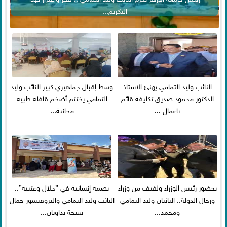
التكريم...
النائب وليد التمامي يهنئ الاستاذ
وسط إقبال جماهيري كبير النائب وليد
الدكتور محمود صديق تكليفة قائم
التمامي يختتم أضخم قافلة طبية
باعمال ...
مجانية...
بحضور رئيس الوزراء ولفيف من وزراء
بصمة إنسانية في ”جلال وعتيبة”..
ورجال الدولة.. النائبان وليد التمامي
النائب وليد التمامي والبروفيسور جمال
ومحمد...
شيحة يداويان...