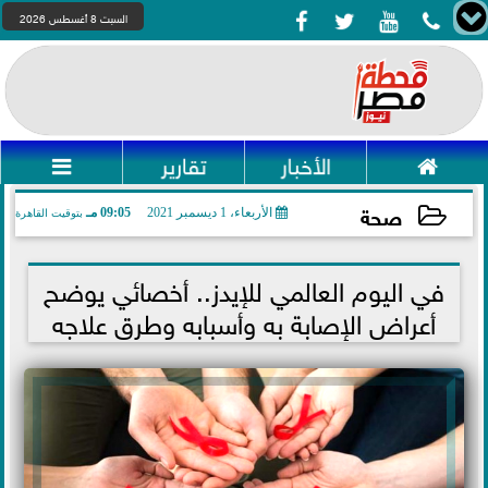




السبت 8 أغسطس 2026

الأخبار
تقارير

صحة
الأربعاء، 1 ديسمبر 2021
09:05 مـ
بتوقيت القاهرة
2021-12-01 21:05:52
في اليوم العالمي للإيدز.. أخصائي يوضح
أعراض الإصابة به وأسبابه وطرق علاجه