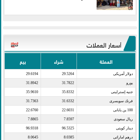
أسعار العملات
العملة
شراء
بيع
دولار أمريكى​
29.5264
29.6194
يورو​
31.7822
31.8942
جنيه إسترلينى​
35.8332
35.9610
فرنك سويسرى​
31.6332
31.7363
100 ين يابانى​
22.6031
22.6760
ريال سعودى​
7.8597
7.8865
دينار كويتى​
96.5325
96.9318
درهم اماراتى​
8.0385
8.0645