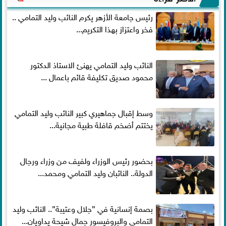
رئيس جامعة الأزهر يكرم النائب وليد التمامي ..
فخر واعتزاز بهذا التكريم...
النائب وليد التمامي يهنئ الاستاذ الدكتور
محمود صديق تكليفة قائم باعمال ...
وسط إقبال جماهيري كبير النائب وليد التمامي
يختتم أضخم قافلة طبية مجانية...
بحضور رئيس الوزراء ولفيف من وزراء ورجال
الدولة.. النائبان وليد التمامي ومحمد...
بصمة إنسانية في ”جلال وعتيبة”.. النائب وليد
التمامي والبروفيسور جمال شيحة يداويان...