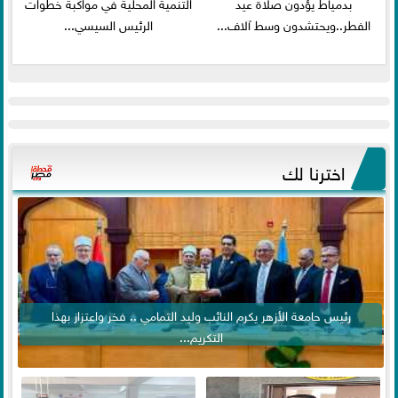
بدمياط يؤدون صلاة عيد
التنمية المحلية في مواكبة خطوات
الفطر..ويحتشدون وسط آلاف...
الرئيس السيسي...
اخترنا لك
رئيس جامعة الأزهر يكرم النائب وليد التمامي .. فخر واعتزاز بهذا
التكريم...