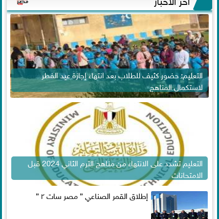
التعليم: حضور كثيف للطلاب بعد انتهاء إجازة عيد الفطر
لاستكمال المناهج
التعليم تشدد على الانتهاء من مناهج الترم الثاني 2024 قبل
الامتحانات
إطلاق القمر الصناعي ” مصر سات ٢ ”