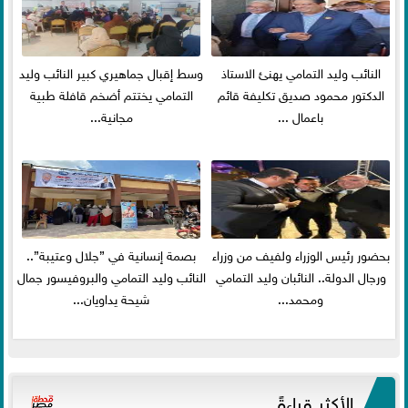
النائب وليد التمامي يهنئ الاستاذ
وسط إقبال جماهيري كبير النائب وليد
الدكتور محمود صديق تكليفة قائم
التمامي يختتم أضخم قافلة طبية
باعمال ...
مجانية...
بحضور رئيس الوزراء ولفيف من وزراء
بصمة إنسانية في ”جلال وعتيبة”..
ورجال الدولة.. النائبان وليد التمامي
النائب وليد التمامي والبروفيسور جمال
ومحمد...
شيحة يداويان...
الأكثر قراءةً