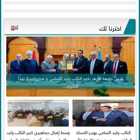
اخترنا لك
رئيس جامعة الأزهر يكرم النائب وليد التمامي .. فخر واعتزاز بهذا
التكريم...
النائب وليد التمامي يهنئ الاستاذ
وسط إقبال جماهيري كبير النائب وليد
الدكتور محمود صديق تكليفة قائم
التمامي يختتم أضخم قافلة طبية