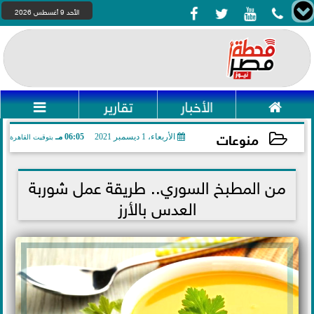




الأحد 9 أغسطس 2026

الأخبار
تقارير

منوعات
الأربعاء، 1 ديسمبر 2021
06:05 مـ
بتوقيت القاهرة
2021-12-01 18:05:36
من المطبخ السوري.. طريقة عمل شوربة
العدس بالأرز