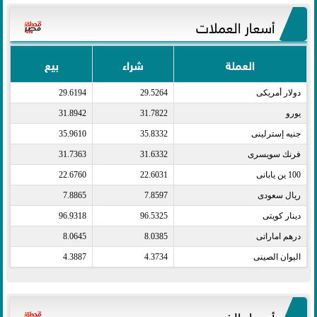
أسعار العملات
العملة
شراء
بيع
دولار أمريكى​
29.5264
29.6194
يورو​
31.7822
31.8942
جنيه إسترلينى​
35.8332
35.9610
فرنك سويسرى​
31.6332
31.7363
100 ين يابانى​
22.6031
22.6760
ريال سعودى​
7.8597
7.8865
دينار كويتى​
96.5325
96.9318
درهم اماراتى​
8.0385
8.0645
اليوان الصينى​
4.3734
4.3887
أسعار الذهب