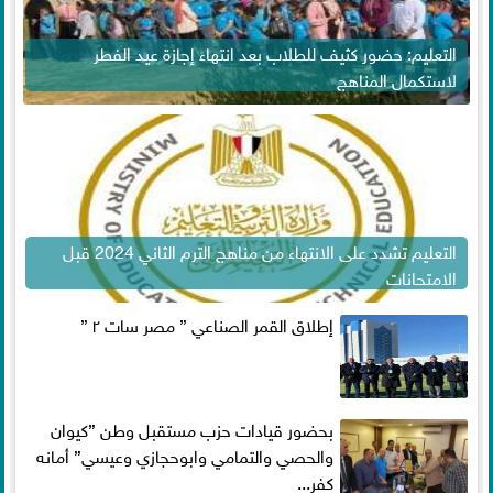
التعليم: حضور كثيف للطلاب بعد انتهاء إجازة عيد الفطر
لاستكمال المناهج
التعليم تشدد على الانتهاء من مناهج الترم الثاني 2024 قبل
الامتحانات
إطلاق القمر الصناعي ” مصر سات ٢ ”
بحضور قيادات حزب مستقبل وطن ”كيوان
والحصي والتمامي وابوحجازي وعيسي” أمانه
كفر...