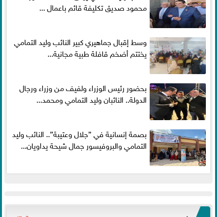
محمود صديق تكليفة قائم باعمال ...
وسط إقبال جماهيري كبير النائب وليد التمامي
يختتم أضخم قافلة طبية مجانية...
بحضور رئيس الوزراء ولفيف من وزراء ورجال
الدولة.. النائبان وليد التمامي ومحمد...
بصمة إنسانية في ”جلال وعتيبة”.. النائب وليد
التمامي والبروفيسور جمال شيحة يداويان...