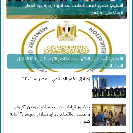
التعليم: حضور كثيف للطلاب بعد انتهاء إجازة عيد الفطر
لاستكمال المناهج
التعليم تشدد على الانتهاء من مناهج الترم الثاني 2024 قبل
الامتحانات
إطلاق القمر الصناعي ” مصر سات ٢ ”
بحضور قيادات حزب مستقبل وطن ”كيوان
والحصي والتمامي وابوحجازي وعيسي” أمانه
كفر...