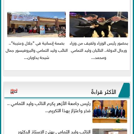
بحضور رئيس الوزراء ولفيف من وزراء
بصمة إنسانية في ”جلال وعتيبة”..
ورجال الدولة.. النائبان وليد التمامي
النائب وليد التمامي والبروفيسور جمال
ومحمد...
شيحة يداويان...
الأكثر قراءةً
رئيس جامعة الأزهر يكرم النائب وليد التمامي ..
فخر واعتزاز بهذا التكريم...
النائب وليد التمامي يهنئ الاستاذ الدكتور