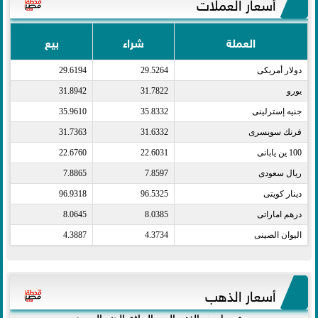
أسعار العملات
العملة
شراء
بيع
دولار أمريكى​
29.5264
29.6194
يورو​
31.7822
31.8942
جنيه إسترلينى​
35.8332
35.9610
فرنك سويسرى​
31.6332
31.7363
100 ين يابانى​
22.6031
22.6760
ريال سعودى​
7.8597
7.8865
دينار كويتى​
96.5325
96.9318
درهم اماراتى​
8.0385
8.0645
اليوان الصينى​
4.3734
4.3887
أسعار الذهب