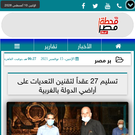




الإثنين 10 أغسطس 2026

الأخبار
تقارير

بر مصر
الإثنين، 15 نوفمبر 2021
06:27 مـ
بتوقيت القاهرة
2021-11-15 18:27:40
تسليم 27 عقداً لتقنين التعديات على
أراضي الدولة بالغربية