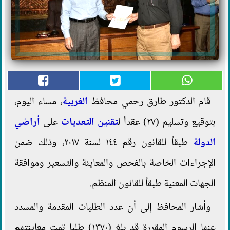
قام الدكتور طارق رحمي محافظ
الغربية
، مساء اليوم،
بتوقيع وتسليم (٢٧) عقداً ل
تقنين التعديات
على
أراضي
الدولة
طبقاً للقانون رقم ١٤٤ لسنة ٢٠١٧، وذلك ضمن
الإجراءات الخاصة بالفحص والمعاينة والتسعير وموافقة
الجهات المعنية طبقاً للقانون المنظم.
وأشار المحافظ إلى أن عدد الطلبات المقدمة والمسدد
عنها الرسوم المقررة قد بلغ (١٣٧٠) طلبا تمت معاينتهم