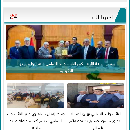
اخترنا لك
رئيس جامعة الأزهر يكرم النائب وليد التمامي .. فخر واعتزاز بهذا
التكريم...
النائب وليد التمامي يهنئ الاستاذ
وسط إقبال جماهيري كبير النائب وليد
الدكتور محمود صديق تكليفة قائم
التمامي يختتم أضخم قافلة طبية
باعمال ...
مجانية...