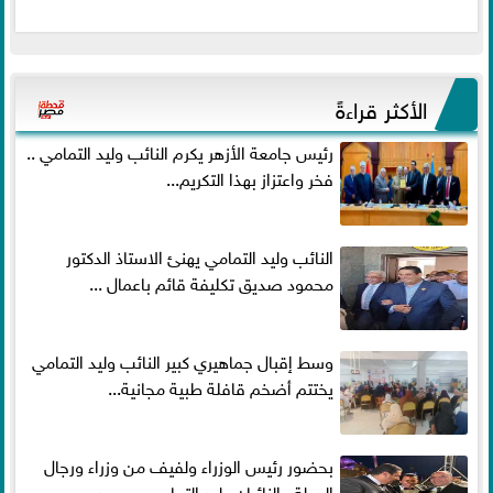
الأكثر قراءةً
رئيس جامعة الأزهر يكرم النائب وليد التمامي ..
فخر واعتزاز بهذا التكريم...
النائب وليد التمامي يهنئ الاستاذ الدكتور
محمود صديق تكليفة قائم باعمال ...
وسط إقبال جماهيري كبير النائب وليد التمامي
يختتم أضخم قافلة طبية مجانية...
بحضور رئيس الوزراء ولفيف من وزراء ورجال
الدولة.. النائبان وليد التمامي ومحمد...