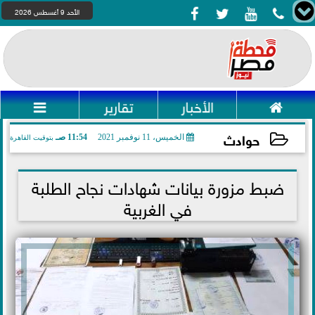




الأحد 9 أغسطس 2026

الأخبار
تقارير

حوادث
الخميس، 11 نوفمبر 2021
11:54 صـ
بتوقيت القاهرة
2021-11-11 11:54:17
ضبط مزورة بيانات شهادات نجاح الطلبة
في الغربية