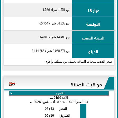
عيار 18
بيع 1,551 شراء 1,586
الاونصة
بيع 64,333 شراء 65,754
الجنيه الذهب
بيع 14,480 شراء 14,800
الكيلو
بيع 2,068,571 شراء 2,114,286
سعر الذهب بمحلات الصاغة تختلف بين منطقة وأخرى
مواقيت الصلاة
الأحد
04:09 مـ
24
صفر
1448 هـ
09
أغسطس
2026 م
الفجر
03:43
الشروق
05:19