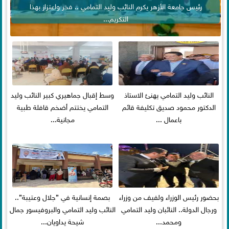
رئيس جامعة الأزهر يكرم النائب وليد التمامي .. فخر واعتزاز بهذا
التكريم...
النائب وليد التمامي يهنئ الاستاذ
وسط إقبال جماهيري كبير النائب وليد
الدكتور محمود صديق تكليفة قائم
التمامي يختتم أضخم قافلة طبية
باعمال ...
مجانية...
بحضور رئيس الوزراء ولفيف من وزراء
بصمة إنسانية في ”جلال وعتيبة”..
ورجال الدولة.. النائبان وليد التمامي
النائب وليد التمامي والبروفيسور جمال
ومحمد...
شيحة يداويان...