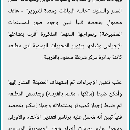
السير والسلوك "خالية البيانات ومعدة للتزوير" - هاتف
محمول بفحصه فنياً تبين وجود صور للمستندات
المضبوطة) وبمواجهة المتهمة المذكورة أقرت بنشاطها
الإجرامى وقيامها بتزوير المحررات الرسمية لدى مطبعة
كائنة بدائرة مركز شرطة سمنود بالغربية .
عقب تقنين الإجراءات تم إستهداف المطبعة المشار إليها
وأمكن ضبط (مالكها ، مقيم بالغربية) وبتفتيش المطبعة
تم ضبط (جهاز كمبيوتر بمشتملاته وجهاز إسكنر بفحصه
فنياً تبين أنه مُحمل عليه برنامج لتعديل الأختام والأوراق
ومُحمل عليه بصمات أختام شعار الجمهورية المنسوبة