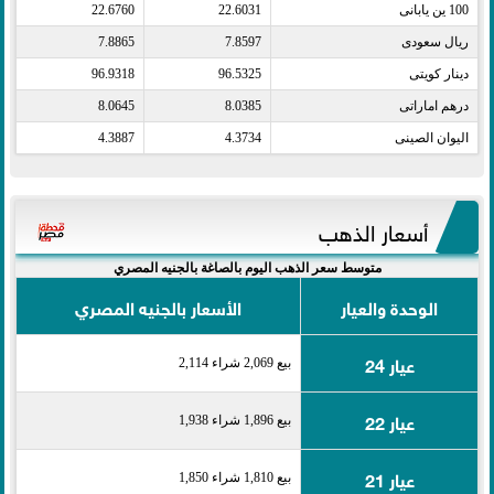
100 ين يابانى​
22.6031
22.6760
ريال سعودى​
7.8597
7.8865
دينار كويتى​
96.5325
96.9318
درهم اماراتى​
8.0385
8.0645
اليوان الصينى​
4.3734
4.3887
أسعار الذهب
متوسط سعر الذهب اليوم بالصاغة بالجنيه المصري
الوحدة والعيار
الأسعار بالجنيه المصري
عيار 24
بيع 2,069 شراء 2,114
عيار 22
بيع 1,896 شراء 1,938
عيار 21
بيع 1,810 شراء 1,850