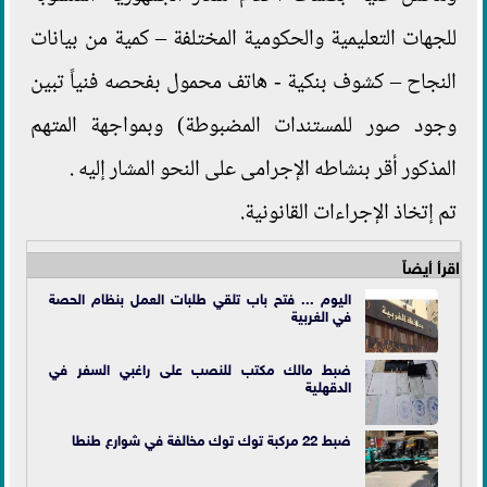
للجهات التعليمية والحكومية المختلفة – كمية من بيانات
النجاح – كشوف بنكية - هاتف محمول بفحصه فنياً تبين
وجود صور للمستندات المضبوطة) وبمواجهة المتهم
المذكور أقر بنشاطه الإجرامى على النحو المشار إليه .
تم إتخاذ الإجراءات القانونية.
اقرأ أيضاً
اليوم ... فتح باب تلقي طلبات العمل بنظام الحصة
في الغربية
ضبط مالك مكتب للنصب على راغبي السفر في
الدقهلية
ضبط 22 مركبة توك توك مخالفة في شوارع طنطا