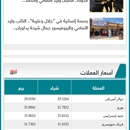
بصمة إنسانية في ”جلال وعتيبة”.. النائب وليد
التمامي والبروفيسور جمال شيحة يداويان...
أسعار العملات
العملة
شراء
بيع
دولار أمريكى​
29.5264
29.6194
يورو​
31.7822
31.8942
جنيه إسترلينى​
35.8332
35.9610
فرنك سويسرى​
31.6332
31.7363