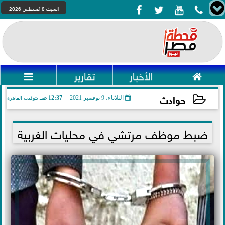




السبت 8 أغسطس 2026

الأخبار
تقارير

حوادث
الثلاثاء، 9 نوفمبر 2021
12:37 صـ
بتوقيت القاهرة
2021-11-09 00:37:55
ضبط موظف مرتشي في محليات الغربية