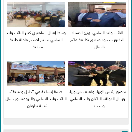
النائب وليد التمامي يهنئ الاستاذ
وسط إقبال جماهيري كبير النائب وليد
الدكتور محمود صديق تكليفة قائم
التمامي يختتم أضخم قافلة طبية
باعمال ...
مجانية...
بحضور رئيس الوزراء ولفيف من وزراء
بصمة إنسانية في ”جلال وعتيبة”..
ورجال الدولة.. النائبان وليد التمامي
النائب وليد التمامي والبروفيسور جمال
ومحمد...
شيحة يداويان...