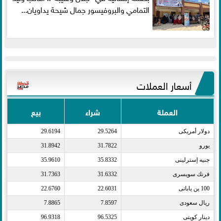
التمامي والبروفيسور جمال شيحة يداويان...
أسعار العملات
العملة
شراء
بيع
دولار أمريكى​
29.5264
29.6194
يورو​
31.7822
31.8942
جنيه إسترلينى​
35.8332
35.9610
فرنك سويسرى​
31.6332
31.7363
100 ين يابانى​
22.6031
22.6760
ريال سعودى​
7.8597
7.8865
دينار كويتى​
96.5325
96.9318