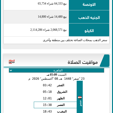
الاونصة
بيع 64,333 شراء 65,754
الجنيه الذهب
بيع 14,480 شراء 14,800
الكيلو
بيع 2,068,571 شراء 2,114,286
سعر الذهب بمحلات الصاغة تختلف بين منطقة وأخرى
مواقيت الصلاة
السبت
05:09 مـ
23
صفر
1448 هـ
08
أغسطس
2026 م
الفجر
03:42
الشروق
05:18
الظهر
12:01
مصر
العصر
15:38
المغرب
18:43