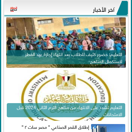
آخر الأخبار
التعليم: حضور كثيف للطلاب بعد انتهاء إجازة عيد الفطر
لاستكمال المناهج
التعليم تشدد على الانتهاء من مناهج الترم الثاني 2024 قبل
الامتحانات
إطلاق القمر الصناعي ” مصر سات ٢ ”