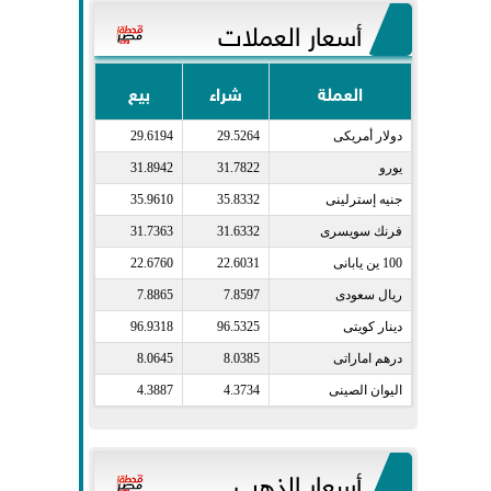
أسعار العملات
العملة
شراء
بيع
دولار أمريكى​
29.5264
29.6194
يورو​
31.7822
31.8942
جنيه إسترلينى​
35.8332
35.9610
فرنك سويسرى​
31.6332
31.7363
100 ين يابانى​
22.6031
22.6760
ريال سعودى​
7.8597
7.8865
دينار كويتى​
96.5325
96.9318
درهم اماراتى​
8.0385
8.0645
اليوان الصينى​
4.3734
4.3887
أسعار الذهب