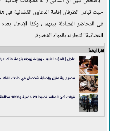
بالفحص تبين أن الشاكى ("له معلومات جنائية" - 
حيث تبادل الطرفان إقامة الدعاوى القضائية فى هذ
فى المحاضر المتبادلة بينهما ، وكذا الإدعاء بعدم
القضائية" لتجارته بالمواد المُخدرة.
اقرأ أيضاً
عاجل | المؤبد لطبيب وبراءة زوجته بتهمة هتك عرض 6 فت
مصرع ربة منزل وإصابة شخصان في حادث انقلاب سي
قوات أمن المنافذ تضبط 28 قضية و1526 مخالفة مرورية خلال 24 ساعة