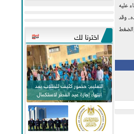
عيد
مواكبة خطوات
ء عليه
الفطر..ويحتشدون
الرئيس السيسي...
.. وقد
وسط آلاف...
والضغط
اخترنا لك
التعليم: حضور كثيف للطلاب بعد
انتهاء إجازة عيد الفطر لاستكمال
المناهج