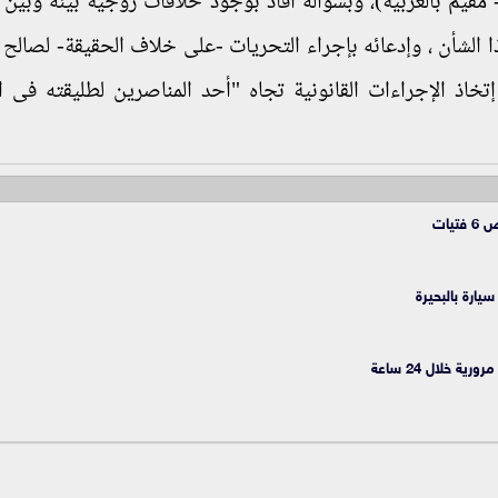
مقيم بالغربية)، وبسؤاله أفاد بوجود خلافات زوجية بينه وبين 
ا الشأن ، وإدعائه بإجراء التحريات -على خلاف الحقيقة- لصالح 
 إتخاذ الإجراءات القانونية تجاه "أحد المناصرين لطليقته فى ا
يات
ارة بالبحيرة