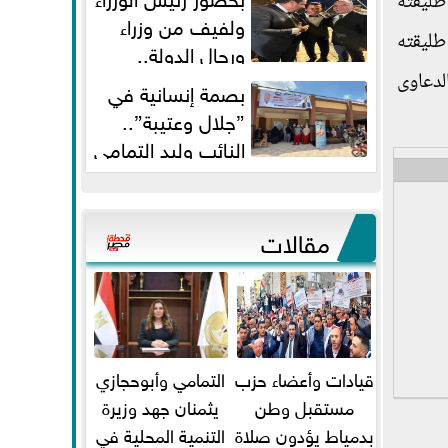
طليقته
ولفيف من وزراء
طليقته
ورجال الدولة..
النائبان وليد التمامي ومحمد...
لدعاوى
بصمة إنسانية في
”جلال وعتيبة”..
النائب وليد التمامي
والبروفيسور جمال شيحة يداويان...
مقالات
قيادات وأعضاء حزب
التمامي وأبوحجازي
مستقبل وطن
يثمنان جهد وزيرة
بدمياط يؤدون صلاة
التنمية المحلية في