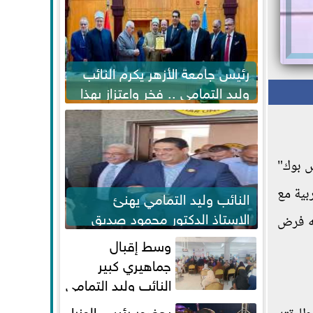
رئيس جامعة الأزهر يكرم النائب
وليد التمامي .. فخر واعتزاز بهذا
التكريم...
س بوك"
بية مع
النائب وليد التمامي يهنئ
الاستاذ الدكتور محمود صديق
له فرض
تكليفة قائم باعمال ...
وسط إقبال
جماهيري كبير
النائب وليد التمامي
يختتم أضخم قافلة طبية مجانية...
بحضور رئيس الوزراء