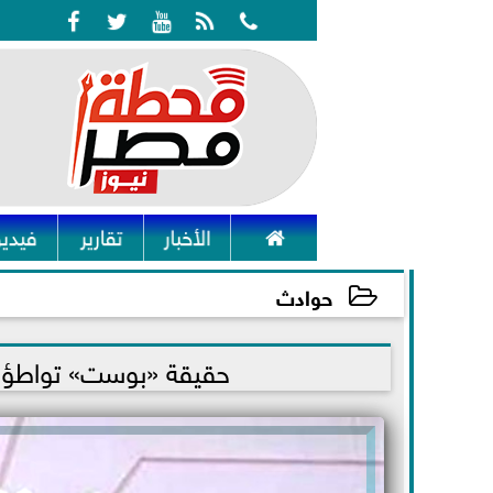






الأخبار
تقارير
فيديو
حوادث
2021-11-09 13:18:19
حقيقة «بوست» تواطؤ ر