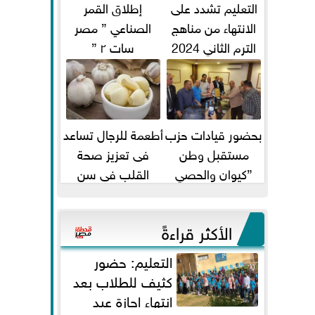
التعليم تشدد على
إطلاق القمر
الانتهاء من مناهج
الصناعي ” مصر
الترم الثاني 2024
سات ٢ ”
قبل الامتحانات
بحضور قيادات حزب
أطعمة للرجال تساعد
مستقبل وطن
فى تعزيز صحة
”كيوان والحصي
القلب فى سن
والتمامي وابوحجازي
الأربعين
وعيسي” أمانه كفر...
الأكثر قراءةً
التعليم: حضور
كثيف للطلاب بعد
انتهاء إجازة عيد