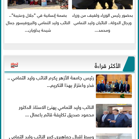
بحضور رئيس الوزراء ولفيف من وزراء
بصمة إنسانية في ”جلال وعتيبة”..
ورجال الدولة.. النائبان وليد التمامي
النائب وليد التمامي والبروفيسور جمال
ومحمد...
شيحة يداويان...
الأكثر قراءةً
رئيس جامعة الأزهر يكرم النائب وليد التمامي ..
فخر واعتزاز بهذا التكريم...
النائب وليد التمامي يهنئ الاستاذ الدكتور
محمود صديق تكليفة قائم باعمال ...
وسط إقبال جماهيري كبير النائب وليد التمامي