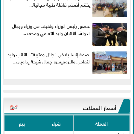
يختتم أضخم قافلة طبية مجانية...
بحضور رئيس الوزراء ولفيف من وزراء ورجال
الدولة.. النائبان وليد التمامي ومحمد...
بصمة إنسانية في ”جلال وعتيبة”.. النائب وليد
التمامي والبروفيسور جمال شيحة يداويان...
أسعار العملات
العملة
شراء
بيع