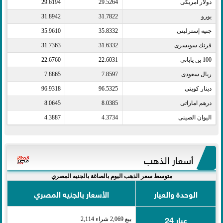
دولار أمريكى​
29.5264
29.6194
يورو​
31.7822
31.8942
جنيه إسترلينى​
35.8332
35.9610
فرنك سويسرى​
31.6332
31.7363
100 ين يابانى​
22.6031
22.6760
ريال سعودى​
7.8597
7.8865
دينار كويتى​
96.5325
96.9318
درهم اماراتى​
8.0385
8.0645
اليوان الصينى​
4.3734
4.3887
أسعار الذهب
متوسط سعر الذهب اليوم بالصاغة بالجنيه المصري
الوحدة والعيار
الأسعار بالجنيه المصري
عيار 24
بيع 2,069 شراء 2,114