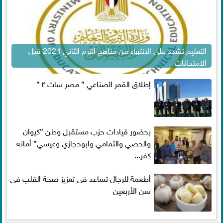
التعليم تشدد على الانتهاء من مناهج الترم الثاني 2024 قبل
الامتحانات
إطلاق القمر الصناعي ” مصر سات ٢ ”
بحضور قيادات حزب مستقبل وطن ”كيوان
والحصي والتمامي وابوحجازي وعيسي” أمانه
كفر...
أطعمة للرجال تساعد فى تعزيز صحة القلب فى
سن الأربعين