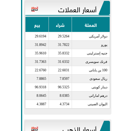
أسعار العملات
العملة
شراء
بيع
دولار أمريكى​
29.5264
29.6194
يورو​
31.7822
31.8942
جنيه إسترلينى​
35.8332
35.9610
فرنك سويسرى​
31.6332
31.7363
100 ين يابانى​
22.6031
22.6760
ريال سعودى​
7.8597
7.8865
دينار كويتى​
96.5325
96.9318
درهم اماراتى​
8.0385
8.0645
اليوان الصينى​
4.3734
4.3887
أسعار الذهب