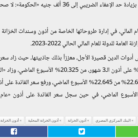
”المركزي المصري” الرئيس السيسي يوجه الحكومة بزيادة حد الإعفاء الضريبي إلى 36 ألف جنيه «
ام المالي، في إدارة طروحاتها الخاصة من أذون وسندات الخزانة ب
ة للدولة للعام المالي الحالي 2022-2023.
أدوات الدين قصيرة الأجل، معززاً بذلك جاذبيتها، حيث زاد سعر ا
، إلى متوسط 20.516% على أذون الـ3 شهور، من 20.325% الأسبوع الماضي
لـ22.481% في المتوسط، من 22.145% الأسبوع الماضي، في حين سجل سعر الفائدة على أذون «
البنك المركزي المصري
أذون الخزانة
أذون الخزانة المحلية
أذون الخزانة