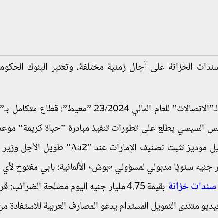
دات الخزانة على آجال زمنية مختلفة، وتعتبر البنوك الحكومي
اقرأ أيضاً ”التخطيط” تناقش الخطة الاستثمارية لـ”الاتصالات” للعام المالي 23/2024 ”معيط”: 
يس السيسي يطلع على تطورات تنفيذ مبادرة ”حياة كريمة” مو
معاشات شهر إبريل بزيادة الـ 15%.. اعرف التفاصيل موديز تثبت تصنيف الإمارات عند ”
 آلاف سرير سنويًا بتكلفة تصل إلى 60 مليار جنيه سنويًا مدبولي لمسؤولي «بوش» الألمانية: بابي مفتوح 
سندات خزانة
بقيمة 4.75 مليار جنيه اليوم مصلحة الضرائب: قر
ليارات من الضريبة| فيديو منتدى التمويل المستدام يدعو المصارف العربية للاستفادة 