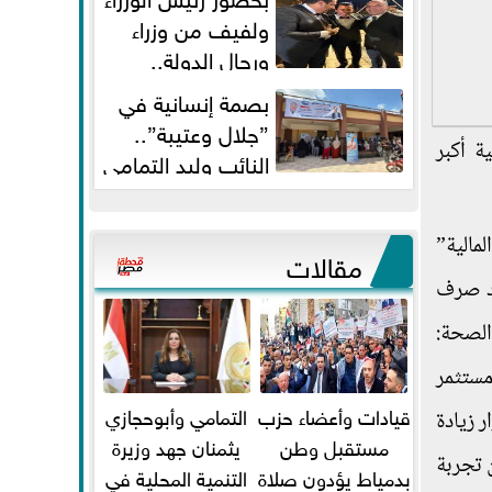
ولفيف من وزراء
ورجال الدولة..
النائبان وليد التمامي ومحمد...
بصمة إنسانية في
”جلال وعتيبة”..
ة أكبر
النائب وليد التمامي
والبروفيسور جمال شيحة يداويان...
قطاع متكامل بـ”المالية”
مقالات
عد صرف
Aa2” طويل الأجل وزير الصحة:
لأي مستثمر
قيادات وأعضاء حزب
التمامي وأبوحجازي
ار زيادة
مستقبل وطن
يثمنان جهد وزيرة
من تجربة
بدمياط يؤدون صلاة
التنمية المحلية في