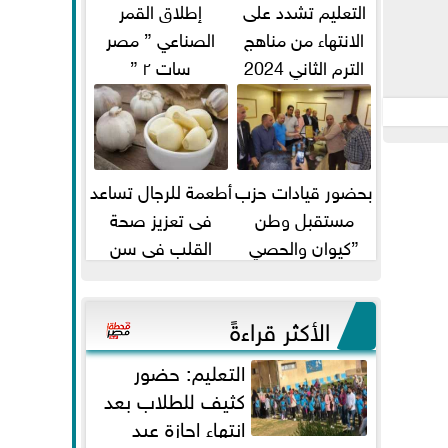
التعليم تشدد على
إطلاق القمر
الانتهاء من مناهج
الصناعي ” مصر
الترم الثاني 2024
سات ٢ ”
قبل الامتحانات
بحضور قيادات حزب
أطعمة للرجال تساعد
مستقبل وطن
فى تعزيز صحة
”كيوان والحصي
القلب فى سن
والتمامي وابوحجازي
الأربعين
وعيسي” أمانه كفر...
الأكثر قراءةً
التعليم: حضور
كثيف للطلاب بعد
انتهاء إجازة عيد