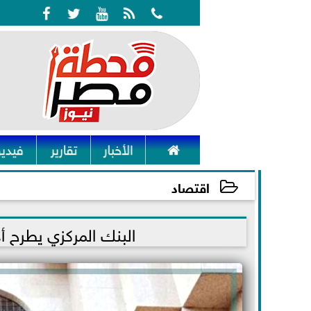






الأخبار
تقارير
فيديو
اقتصاد
2023-03-26 11:29:54
البنك المركزي يطرح أذون الخزانة