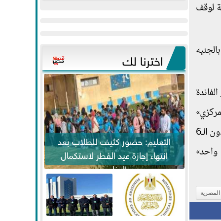
عيد
مواكبة خطوات
الحكومة»: لا صحة لوقف
الفطر..ويحتشدون
الرئيس السيسي...
وسط آلاف...
الجنيه
اخترنا لك
لفائدة
، وزاد «المركزي»
من سعر الفائدة على أذون الـ9 أشهر إلى متوسط 22.674% من 22.645% الأسبوع الماضي، ورفع سعر الفائدة على أذون الـ6
التعليم: حضور كثيف للطلاب بعد
عام واحد»
انتهاء إجازة عيد الفطر لاستكمال
المناهج
 المصرية