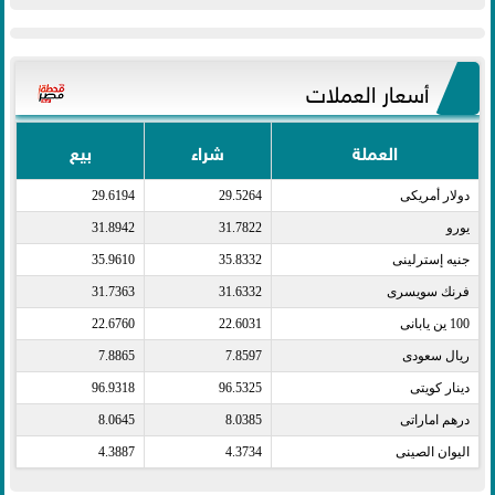
أسعار العملات
العملة
شراء
بيع
دولار أمريكى​
29.5264
29.6194
يورو​
31.7822
31.8942
جنيه إسترلينى​
35.8332
35.9610
فرنك سويسرى​
31.6332
31.7363
100 ين يابانى​
22.6031
22.6760
ريال سعودى​
7.8597
7.8865
دينار كويتى​
96.5325
96.9318
درهم اماراتى​
8.0385
8.0645
اليوان الصينى​
4.3734
4.3887