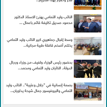
النائب وليد التمامي يهنئ الاستاذ الدكتور
محمود صديق تكليفة قائم باعمال ...
وسط إقبال جماهيري كبير النائب وليد التمامي
يختتم أضخم قافلة طبية مجانية...
بحضور رئيس الوزراء ولفيف من وزراء ورجال
الدولة.. النائبان وليد التمامي ومحمد...
بصمة إنسانية في ”جلال وعتيبة”.. النائب وليد
التمامي والبروفيسور جمال شيحة يداويان...