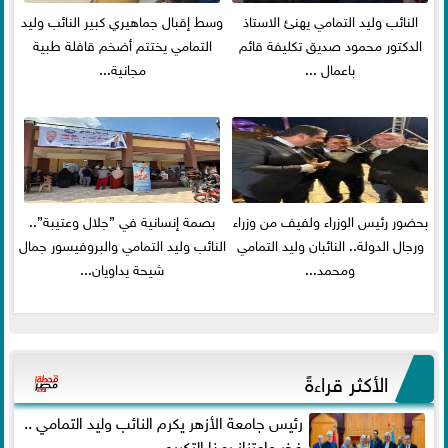
النائب وليد التمامي يهنئ الاستاذ
وسط إقبال جماهيري كبير النائب وليد
الدكتور محمود صديق تكليفة قائم
التمامي يختتم أضخم قافلة طبية
باعمال ...
مجانية...
بحضور رئيس الوزراء ولفيف من وزراء
بصمة إنسانية في ”جلال وعتيبة”..
ورجال الدولة.. النائبان وليد التمامي
النائب وليد التمامي والبروفيسور جمال
ومحمد...
شيحة يداويان...
الأكثر قراءةً
رئيس جامعة الأزهر يكرم النائب وليد التمامي ..
فخر واعتزاز بهذا التكريم...