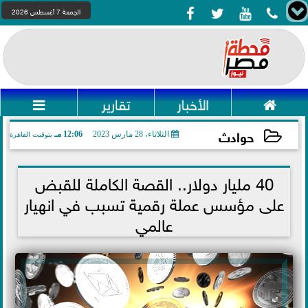




الجمعة 7 أغسطس 2026

الأخبار
تقارير

حوادث
الثلاثاء، 28 مارس 2023
12:06 مـ
بتوقيت القاهرة
2023-03-28 12:06:05
40 مليار دولار.. القصة الكاملة للقبض
على مؤسس عملة رقمية تسبب في انهيار
عالمي