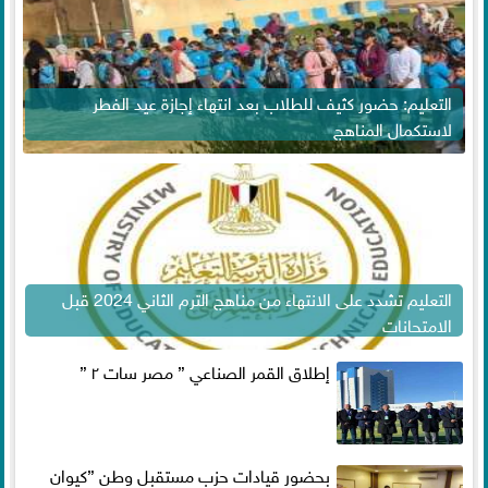
التعليم: حضور كثيف للطلاب بعد انتهاء إجازة عيد الفطر
لاستكمال المناهج
التعليم تشدد على الانتهاء من مناهج الترم الثاني 2024 قبل
الامتحانات
إطلاق القمر الصناعي ” مصر سات ٢ ”
بحضور قيادات حزب مستقبل وطن ”كيوان