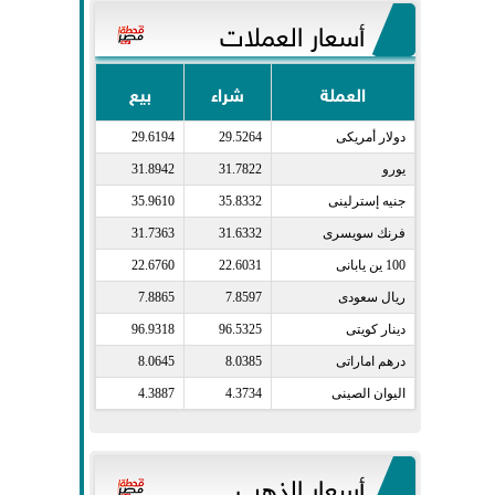
أسعار العملات
العملة
شراء
بيع
دولار أمريكى​
29.5264
29.6194
يورو​
31.7822
31.8942
جنيه إسترلينى​
35.8332
35.9610
فرنك سويسرى​
31.6332
31.7363
100 ين يابانى​
22.6031
22.6760
ريال سعودى​
7.8597
7.8865
دينار كويتى​
96.5325
96.9318
درهم اماراتى​
8.0385
8.0645
اليوان الصينى​
4.3734
4.3887
أسعار الذهب