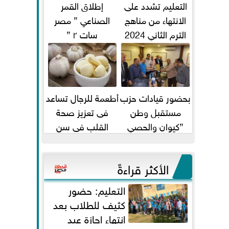
التعليم تشدد على
إطلاق القمر
الانتهاء من مناهج
الصناعي ” مصر
الترم الثاني 2024
سات ٢ ”
قبل الامتحانات
بحضور قيادات حزب
أطعمة للرجال تساعد
مستقبل وطن
فى تعزيز صحة
”كيوان والحصي
القلب فى سن
والتمامي وابوحجازي
الأربعين
وعيسي” أمانه كفر...
الأكثر قراءةً
التعليم: حضور
كثيف للطلاب بعد
انتهاء إجازة عيد