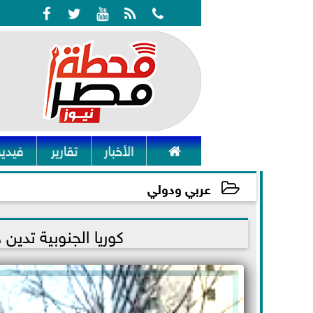






الأخبار
تقارير
فيديو
عربي ودولي
2022-01-25 17:13:33
كوريا الجنوبية تدين