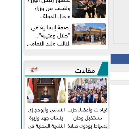
ولفيف من وزراء
ورجال الدولة..
النائبان وليد التمامي ومحمد...
بصمة إنسانية في
”جلال وعتيبة”..
النائب وليد التمامي
والبروفيسور جمال شيحة يداويان...
مقالات
قيادات وأعضاء حزب
التمامي وأبوحجازي
مستقبل وطن
يثمنان جهد وزيرة
بدمياط يؤدون صلاة
التنمية المحلية في