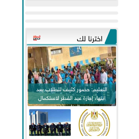
عيد
مواكبة خطوات
الفطر..ويحتشدون
الرئيس السيسي...
وسط آلاف...
اخترنا لك
التعليم: حضور كثيف للطلاب بعد
انتهاء إجازة عيد الفطر لاستكمال
المناهج