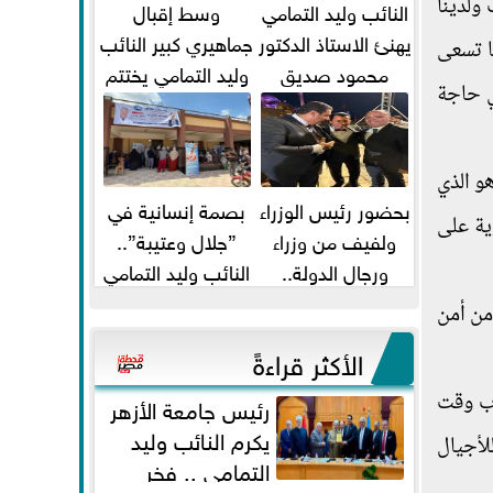
ولدينا
النائب وليد التمامي
وسط إقبال
يهنئ الاستاذ الدكتور
جماهيري كبير النائب
ا تسعى
محمود صديق
وليد التمامي يختتم
ي حاجة
تكليفة قائم باعمال
أضخم قافلة طبية
...
مجانية...
هو الذي
بحضور رئيس الوزراء
بصمة إنسانية في
ية على
ولفيف من وزراء
”جلال وعتيبة”..
ورجال الدولة..
النائب وليد التمامي
النائبان وليد التمامي
والبروفيسور جمال
من أمن
ومحمد...
شيحة يداويان...
الأكثر قراءةً
رب وقت
رئيس جامعة الأزهر
يكرم النائب وليد
لأجيال
التمامي .. فخر