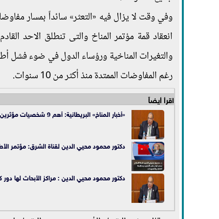
وفي وقت لا يزال فيه «التعثر» سائداً بمسار مفاوض
انعقاد قمة مؤتمر المناخ والتى تنطلق الاحد القادم 
والتغيرات المناخية ورؤساء الدول في ضوء فشل أطر
رغم المفاوضات الممتدة منذ أكثر من 10 سنوات.
اقرأ أيضاً
«أخبار المناخ» البريطانية: أهم 9 شخصيات مؤثرين في العالم بالمناخ في قمة شرم الشيخ
دكتور محمود محيي الدين لقناة الشرق: مؤتمر الأط
دكتور محمود محيي الدين : مراكز الأبحاث لها دور 