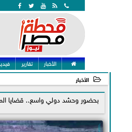






الأخبار
تقارير
فيديو
الأخبار
2022-10-30 12:43:15
بحضور وحشد دولي واسع.. قضايا الميا