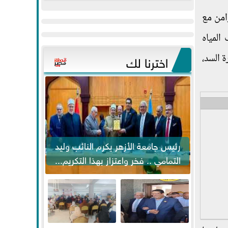
عيد
مواكبة خطوات
امن مع
الفطر..ويحتشدون
الرئيس السيسي...
وسط آلاف...
المياه
 السد،
اخترنا لك
رئيس جامعة الأزهر يكرم النائب وليد
التمامي .. فخر واعتزاز بهذا التكريم...