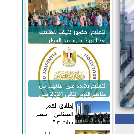
التعليم: حضور كثيف للطلاب
بعد انتهاء إجازة عيد الفطر
لاستكمال المناهج
التعليم تشدد على الانتهاء من
مناهج الترم الثاني 2024 قبل
الامتحانات
إطلاق القمر
الصناعي ” مصر
سات ٢ ”
بحضور قيادات حزب