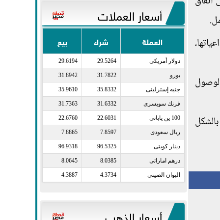
 اتفاق
أسعار العملات
ل.
العملة
شراء
بيع
ياتها،
دولار أمريكى​
29.5264
29.6194
يورو​
31.7822
31.8942
الوصول
جنيه إسترلينى​
35.8332
35.9610
فرنك سويسرى​
31.6332
31.7363
بالشكل
100 ين يابانى​
22.6031
22.6760
ريال سعودى​
7.8597
7.8865
دينار كويتى​
96.5325
96.9318
درهم اماراتى​
8.0385
8.0645
اليوان الصينى​
4.3734
4.3887
أسعار الذهب