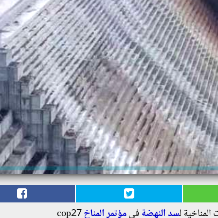
المناخية ل
سد النهضة
فى
مؤتمر المناخ
cop27