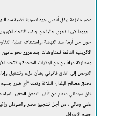
مصر ملتزمة ببذل أقصى جهد لتسوية قضية سد النهضة
جهودا كبيرا تجرى حاليا من جانب الاتحاد الاوروب
حول حل أزمة سد النهضة ،واستئناف عملية التفاو
الأفريقية القائمة للمفاوضات، بعد مرور نحو عامين ع
ومشاركة مراقبين من الولايات المتحدة والاتحاد ا
التوصل إلى اتفاق قانوني بشأن ملء وتشغيل وإدار
تحقق مصالح البلدان الثلاثة وتمنع "أي ضرر جسيم
قلق سوداني متنام من تأثير التدفق المتغير للمياه 
تقني ومالي ، من أجل تشجيع مصر والسودان وإثيو
جميع الأطراف .