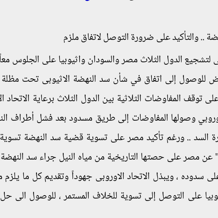
 .. والتأكيد على ضرورة التوصل لاتفاق ملزم
ى لتشجيع الدول الثلاث مصر والسودان واثيوبيا على الجلوس معاً 
ض للوصول إلى اتفاق في شأن سد النهضة الاثيوبى تحت مظلة ا
لى توقف المفاوضات الثلاثية بين الدول الثلاث برعاية الاتحاد ال
لأوروبي وصولها المفاوضات إلى طريق مسدود بعد فشل أطراف الن
ة السد .. ورغم تأكيد مصر على تسوية قضية سد النهضة تسوية 
" عن مصر على حصتها التاريخية من مياه النيل جراء سد النهضة
على سدوده ، ويبذل الاتحاد الاوروبى جهوداً وتقديم كل ما يلزم 
بيا على التوصل إلى تسوية للخلاف المستمر ، للوصول الى ح