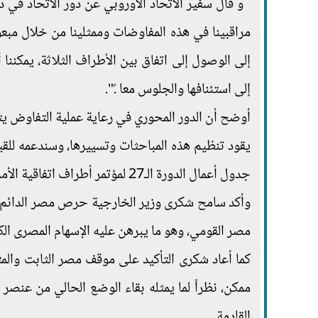
و قال سفير الاتحاد الأوروبي عن دور الاتحاد في 
مراقبينا في هذه المفاوضات وممثلينا من خلال مبعو
إلى الوصول إلى اتفاق بين الأطراف الثلاثة، يمكنن
إلى استئنافها والجلوس معا .ً".
أوضح أن الدور المحوري في رعاية عملية التفاوض يتول
يقود تنظيم هذه المباحثات وتسييرها، وسندعمه للقي
جدول أعمال الدورة الـ27 لمؤتمر أطراف اتفاقية الأمم المتحدة لتغير المناخ في شرم الشيخ .
وأكد سامح شكرى وزير الخارجية حرص مصر الدائم عل
مصر القومي، وهو ما يبرهن عليه الإسهام المصرى الكب
كما أعاد شكرى التأكيد على موقف مصر الثابت وا
ممكن، نظراً لما يمثله بقاء الوضع الحالي من عنص
القادمة ..