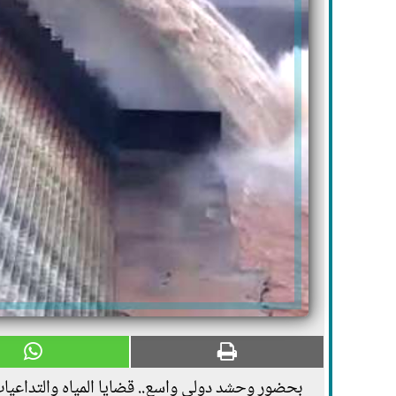
بحضور وحشد دولي واسع.. قضايا المياه والتداعيات 