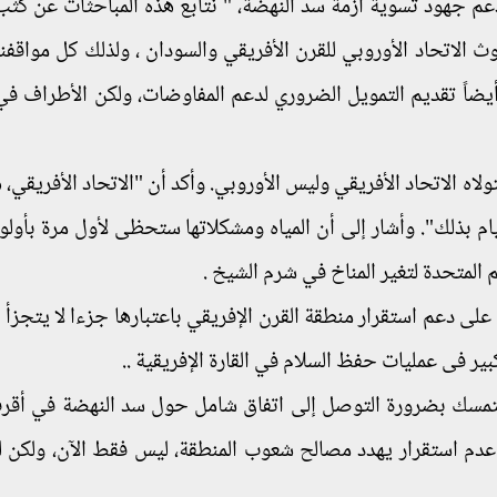
دعم جهود تسوية أزمة سد النهضة، " نتابع هذه المباحثات عن كثب 
ث الاتحاد الأوروبي للقرن الأفريقي والسودان ، ولذلك كل مواقفن
ا أيضاً تقديم التمويل الضروري لدعم المفاوضات، ولكن الأطراف ف
اه الاتحاد الأفريقي وليس الأوروبي. وأكد أن "الاتحاد الأفريقي، 
ام بذلك". وأشار إلى أن المياه ومشكلاتها ستحظى لأول مرة بأولو
ى دعم استقرار منطقة القرن الإفريقي باعتبارها جزءا لا يتجزأ 
ير فى عمليات حفظ السلام في القارة الإفريقية ..
لمتمسك بضرورة التوصل إلى اتفاق شامل حول سد النهضة في أق
ر عدم استقرار يهدد مصالح شعوب المنطقة، ليس فقط الآن، ولكن ل