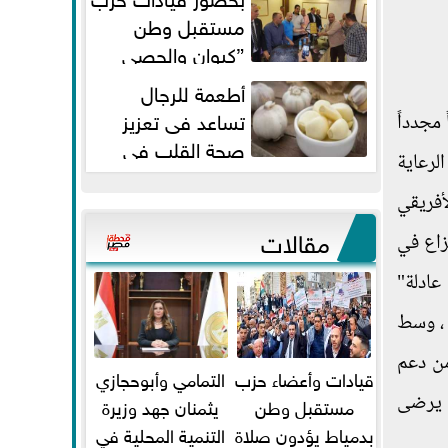
مستقبل وطن
”كيوان والحصي
والتمامي وابوحجازي وعيسي” أمانه
أطعمة للرجال
كفر...
تساعد فى تعزيز
مجدداً
صحة القلب فى
لرعاية
سن الأربعين
أفريقي
مقالات
زاع في
عادلة"
 ، وسط
من دعم
قيادات وأعضاء حزب
التمامي وأبوحجازي
ل يرضى
مستقبل وطن
يثمنان جهد وزيرة
بدمياط يؤدون صلاة
التنمية المحلية في