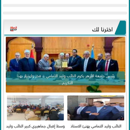
اخترنا لك
رئيس جامعة الأزهر يكرم النائب وليد التمامي .. فخر واعتزاز بهذا
التكريم...
النائب وليد التمامي يهنئ الاستاذ
وسط إقبال جماهيري كبير النائب وليد