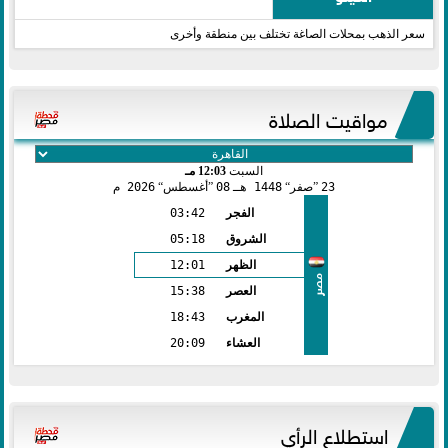
سعر الذهب بمحلات الصاغة تختلف بين منطقة وأخرى
مواقيت الصلاة
السبت
12:03 مـ
23
صفر
1448 هـ
08
أغسطس
2026 م
الفجر
03:42
الشروق
05:18
الظهر
12:01
مصر
العصر
15:38
المغرب
18:43
العشاء
20:09
استطلاع الرأي