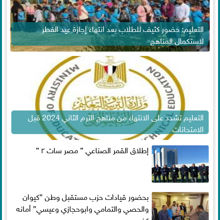
التعليم: حضور كثيف للطلاب بعد انتهاء إجازة عيد الفطر
لاستكمال المناهج
التعليم تشدد على الانتهاء من مناهج الترم الثاني 2024 قبل
الامتحانات
إطلاق القمر الصناعي ” مصر سات ٢ ”
بحضور قيادات حزب مستقبل وطن ”كيوان
والحصي والتمامي وابوحجازي وعيسي” أمانه
كفر...