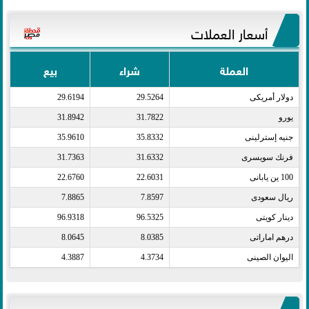
أسعار العملات
العملة
شراء
بيع
دولار أمريكى​
29.5264
29.6194
يورو​
31.7822
31.8942
جنيه إسترلينى​
35.8332
35.9610
فرنك سويسرى​
31.6332
31.7363
100 ين يابانى​
22.6031
22.6760
ريال سعودى​
7.8597
7.8865
دينار كويتى​
96.5325
96.9318
درهم اماراتى​
8.0385
8.0645
اليوان الصينى​
4.3734
4.3887