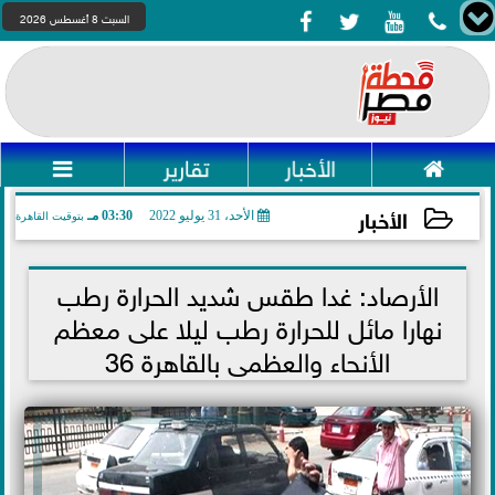




السبت 8 أغسطس 2026

الأخبار
تقارير

الأخبار
الأحد، 31 يوليو 2022
03:30 مـ
بتوقيت القاهرة
2022-07-31 15:30:23
الأرصاد: غدا طقس شديد الحرارة رطب
نهارا مائل للحرارة رطب ليلا على معظم
الأنحاء والعظمى بالقاهرة 36