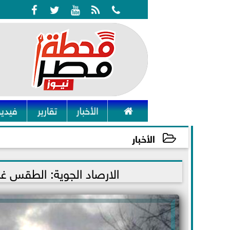






الأخبار
تقارير
فيديو
الأخبار
2022-01-18 23:48:49
الارصاد الجوية: الطقس غدا