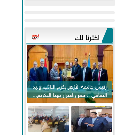
عيد
مواكبة خطوات
الفطر..ويحتشدون
الرئيس السيسي...
وسط آلاف...
اخترنا لك
رئيس جامعة الأزهر يكرم النائب وليد
التمامي .. فخر واعتزاز بهذا التكريم...