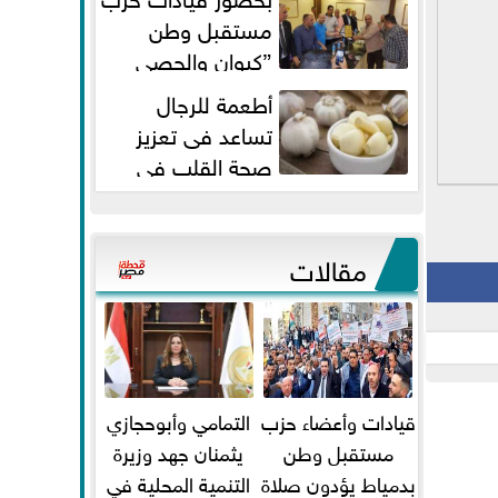
مستقبل وطن
”كيوان والحصي
والتمامي وابوحجازي وعيسي” أمانه
أطعمة للرجال
كفر...
تساعد فى تعزيز
صحة القلب فى
سن الأربعين
مقالات
قيادات وأعضاء حزب
التمامي وأبوحجازي
مستقبل وطن
يثمنان جهد وزيرة
بدمياط يؤدون صلاة
التنمية المحلية في