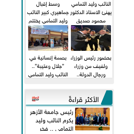
النائب وليد التمامي
وسط إقبال
يهنئ الاستاذ الدكتور
جماهيري كبير النائب
محمود صديق
وليد التمامي يختتم
تكليفة قائم باعمال
أضخم قافلة طبية
...
مجانية...
بحضور رئيس الوزراء
بصمة إنسانية في
ولفيف من وزراء
”جلال وعتيبة”..
ورجال الدولة..
النائب وليد التمامي
النائبان وليد التمامي
والبروفيسور جمال
ومحمد...
شيحة يداويان...
الأكثر قراءةً
رئيس جامعة الأزهر
يكرم النائب وليد
التمامي .. فخر