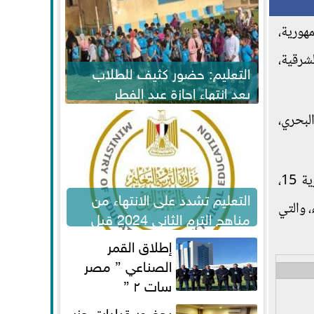
مهورية،
شرقية،
التعليم: حضور كثيف للطلاب
بعد انتهاء إجازة عيد الفطر
لاستكمال المناهج
لبحري،
وذكر بيان "الأرصاد الجوية"، أن درجة الحرارة العظمى على القاهرة غدًا 15، والصغرى 7، والعظمى في الإسكندرية 15،
التعليم تشدد على الانتهاء من
، والتي
مناهج الترم الثاني 2024 قبل
الامتحانات
إطلاق القمر
الصناعي ” مصر
سات ٢ ”
بحضور قيادات حزب