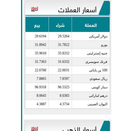
أسعار العملات
العملة
شراء
بيع
دولار أمريكى​
29.5264
29.6194
يورو​
31.7822
31.8942
جنيه إسترلينى​
35.8332
35.9610
فرنك سويسرى​
31.6332
31.7363
100 ين يابانى​
22.6031
22.6760
ريال سعودى​
7.8597
7.8865
دينار كويتى​
96.5325
96.9318
درهم اماراتى​
8.0385
8.0645
اليوان الصينى​
4.3734
4.3887
أسعار الذهب