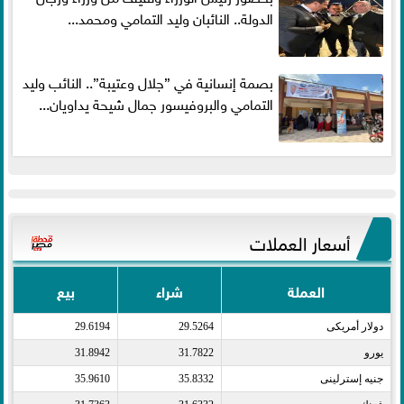
الدولة.. النائبان وليد التمامي ومحمد...
بصمة إنسانية في ”جلال وعتيبة”.. النائب وليد
التمامي والبروفيسور جمال شيحة يداويان...
أسعار العملات
العملة
شراء
بيع
دولار أمريكى​
29.5264
29.6194
يورو​
31.7822
31.8942
جنيه إسترلينى​
35.8332
35.9610