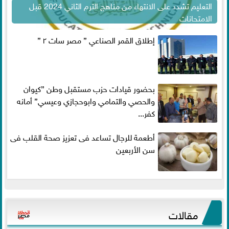
التعليم تشدد على الانتهاء من مناهج الترم الثاني 2024 قبل
الامتحانات
إطلاق القمر الصناعي ” مصر سات ٢ ”
بحضور قيادات حزب مستقبل وطن ”كيوان
والحصي والتمامي وابوحجازي وعيسي” أمانه
كفر...
أطعمة للرجال تساعد فى تعزيز صحة القلب فى
سن الأربعين
مقالات