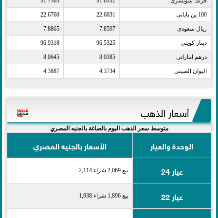
فرنك سويسرى​
31.6332
31.7363
100 ين يابانى​
22.6031
22.6760
ريال سعودى​
7.8597
7.8865
دينار كويتى​
96.5325
96.9318
درهم اماراتى​
8.0385
8.0645
اليوان الصينى​
4.3734
4.3887
أسعار الذهب
متوسط سعر الذهب اليوم بالصاغة بالجنيه المصري
الوحدة والعيار
الأسعار بالجنيه المصري
عيار 24
بيع 2,069 شراء 2,114
عيار 22
بيع 1,896 شراء 1,938