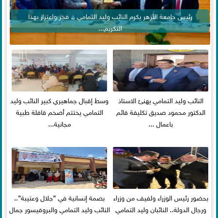
رئيس جامعة الأزهر يكرم النائب وليد التمامي .. فخر واعتزاز بهذا
التكريم...
النائب وليد التمامي يهنئ الاستاذ
وسط إقبال جماهيري كبير النائب وليد
الدكتور محمود صديق تكليفة قائم
التمامي يختتم أضخم قافلة طبية
باعمال ...
مجانية...
بحضور رئيس الوزراء ولفيف من وزراء
بصمة إنسانية في ”جلال وعتيبة”..
ورجال الدولة.. النائبان وليد التمامي
النائب وليد التمامي والبروفيسور جمال