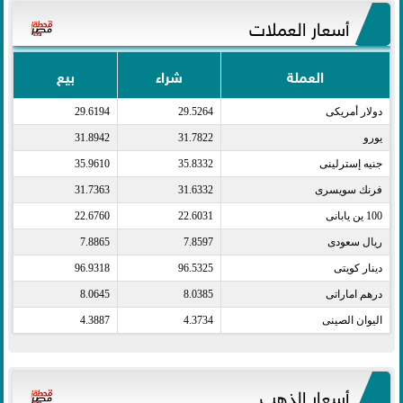
أسعار العملات
العملة
شراء
بيع
دولار أمريكى​
29.5264
29.6194
يورو​
31.7822
31.8942
جنيه إسترلينى​
35.8332
35.9610
فرنك سويسرى​
31.6332
31.7363
100 ين يابانى​
22.6031
22.6760
ريال سعودى​
7.8597
7.8865
دينار كويتى​
96.5325
96.9318
درهم اماراتى​
8.0385
8.0645
اليوان الصينى​
4.3734
4.3887
أسعار الذهب