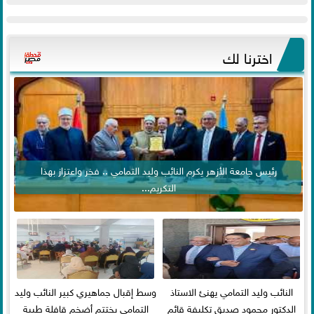
اخترنا لك
رئيس جامعة الأزهر يكرم النائب وليد التمامي .. فخر واعتزاز بهذا
التكريم...
النائب وليد التمامي يهنئ الاستاذ
وسط إقبال جماهيري كبير النائب وليد
الدكتور محمود صديق تكليفة قائم
التمامي يختتم أضخم قافلة طبية