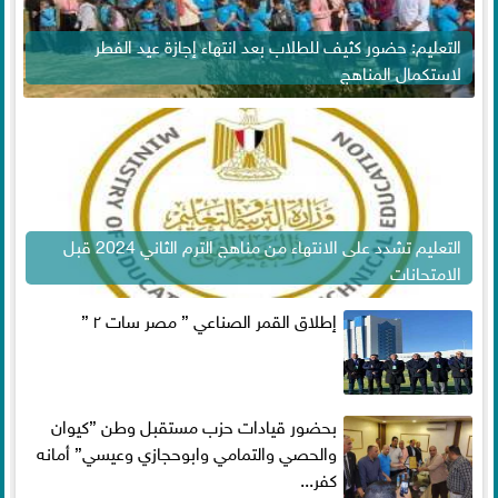
التعليم: حضور كثيف للطلاب بعد انتهاء إجازة عيد الفطر
لاستكمال المناهج
التعليم تشدد على الانتهاء من مناهج الترم الثاني 2024 قبل
الامتحانات
إطلاق القمر الصناعي ” مصر سات ٢ ”
بحضور قيادات حزب مستقبل وطن ”كيوان
والحصي والتمامي وابوحجازي وعيسي” أمانه
كفر...