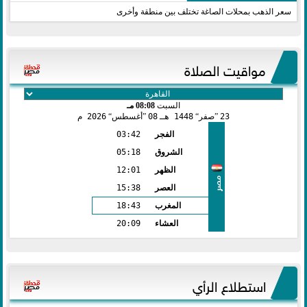
سعر الذهب بمحلات الصاغة تختلف بين منطقة وأخرى
مواقيت الصلاة
السبت
08:08 مـ
23
صفر
1448 هـ
08
أغسطس
2026 م
الفجر
03:42
الشروق
05:18
الظهر
12:01
مصر
العصر
15:38
المغرب
18:43
العشاء
20:09
استطلاع الرأي