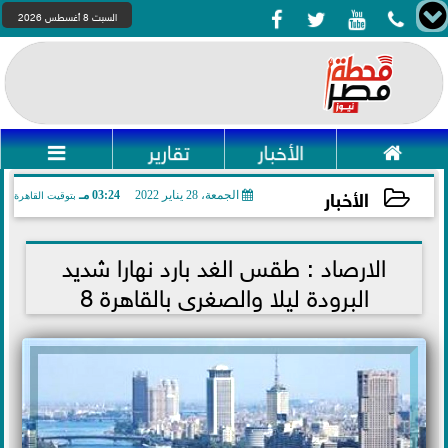




السبت 8 أغسطس 2026

الأخبار
تقارير

الأخبار
الجمعة، 28 يناير 2022
03:24 مـ
بتوقيت القاهرة
2022-01-28 15:24:38
الارصاد : طقس الغد بارد نهارا شديد
البرودة ليلا والصغرى بالقاهرة 8