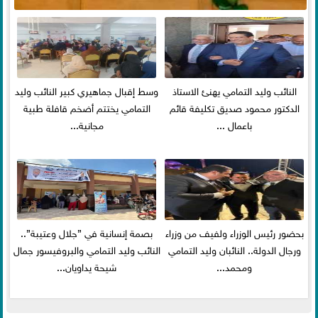
النائب وليد التمامي يهنئ الاستاذ
وسط إقبال جماهيري كبير النائب وليد
الدكتور محمود صديق تكليفة قائم
التمامي يختتم أضخم قافلة طبية
باعمال ...
مجانية...
بحضور رئيس الوزراء ولفيف من وزراء
بصمة إنسانية في ”جلال وعتيبة”..
ورجال الدولة.. النائبان وليد التمامي
النائب وليد التمامي والبروفيسور جمال
ومحمد...
شيحة يداويان...