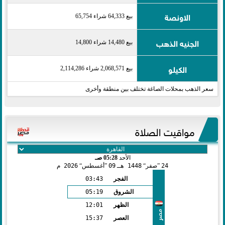
الاونصة
بيع 64,333 شراء 65,754
الجنيه الذهب
بيع 14,480 شراء 14,800
الكيلو
بيع 2,068,571 شراء 2,114,286
سعر الذهب بمحلات الصاغة تختلف بين منطقة وأخرى
مواقيت الصلاة
الأحد
05:28 صـ
24
صفر
1448 هـ
09
أغسطس
2026 م
الفجر
03:43
الشروق
05:19
الظهر
12:01
مصر
العصر
15:37