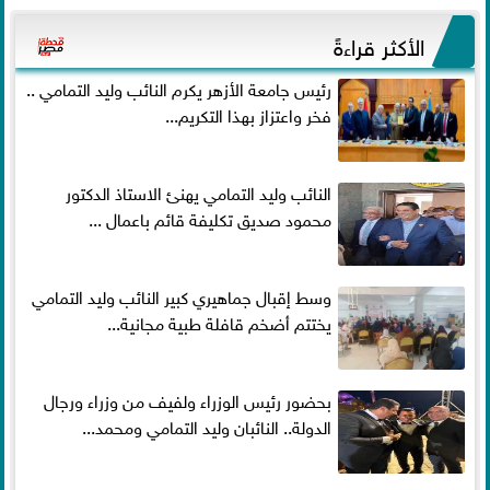
الأكثر قراءةً
رئيس جامعة الأزهر يكرم النائب وليد التمامي ..
فخر واعتزاز بهذا التكريم...
النائب وليد التمامي يهنئ الاستاذ الدكتور
محمود صديق تكليفة قائم باعمال ...
وسط إقبال جماهيري كبير النائب وليد التمامي
يختتم أضخم قافلة طبية مجانية...
بحضور رئيس الوزراء ولفيف من وزراء ورجال
الدولة.. النائبان وليد التمامي ومحمد...