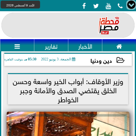




الأحد 9 أغسطس 2026

الأخبار
تقارير

دين ودنيا
الجمعة، 3 يونيو 2022
05:30 مـ
بتوقيت القاهرة
2022-06-03 17:30:45
وزير الأوقاف: أبواب الخير واسعة وحسن
الخلق يقتضي الصدق والأمانة وجبر
الخواطر