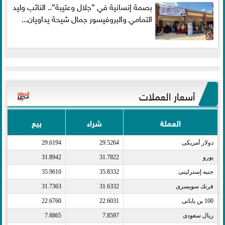
بصمة إنسانية في ”جلال وعتيبة”.. النائب وليد
التمامي والبروفيسور جمال شيحة يداويان...
أسعار العملات
العملة
شراء
بيع
دولار أمريكى​
29.5264
29.6194
يورو​
31.7822
31.8942
جنيه إسترلينى​
35.8332
35.9610
فرنك سويسرى​
31.6332
31.7363
100 ين يابانى​
22.6031
22.6760
ريال سعودى​
7.8597
7.8865