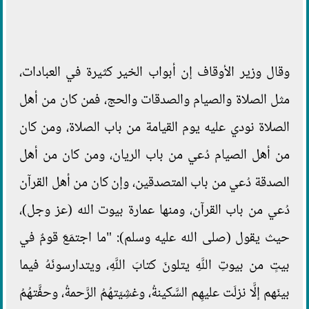
وقال وزير الأوقاف إن أبواب الخير كثيرة في العبادات،
مثل الصلاة والصيام والصدقات والحج، فمن كان من أهل
الصلاة نودي عليه يوم القيامة من باب الصلاة، ومن كان
من أهل الصيام دُعي من باب الريان، ومن كان من أهل
الصدقة دُعي من باب المتصدقين، وإن كان من أهل القرآن
دُعي من باب القرآن، ومنها عمارة بيوت الله (عز وجل)،
حيث يقول (صلى الله عليه وسلم): "ما اجتمَعَ قومٌ في
بيتٍ من بيوتِ اللَّهِ يتلونَ كتابَ اللَّهِ، ويتدارسونَهُ فيما
بينَهم إلَّا نزلَت عليهِم السَّكينةُ، وغشِيَتهُمُ الرَّحمةُ، وحفَّتهُمُ