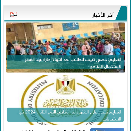
آخر الأخبار
التعليم: حضور كثيف للطلاب بعد انتهاء إجازة عيد الفطر
لاستكمال المناهج
التعليم تشدد على الانتهاء من مناهج الترم الثاني 2024 قبل
الامتحانات
إطلاق القمر الصناعي ” مصر سات ٢ ”