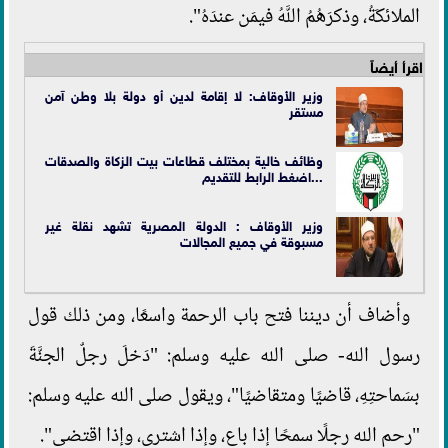
الملائكَةُ، وذكرَهُمُ اللَّهُ فيمَن عندَهُ".
اقرأ أيضاً
وزير الأوقاف: لا إقامة لدين أو دولة بلا وطن آمن
مستقر
وظائف خالية بمختلف قطاعات بيت الزكاة والصدقات
...اضغط الرابط للتقديم
وزير الأوقاف : الدولة المصرية تشهد نقلة غير
مسبوقة في جميع المجالات
وأضاف أن ديننا فتح باب الرحمة واسعًا، ومن ذلك قول
رسول الله- صلى الله عليه وسلم: "دَخلَ رجلٌ الجنَّةَ
بسَماحتِهِ، قاضيًا ومتقاضيًا"، ويقول صلى الله عليه وسلم:
"رحم الله رجلًا سمحًا إذا باع، وإذا اشترى، وإذا اقتضى".