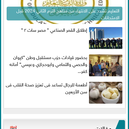
التعليم تشدد على الانتهاء من مناهج الترم الثاني 2024 قبل
الامتحانات
إطلاق القمر الصناعي ” مصر سات ٢ ”
بحضور قيادات حزب مستقبل وطن ”كيوان
والحصي والتمامي وابوحجازي وعيسي” أمانه
كفر...
أطعمة للرجال تساعد فى تعزيز صحة القلب فى
سن الأربعين
مقالات