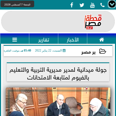




الجمعة 7 أغسطس 2026

الأخبار
تقارير

بر مصر
السبت، 22 يناير 2022
05:40 مـ
بتوقيت القاهرة
2022-01-22 17:40:28
جولة ميدانية لمدير مديرية التربية والتعليم
بالفيوم لمتابعة الامتحانات