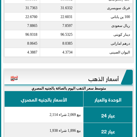
فرنك سويسرى​
31.6332
31.7363
100 ين يابانى​
22.6031
22.6760
ريال سعودى​
7.8597
7.8865
دينار كويتى​
96.5325
96.9318
درهم اماراتى​
8.0385
8.0645
اليوان الصينى​
4.3734
4.3887
أسعار الذهب
متوسط سعر الذهب اليوم بالصاغة بالجنيه المصري
الوحدة والعيار
الأسعار بالجنيه المصري
عيار 24
بيع 2,069 شراء 2,114
عيار 22
بيع 1,896 شراء 1,938