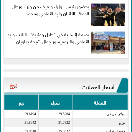
بحضور رئيس الوزراء ولفيف من وزراء ورجال
الدولة.. النائبان وليد التمامي ومحمد...
بصمة إنسانية في ”جلال وعتيبة”.. النائب وليد
التمامي والبروفيسور جمال شيحة يداويان...
أسعار العملات
العملة
شراء
بيع
دولار أمريكى​
29.5264
29.6194
يورو​
31.7822
31.8942
جنيه إسترلينى​
35.8332
35.9610