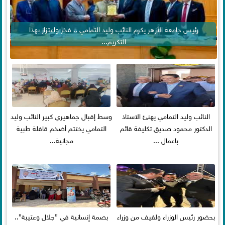
رئيس جامعة الأزهر يكرم النائب وليد التمامي .. فخر واعتزاز بهذا
التكريم...
النائب وليد التمامي يهنئ الاستاذ
وسط إقبال جماهيري كبير النائب وليد
الدكتور محمود صديق تكليفة قائم
التمامي يختتم أضخم قافلة طبية
باعمال ...
مجانية...
بحضور رئيس الوزراء ولفيف من وزراء
بصمة إنسانية في ”جلال وعتيبة”..