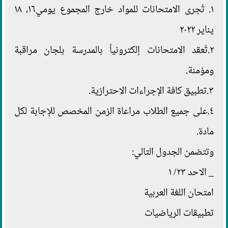
١. تُجرى الامتحانات للمواد خارج المجموع يومي١٦، ١٨
يناير ٢٠٢٢
٢.تُعقد الامتحانات إلكترونياً بالمدرسة بلجان مراقبة
ومؤمنة.
٣.تطبيق كافة الإجراءات الاحترازية.
٤.على جميع الطلاب مراعاة الزمن المخصص للإجابة لكل
مادة.
وتتضمن الجدول التالي:
_ الاحد ٢٣/ ١
امتحان اللغة العربية
تطبيقات الرياضيات