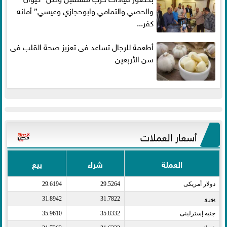
والحصي والتمامي وابوحجازي وعيسي” أمانه
كفر...
أطعمة للرجال تساعد فى تعزيز صحة القلب فى
سن الأربعين
أسعار العملات
العملة
شراء
بيع
دولار أمريكى​
29.5264
29.6194
يورو​
31.7822
31.8942
جنيه إسترلينى​
35.8332
35.9610