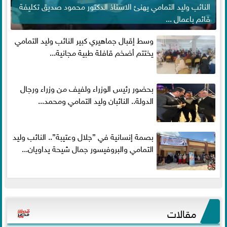
النائب وليد التمامي يهنئ الاستاذ الدكتور محمود صديق تكليفة
قائم باعمال ...
وسط إقبال جماهيري كبير النائب وليد التمامي
يختتم أضخم قافلة طبية مجانية...
بحضور رئيس الوزراء ولفيف من وزراء ورجال
الدولة.. النائبان وليد التمامي ومحمد...
بصمة إنسانية في ”جلال وعتيبة”.. النائب وليد
التمامي والبروفيسور جمال شيحة يداويان...
مقالات