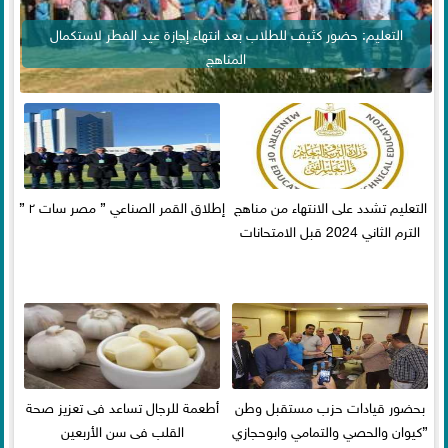
التعليم: حضور كثيف للطلاب بعد انتهاء إجازة عيد الفطر لاستكمال
المناهج
التعليم تشدد على الانتهاء من مناهج
إطلاق القمر الصناعي ” مصر سات ٢ ”
الترم الثاني 2024 قبل الامتحانات
بحضور قيادات حزب مستقبل وطن
أطعمة للرجال تساعد فى تعزيز صحة
”كيوان والحصي والتمامي وابوحجازي
القلب فى سن الأربعين