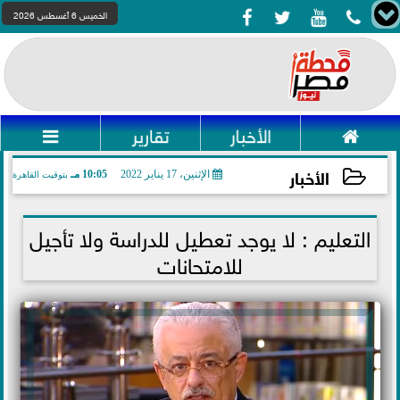




الخميس 6 أغسطس 2026

الأخبار
تقارير

الأخبار
الإثنين، 17 يناير 2022
10:05 مـ
بتوقيت القاهرة
2022-01-17 22:05:47
التعليم : لا يوجد تعطيل للدراسة ولا تأجيل
للامتحانات