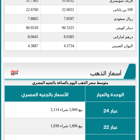
فرنك سويسرى​
31.6332
31.7363
100 ين يابانى​
22.6031
22.6760
ريال سعودى​
7.8597
7.8865
دينار كويتى​
96.5325
96.9318
درهم اماراتى​
8.0385
8.0645
اليوان الصينى​
4.3734
4.3887
أسعار الذهب
متوسط سعر الذهب اليوم بالصاغة بالجنيه المصري
الوحدة والعيار
الأسعار بالجنيه المصري
عيار 24
بيع 2,069 شراء 2,114
عيار 22
بيع 1,896 شراء 1,938