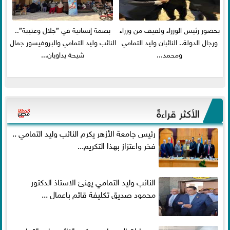
بحضور رئيس الوزراء ولفيف من وزراء
بصمة إنسانية في ”جلال وعتيبة”..
ورجال الدولة.. النائبان وليد التمامي
النائب وليد التمامي والبروفيسور جمال
ومحمد...
شيحة يداويان...
الأكثر قراءةً
رئيس جامعة الأزهر يكرم النائب وليد التمامي ..
فخر واعتزاز بهذا التكريم...
النائب وليد التمامي يهنئ الاستاذ الدكتور
محمود صديق تكليفة قائم باعمال ...
وسط إقبال جماهيري كبير النائب وليد التمامي