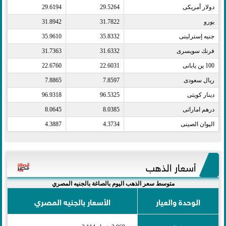
دولار أمريكى​
29.5264
29.6194
يورو​
31.7822
31.8942
جنيه إسترلينى​
35.8332
35.9610
فرنك سويسرى​
31.6332
31.7363
100 ين يابانى​
22.6031
22.6760
ريال سعودى​
7.8597
7.8865
دينار كويتى​
96.5325
96.9318
درهم اماراتى​
8.0385
8.0645
اليوان الصينى​
4.3734
4.3887
أسعار الذهب
متوسط سعر الذهب اليوم بالصاغة بالجنيه المصري
الوحدة والعيار
الأسعار بالجنيه المصري