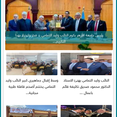
رئيس جامعة الأزهر يكرم النائب وليد التمامي .. فخر واعتزاز بهذا
التكريم...
النائب وليد التمامي يهنئ الاستاذ
وسط إقبال جماهيري كبير النائب وليد
الدكتور محمود صديق تكليفة قائم
التمامي يختتم أضخم قافلة طبية
باعمال ...
مجانية...