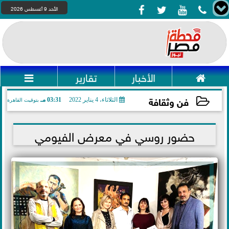




الأحد 9 أغسطس 2026

الأخبار
تقارير

فن وثقافة
الثلاثاء، 4 يناير 2022
03:31 مـ
بتوقيت القاهرة
2022-01-04 15:31:10
حضور روسي في معرض الفيومي