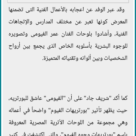
وقد عبر الوفد عن اعجابه بالأعمال الفنية التى تضمنها
المعرض كونها تعبر عن مختلف المدارس والإتجاهات
الفنية، وأشادوا بلوحات الفنان عمر الفيومى وتصويره
للوجوه البشرية بأسلوبه الخاص الذى يجمع بين أرواح
الشخصيات وبين ألوانه وتقنياته المتميزة.
كما أكد "شريف جاد" على أن "الفيومى" عاشق للبورتريه،
حيث يظهر تأثير "بورتريهات الفيوم" واضحاً في أعماله
وهي مجموعة من اللوحات الأثرية المصرية المعروفة
باسم "بورتريهات وجوه الفيوم"، والتي اكتشفت في كثير