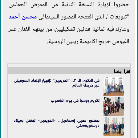
حضروا لزيارة النسخة الثانية من المعرض الجماعى
"تنويعات"، الذى افتتحه المصور السينمائى
محسن أحمد
وشارك فيه ثمانية فنانين تشكيليين، من بينهم الفنان عمر
الفيومى خريج اكاديمية ريبين الروسية.
اقرأ أيضاً
في الذكرى الـ٣٠.. ”الخريجين” :إنهيار الإتحاد السوفيتي
غير خريطة العالم
تكريم روسيا فى يوم الشعوب
بحضور محيي إسماعيل.. «الخريجين» تحتفل بميلاد
دوستويفسكي