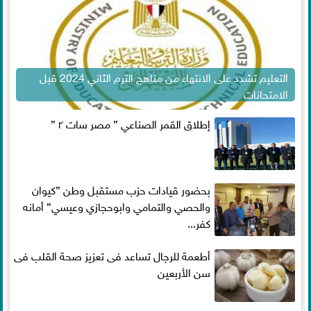
التعليم تشدد على الانتهاء من مناهج الترم الثاني 2024 قبل
الامتحانات
إطلاق القمر الصناعي ” مصر سات ٢ ”
بحضور قيادات حزب مستقبل وطن ”كيوان
والحصي والتمامي وابوحجازي وعيسي” أمانه
كفر...
أطعمة للرجال تساعد فى تعزيز صحة القلب فى
سن الأربعين