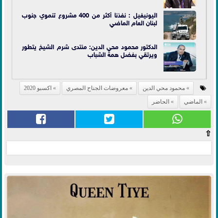
اليونيفيل : نفذنا أكثر من 400 مشروع تنموي جنوب
لبنان العام
الماضي
الدكتور محمود محي الدين: منتدى شرم الشيخ يتطور
ويرتقي بفضل همة الشباب
محمود محي الدين
معروضات الجناح المصري
اكسبو 2020
الماضي
الحاضر
⇧