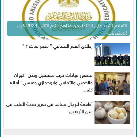
التعليم تشدد على الانتهاء من مناهج الترم الثاني 2024 قبل
الامتحانات
إطلاق القمر الصناعي ” مصر سات ٢ ”
بحضور قيادات حزب مستقبل وطن ”كيوان
والحصي والتمامي وابوحجازي وعيسي” أمانه
كفر...
أطعمة للرجال تساعد فى تعزيز صحة القلب فى
سن الأربعين