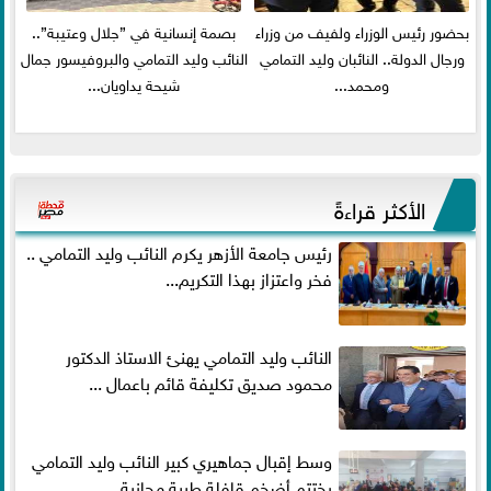
بحضور رئيس الوزراء ولفيف من وزراء
بصمة إنسانية في ”جلال وعتيبة”..
ورجال الدولة.. النائبان وليد التمامي
النائب وليد التمامي والبروفيسور جمال
ومحمد...
شيحة يداويان...
الأكثر قراءةً
رئيس جامعة الأزهر يكرم النائب وليد التمامي ..
فخر واعتزاز بهذا التكريم...
النائب وليد التمامي يهنئ الاستاذ الدكتور
محمود صديق تكليفة قائم باعمال ...
وسط إقبال جماهيري كبير النائب وليد التمامي
يختتم أضخم قافلة طبية مجانية...