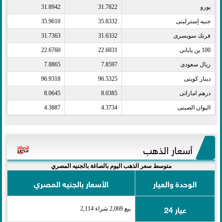
يورو​
31.7822
31.8942
جنيه إسترلينى​
35.8332
35.9610
فرنك سويسرى​
31.6332
31.7363
100 ين يابانى​
22.6031
22.6760
ريال سعودى​
7.8597
7.8865
دينار كويتى​
96.5325
96.9318
درهم اماراتى​
8.0385
8.0645
اليوان الصينى​
4.3734
4.3887
أسعار الذهب
متوسط سعر الذهب اليوم بالصاغة بالجنيه المصري
الوحدة والعيار
الأسعار بالجنيه المصري
عيار 24
بيع 2,069 شراء 2,114