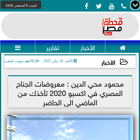




السبت 8 أغسطس 2026

الأخبار
تقارير

الأخبار
الأحد، 16 يناير 2022
11:24 صـ
بتوقيت القاهرة
2022-01-16 11:24:49
محمود محي الدين : معروضات الجناح
المصري في اكسبو 2020 تأخذك من
الماضي الى الحاضر