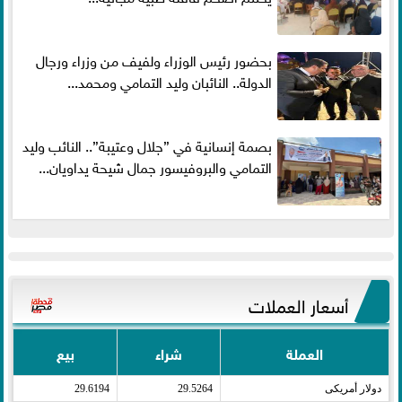
بحضور رئيس الوزراء ولفيف من وزراء ورجال
الدولة.. النائبان وليد التمامي ومحمد...
بصمة إنسانية في ”جلال وعتيبة”.. النائب وليد
التمامي والبروفيسور جمال شيحة يداويان...
أسعار العملات
العملة
شراء
بيع
دولار أمريكى​
29.5264
29.6194