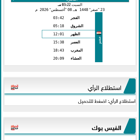
السبت
03:22 مـ
23
صفر
1448 هـ
08
أغسطس
2026 م
الفجر
03:42
الشروق
05:18
الظهر
12:01
مصر
العصر
15:38
المغرب
18:43
العشاء
20:09
استطلاع الرأي
استطلاع الرأي: اضغط للتحميل
الفيس بوك