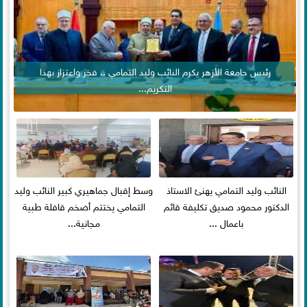
رئيس جامعة الأزهر يكرم النائب وليد التمامي .. فخر واعتزاز بهذا
التكريم...
النائب وليد التمامي يهنئ الاستاذ
وسط إقبال جماهيري كبير النائب وليد
الدكتور محمود صديق تكليفة قائم
التمامي يختتم أضخم قافلة طبية
باعمال ...
مجانية...