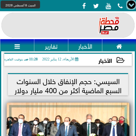




السبت 8 أغسطس 2026

الأخبار
تقارير

الأخبار
الأربعاء، 12 يناير 2022
11:28 صـ
بتوقيت القاهرة
2022-01-12 11:28:32
السيسي: حجم الإنفاق خلال السنوات
السبع الماضية أكثر من 400 مليار دولار