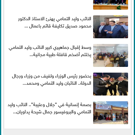
النائب وليد التمامي يهنئ الاستاذ الدكتور
محمود صديق تكليفة قائم باعمال ...
وسط إقبال جماهيري كبير النائب وليد التمامي
يختتم أضخم قافلة طبية مجانية...
بحضور رئيس الوزراء ولفيف من وزراء ورجال
الدولة.. النائبان وليد التمامي ومحمد...
بصمة إنسانية في ”جلال وعتيبة”.. النائب وليد
التمامي والبروفيسور جمال شيحة يداويان...