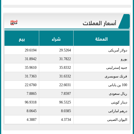
أسعار العملات
العملة
شراء
بيع
دولار أمريكى​
29.5264
29.6194
يورو​
31.7822
31.8942
جنيه إسترلينى​
35.8332
35.9610
فرنك سويسرى​
31.6332
31.7363
100 ين يابانى​
22.6031
22.6760
ريال سعودى​
7.8597
7.8865
دينار كويتى​
96.5325
96.9318
درهم اماراتى​
8.0385
8.0645
اليوان الصينى​
4.3734
4.3887