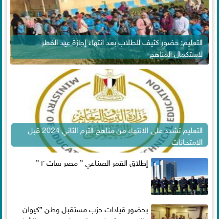
التعليم: حضور كثيف للطلاب بعد انتهاء إجازة عيد الفطر
لاستكمال المناهج
التعليم تشدد على الانتهاء من مناهج الترم الثاني 2024 قبل
الامتحانات
إطلاق القمر الصناعي ” مصر سات ٢ ”
بحضور قيادات حزب مستقبل وطن ”كيوان