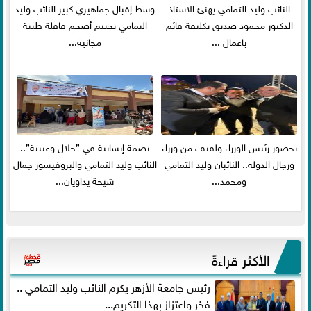
النائب وليد التمامي يهنئ الاستاذ
وسط إقبال جماهيري كبير النائب وليد
الدكتور محمود صديق تكليفة قائم
التمامي يختتم أضخم قافلة طبية
باعمال ...
مجانية...
بحضور رئيس الوزراء ولفيف من وزراء
بصمة إنسانية في ”جلال وعتيبة”..
ورجال الدولة.. النائبان وليد التمامي
النائب وليد التمامي والبروفيسور جمال
ومحمد...
شيحة يداويان...
الأكثر قراءةً
رئيس جامعة الأزهر يكرم النائب وليد التمامي ..
فخر واعتزاز بهذا التكريم...