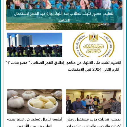
التعليم: حضور كثيف للطلاب بعد انتهاء إجازة عيد الفطر لاستكمال
المناهج
التعليم تشدد على الانتهاء من مناهج
إطلاق القمر الصناعي ” مصر سات ٢ ”
الترم الثاني 2024 قبل الامتحانات
بحضور قيادات حزب مستقبل وطن
أطعمة للرجال تساعد فى تعزيز صحة
”كيوان والحصي والتمامي وابوحجازي
القلب فى سن الأربعين