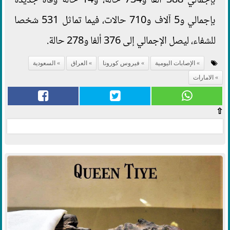
بإجمالي 388 ألفا و734 حالة، و14 حالة وفاة جديدة
بإجمالي و5 آلاف و710 حالات، فيما تماثل 531 شخصا
للشفاء، ليصل الإجمالي إلى 376 ألفا و278 حالة.
الإصابات اليومية
فيروس كورونا
العراق
السعودية
الامارات
⇧