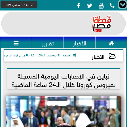




الجمعة 7 أغسطس 2026

الأخبار
تقارير

الأخبار
الجمعة، 31 ديسمبر 2021
05:42 مـ
بتوقيت القاهرة
2021-12-31 17:42:05
نباين في الإصابات اليومية المسجلة
بفيروس كورونا خلال الـ24 ساعة الماضية