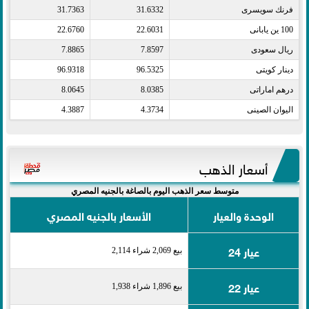
فرنك سويسرى​
31.6332
31.7363
100 ين يابانى​
22.6031
22.6760
ريال سعودى​
7.8597
7.8865
دينار كويتى​
96.5325
96.9318
درهم اماراتى​
8.0385
8.0645
اليوان الصينى​
4.3734
4.3887
أسعار الذهب
متوسط سعر الذهب اليوم بالصاغة بالجنيه المصري
الوحدة والعيار
الأسعار بالجنيه المصري
عيار 24
بيع 2,069 شراء 2,114
عيار 22
بيع 1,896 شراء 1,938