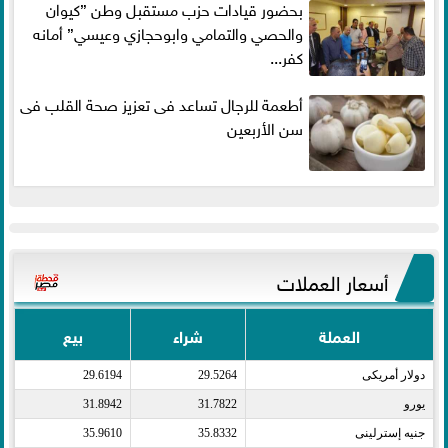
بحضور قيادات حزب مستقبل وطن ”كيوان
والحصي والتمامي وابوحجازي وعيسي” أمانه
كفر...
أطعمة للرجال تساعد فى تعزيز صحة القلب فى
سن الأربعين
أسعار العملات
العملة
شراء
بيع
دولار أمريكى​
29.5264
29.6194
يورو​
31.7822
31.8942
جنيه إسترلينى​
35.8332
35.9610