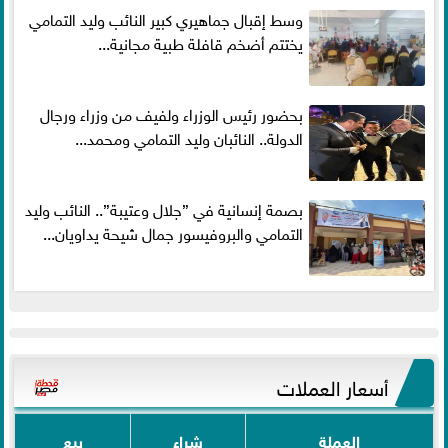
وسط إقبال جماهيري كبير النائب وليد التمامي
يختتم أضخم قافلة طبية مجانية...
بحضور رئيس الوزراء ولفيف من وزراء ورجال
الدولة.. النائبان وليد التمامي ومحمد...
بصمة إنسانية في ”جلال وعتيبة”.. النائب وليد
التمامي والبروفيسور جمال شيحة يداويان...
أسعار العملات
العملة
شراء
بيع