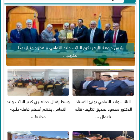
رئيس جامعة الأزهر يكرم النائب وليد التمامي .. فخر واعتزاز بهذا
التكريم...
النائب وليد التمامي يهنئ الاستاذ
وسط إقبال جماهيري كبير النائب وليد
الدكتور محمود صديق تكليفة قائم
التمامي يختتم أضخم قافلة طبية
باعمال ...
مجانية...