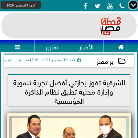




الأحد 9 أغسطس 2026

الأخبار
تقارير

بر مصر
الأحد، 19 ديسمبر 2021
12:30 صـ
بتوقيت القاهرة
2021-12-19 00:30:47
الشرقية تفوز بجازتي أفضل تجربة تنموية
وإدارة محلية تطبق نظام الذاكرة
المؤسسية