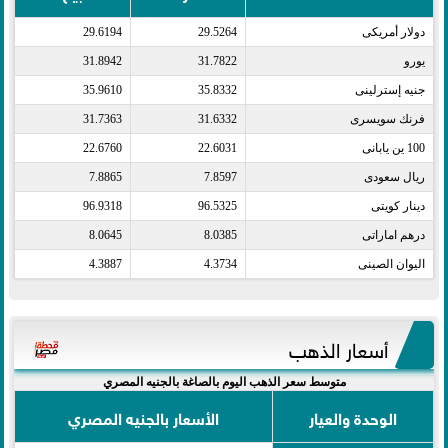
دولار أمريكى​
29.5264
29.6194
يورو​
31.7822
31.8942
جنيه إسترلينى​
35.8332
35.9610
فرنك سويسرى​
31.6332
31.7363
100 ين يابانى​
22.6031
22.6760
ريال سعودى​
7.8597
7.8865
دينار كويتى​
96.5325
96.9318
درهم اماراتى​
8.0385
8.0645
اليوان الصينى​
4.3734
4.3887
أسعار الذهب
متوسط سعر الذهب اليوم بالصاغة بالجنيه المصري
الوحدة والعيار
الأسعار بالجنيه المصري