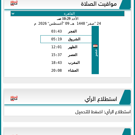
مواقيت الصلاة
الأحد
10:29 صـ
24
صفر
1448 هـ
09
أغسطس
2026 م
الفجر
03:43
الشروق
05:19
الظهر
12:01
مصر
العصر
15:37
المغرب
18:43
العشاء
20:08
استطلاع الرأي
استطلاع الرأي: اضغط للتحميل