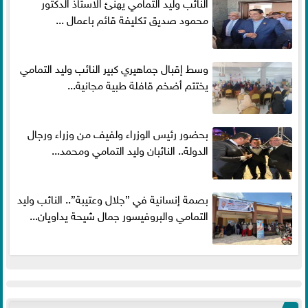
النائب وليد التمامي يهنئ الاستاذ الدكتور
محمود صديق تكليفة قائم باعمال ...
وسط إقبال جماهيري كبير النائب وليد التمامي
يختتم أضخم قافلة طبية مجانية...
بحضور رئيس الوزراء ولفيف من وزراء ورجال
الدولة.. النائبان وليد التمامي ومحمد...
بصمة إنسانية في ”جلال وعتيبة”.. النائب وليد
التمامي والبروفيسور جمال شيحة يداويان...