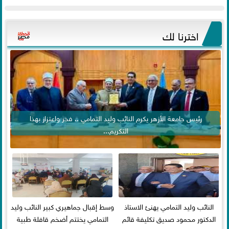
اخترنا لك
رئيس جامعة الأزهر يكرم النائب وليد التمامي .. فخر واعتزاز بهذا
التكريم...
النائب وليد التمامي يهنئ الاستاذ
وسط إقبال جماهيري كبير النائب وليد
الدكتور محمود صديق تكليفة قائم
التمامي يختتم أضخم قافلة طبية