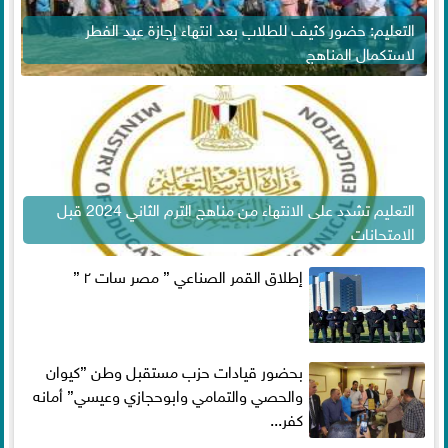
التعليم: حضور كثيف للطلاب بعد انتهاء إجازة عيد الفطر
لاستكمال المناهج
التعليم تشدد على الانتهاء من مناهج الترم الثاني 2024 قبل
الامتحانات
إطلاق القمر الصناعي ” مصر سات ٢ ”
بحضور قيادات حزب مستقبل وطن ”كيوان
والحصي والتمامي وابوحجازي وعيسي” أمانه
كفر...