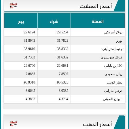
أسعار العملات
العملة
شراء
بيع
دولار أمريكى​
29.5264
29.6194
يورو​
31.7822
31.8942
جنيه إسترلينى​
35.8332
35.9610
فرنك سويسرى​
31.6332
31.7363
100 ين يابانى​
22.6031
22.6760
ريال سعودى​
7.8597
7.8865
دينار كويتى​
96.5325
96.9318
درهم اماراتى​
8.0385
8.0645
اليوان الصينى​
4.3734
4.3887
أسعار الذهب