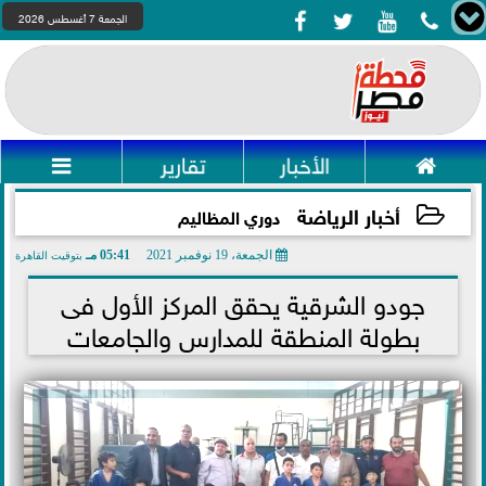




الجمعة 7 أغسطس 2026

الأخبار
تقارير

أخبار الرياضة
دوري المظاليم
الجمعة، 19 نوفمبر 2021
05:41 مـ
بتوقيت القاهرة
2021-11-19 17:41:50
جودو الشرقية يحقق المركز الأول فى
بطولة المنطقة للمدارس والجامعات