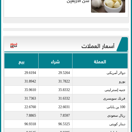
أسعار العملات
العملة
شراء
بيع
دولار أمريكى​
29.5264
29.6194
يورو​
31.7822
31.8942
جنيه إسترلينى​
35.8332
35.9610
فرنك سويسرى​
31.6332
31.7363
100 ين يابانى​
22.6031
22.6760
ريال سعودى​
7.8597
7.8865
دينار كويتى​
96.5325
96.9318