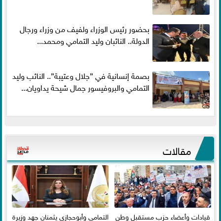
بحضور رئيس الوزراء ولفيف من وزراء ورجال
الدولة.. النائبان وليد التمامي ومحمد...
بصمة إنسانية في ”جلال وعتيبة”.. النائب وليد
التمامي والبروفيسور جمال شيحة يداويان...
مقالات
قيادات وأعضاء حزب مستقبل وطن
التمامي وأبوحجازي يثمنان جهد وزيرة