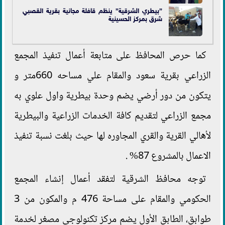
”بيطري الشرقية” ينظم قافلة مجانية بقرية القصبي
شرق بمركز الحسينية
كما حرص المحافظ على متابعة أعمال تنفيذ المجمع
الزراعي بقرية سعود والمقام علي مساحه 660متر و
يتكون من دور أرضي يضم وحدة بيطرية واول علوي به
مجمع الزراعي لتقديم كافة الخدمات الزراعية والبيطرية
لأهالي القرية والقري المجاوره لها حيث بلغت نسبة تنفيذ
الاعمال بالمشروع 87% .
توجه محافظ الشرقية لتفقد أعمال إنشاء المجمع
الحكومي والمقام على مساحة 476 م والمكون من 3
طوابق، الطابق الأول يضم مركز تكنولوجي مصغر لخدمة