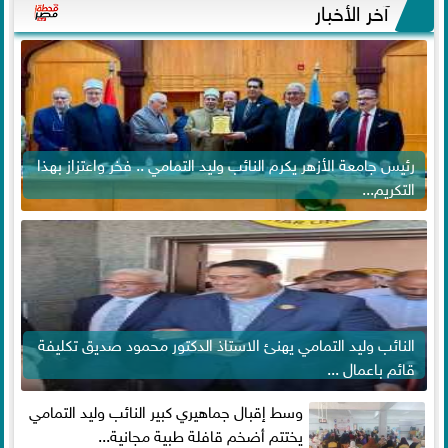
آخر الأخبار
رئيس جامعة الأزهر يكرم النائب وليد التمامي .. فخر واعتزاز بهذا
التكريم...
النائب وليد التمامي يهنئ الاستاذ الدكتور محمود صديق تكليفة
قائم باعمال ...
وسط إقبال جماهيري كبير النائب وليد التمامي
يختتم أضخم قافلة طبية مجانية...