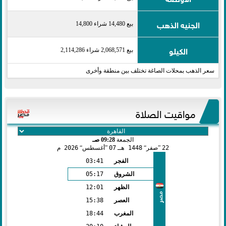
الجنيه الذهب
بيع 14,480 شراء 14,800
الكيلو
بيع 2,068,571 شراء 2,114,286
سعر الذهب بمحلات الصاغة تختلف بين منطقة وأخرى
مواقيت الصلاة
الجمعة
09:28 صـ
22
صفر
1448 هـ
07
أغسطس
2026 م
الفجر
03:41
الشروق
05:17
الظهر
12:01
مصر
العصر
15:38
المغرب
18:44