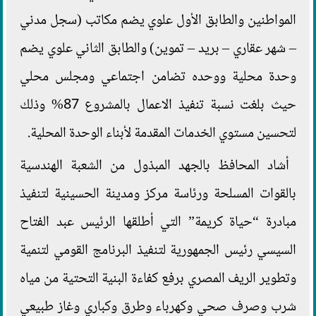
المواطنين والطابق الأول علوي يضم مكاتب (سجل مدني
– شهر عقاري – بريد – تموين) والطابق الثاني علوي يضم
وحدة محلية ووحده تضامن اجتماعي ومجلس محلي
حيث بلغت نسبة تنفيذ الاعمال بالمشروع 87% وذلك
لتحسين مستوي الخدمات المقدمة لأبناء الوحدة المحلية.
أشاد المحافظ بالجهد المبذول من الشعبة الهندسية
بالقوات المسلحة ورئاسة مركز ومدينة الحسينية لتنفيذ
مبادرة “حياة كريمة” التي أطلقها الرئيس عبد الفتاح
السيسي رئيس الجمهورية لتنفيذ البرنامج القومي لتنمية
وتطوير الريف المصري برفع كفاءة البنية التحتية من مياه
شرب وصرف صحي وكهرباء وطرق وكباري وغاز طبيعي