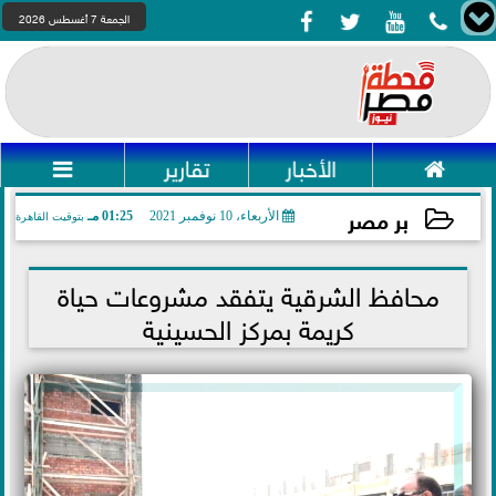




الجمعة 7 أغسطس 2026

الأخبار
تقارير

بر مصر
الأربعاء، 10 نوفمبر 2021
01:25 مـ
بتوقيت القاهرة
2021-11-10 13:25:21
محافظ الشرقية يتفقد مشروعات حياة
كريمة بمركز الحسينية