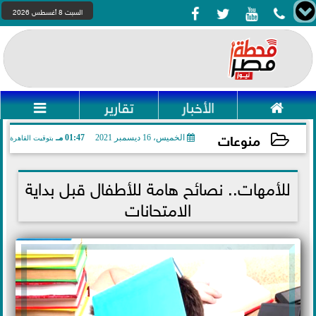




السبت 8 أغسطس 2026

الأخبار
تقارير

منوعات
الخميس، 16 ديسمبر 2021
01:47 مـ
بتوقيت القاهرة
2021-12-16 13:47:14
للأمهات.. نصائح هامة للأطفال قبل بداية
الامتحانات