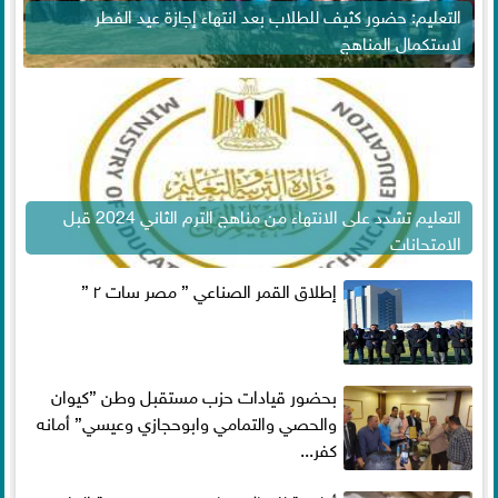
التعليم: حضور كثيف للطلاب بعد انتهاء إجازة عيد الفطر
لاستكمال المناهج
التعليم تشدد على الانتهاء من مناهج الترم الثاني 2024 قبل
الامتحانات
إطلاق القمر الصناعي ” مصر سات ٢ ”
بحضور قيادات حزب مستقبل وطن ”كيوان
والحصي والتمامي وابوحجازي وعيسي” أمانه
كفر...