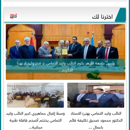
اخترنا لك
رئيس جامعة الأزهر يكرم النائب وليد التمامي .. فخر واعتزاز بهذا
التكريم...
النائب وليد التمامي يهنئ الاستاذ
وسط إقبال جماهيري كبير النائب وليد
الدكتور محمود صديق تكليفة قائم
التمامي يختتم أضخم قافلة طبية
باعمال ...
مجانية...