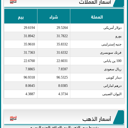
أسعار العملات
العملة
شراء
بيع
دولار أمريكى​
29.5264
29.6194
يورو​
31.7822
31.8942
جنيه إسترلينى​
35.8332
35.9610
فرنك سويسرى​
31.6332
31.7363
100 ين يابانى​
22.6031
22.6760
ريال سعودى​
7.8597
7.8865
دينار كويتى​
96.5325
96.9318
درهم اماراتى​
8.0385
8.0645
اليوان الصينى​
4.3734
4.3887
أسعار الذهب
متوسط سعر الذهب اليوم بالصاغة بالجنيه المصري