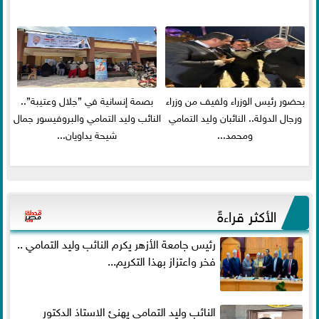
بحضور رئيس الوزراء ولفيف من وزراء
بصمة إنسانية في ”جلال وعتيبة”..
ورجال الدولة.. النائبان وليد التمامي
النائب وليد التمامي والبروفيسور جمال
ومحمد...
شيحة يداويان...
الأكثر قراءةً
رئيس جامعة الأزهر يكرم النائب وليد التمامي ..
فخر واعتزاز بهذا التكريم...
النائب وليد التمامي يهنئ الاستاذ الدكتور