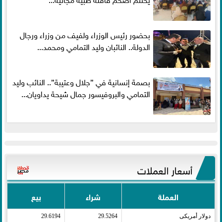
بحضور رئيس الوزراء ولفيف من وزراء ورجال
الدولة.. النائبان وليد التمامي ومحمد...
بصمة إنسانية في ”جلال وعتيبة”.. النائب وليد
التمامي والبروفيسور جمال شيحة يداويان...
أسعار العملات
العملة
شراء
بيع
دولار أمريكى​
29.5264
29.6194