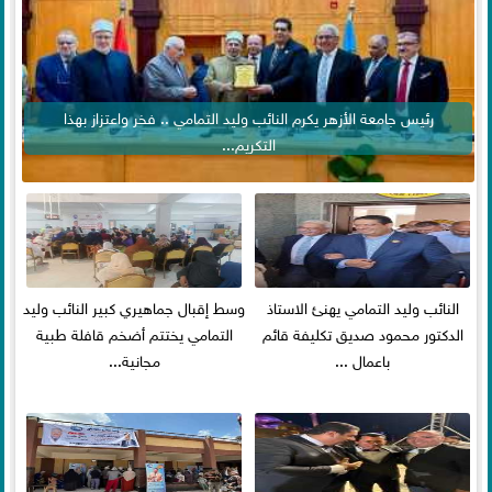
رئيس جامعة الأزهر يكرم النائب وليد التمامي .. فخر واعتزاز بهذا
التكريم...
النائب وليد التمامي يهنئ الاستاذ
وسط إقبال جماهيري كبير النائب وليد
الدكتور محمود صديق تكليفة قائم
التمامي يختتم أضخم قافلة طبية
باعمال ...
مجانية...