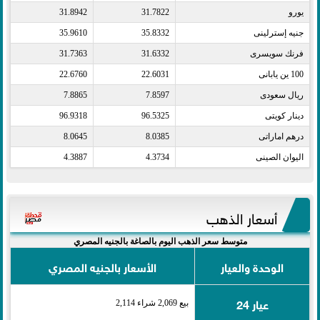
يورو​
31.7822
31.8942
جنيه إسترلينى​
35.8332
35.9610
فرنك سويسرى​
31.6332
31.7363
100 ين يابانى​
22.6031
22.6760
ريال سعودى​
7.8597
7.8865
دينار كويتى​
96.5325
96.9318
درهم اماراتى​
8.0385
8.0645
اليوان الصينى​
4.3734
4.3887
أسعار الذهب
متوسط سعر الذهب اليوم بالصاغة بالجنيه المصري
الوحدة والعيار
الأسعار بالجنيه المصري
عيار 24
بيع 2,069 شراء 2,114