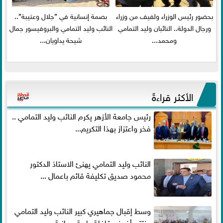
بحضور رئيس الوزراء ولفيف من وزراء
بصمة إنسانية في ”جلال وعتيبة”..
ورجال الدولة.. النائبان وليد التمامي
النائب وليد التمامي والبروفيسور جمال
ومحمد...
شيحة يداويان...
الأكثر قراءةً
رئيس جامعة الأزهر يكرم النائب وليد التمامي ..
فخر واعتزاز بهذا التكريم...
النائب وليد التمامي يهنئ الاستاذ الدكتور
محمود صديق تكليفة قائم باعمال ...
وسط إقبال جماهيري كبير النائب وليد التمامي
يختتم أضخم قافلة طبية مجانية...