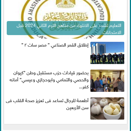
التعليم تشدد على الانتهاء من مناهج الترم الثاني 2024 قبل
الامتحانات
إطلاق القمر الصناعي ” مصر سات ٢ ”
بحضور قيادات حزب مستقبل وطن ”كيوان
والحصي والتمامي وابوحجازي وعيسي” أمانه
كفر...
أطعمة للرجال تساعد فى تعزيز صحة القلب فى
سن الأربعين