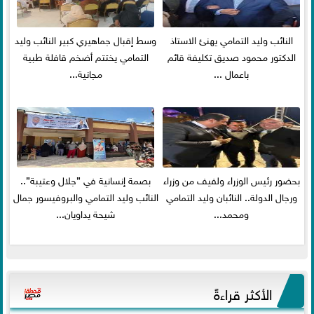
النائب وليد التمامي يهنئ الاستاذ
وسط إقبال جماهيري كبير النائب وليد
الدكتور محمود صديق تكليفة قائم
التمامي يختتم أضخم قافلة طبية
باعمال ...
مجانية...
بحضور رئيس الوزراء ولفيف من وزراء
بصمة إنسانية في ”جلال وعتيبة”..
ورجال الدولة.. النائبان وليد التمامي
النائب وليد التمامي والبروفيسور جمال
ومحمد...
شيحة يداويان...
الأكثر قراءةً