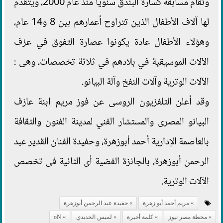
وتقام مسابقة كسارة البندق سنويا منذ عام 2000، ويتقدم
لها آلاف الأطفال الذين تتراوح أعمارهم بين 8 و14 عام،
وهؤلاء الأطفال عادة يكونوا عصارة التفوق في عزف
الآلات الموسيقية في بلادهم في ثلاثة تخصصات، وهى :
الآلات الوترية وآلات النفخ وآلة البيانو.
وقد أعلن التلفزيون الروسى عن فوز مريم ابنة عازف
البيانو المصرى والمستشار الفني لمدينة الفنون والثقافة
بالعاصمة الإدارية أحمد أبوزهرة، وحفيدة الفنان القدير عبد
الرحمن أبوزهرة، بالجائزة الفضية أى الثانية فى تخصص
الآلات الوترية.
مريم أحمد أبو زهرة
حفيدة عبد الرحمن أبوزهرة
محطة مصر نيوز
كلمة أخيرة
لميس الحديدي
oN