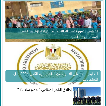
التعليم: حضور كثيف للطلاب بعد انتهاء إجازة عيد الفطر
لاستكمال المناهج
التعليم تشدد على الانتهاء من مناهج الترم الثاني 2024 قبل
الامتحانات
إطلاق القمر الصناعي ” مصر سات ٢ ”