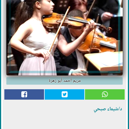
مريم أحمد أبو زهرة
د/شيماء صبحي