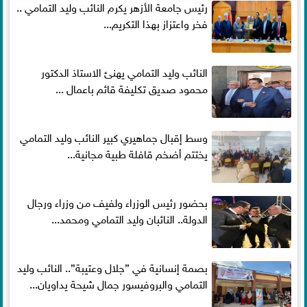
رئيس جامعة الأزهر يكرم النائب وليد التمامي ..
فخر واعتزاز بهذا التكريم...
النائب وليد التمامي يهنئ الاستاذ الدكتور
محمود صديق تكليفة قائم باعمال ...
وسط إقبال جماهيري كبير النائب وليد التمامي
يختتم أضخم قافلة طبية مجانية...
بحضور رئيس الوزراء ولفيف من وزراء ورجال
الدولة.. النائبان وليد التمامي ومحمد...
بصمة إنسانية في ”جلال وعتيبة”.. النائب وليد
التمامي والبروفيسور جمال شيحة يداويان...