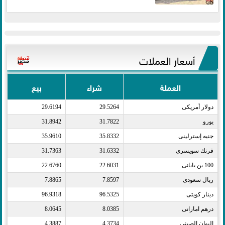
أسعار العملات
العملة
شراء
بيع
دولار أمريكى​
29.5264
29.6194
يورو​
31.7822
31.8942
جنيه إسترلينى​
35.8332
35.9610
فرنك سويسرى​
31.6332
31.7363
100 ين يابانى​
22.6031
22.6760
ريال سعودى​
7.8597
7.8865
دينار كويتى​
96.5325
96.9318
درهم اماراتى​
8.0385
8.0645
اليوان الصينى​
4.3734
4.3887