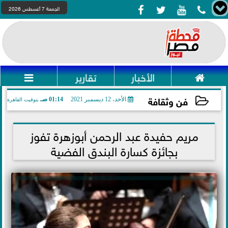




الجمعة 7 أغسطس 2026

الأخبار
تقارير

فن وثقافة
الأحد، 12 ديسمبر 2021
01:14 صـ
بتوقيت القاهرة
2021-12-12 01:14:36
مريم حفيدة عبد الرحمن أبوزهرة تفوز
بجائزة كسارة البندق الفضية