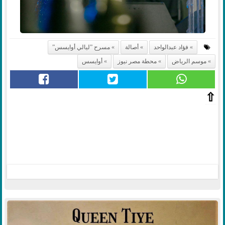
فؤاد عبدالواحد
أصالة
مسرح ”ليالي أوايسس”
موسم الرياض
محطة مصر نيوز
أوايسس
⇧