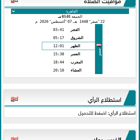
الجمعة
03:01 مـ
22
صفر
1448 هـ
07
أغسطس
2026 م
الفجر
03:41
الشروق
05:17
الظهر
12:01
مصر
العصر
15:38
المغرب
18:44
العشاء
20:10
استطلاع الرأي
استطلاع الرأي: اضغط للتحميل
الفيس بوك