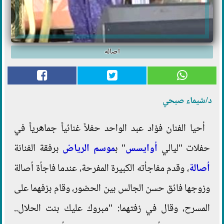
اصاله
د/شيماء صبحي
أحيا الفنان فؤاد عبد الواحد حفلاً غنائياً جماهرياً في
حفلات "ليالي
أوايسس
" ب
موسم الرياض
برفقة الفنانة
أصالة
، وقدم مفاجأته الكبيرة المفرحة، عندما فاجأة أصالة
وزوجها فائق حسن الجالس بين الحضور، وقام بزفهما على
المسرح، وقال في زفتهما: "مبروك عليك بنت الحلال..