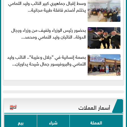
وسط إقبال جماهيري كبير النائب وليد التمامي
يختتم أضخم قافلة طبية مجانية...
بحضور رئيس الوزراء ولفيف من وزراء ورجال
الدولة.. النائبان وليد التمامي ومحمد...
بصمة إنسانية في ”جلال وعتيبة”.. النائب وليد
التمامي والبروفيسور جمال شيحة يداويان...
أسعار العملات
العملة
شراء
بيع