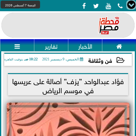




الجمعة 7 أغسطس 2026

الأخبار
تقارير

فن وثقافة
الخميس، 9 ديسمبر 2021
10:22 صـ
بتوقيت القاهرة
2021-12-09 10:22:53
فؤاد عبدالواحد ”يزف” أصالة على عريسها
في موسم الرياض