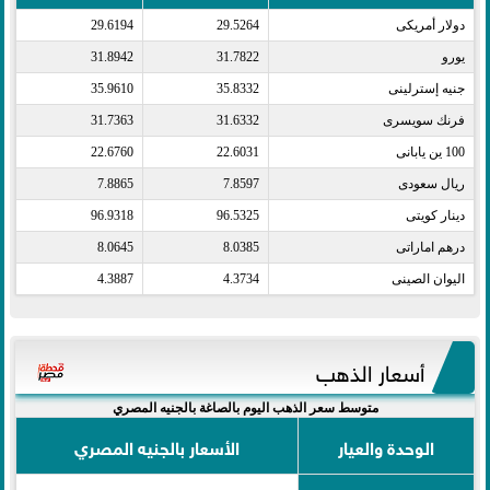
دولار أمريكى​
29.5264
29.6194
يورو​
31.7822
31.8942
جنيه إسترلينى​
35.8332
35.9610
فرنك سويسرى​
31.6332
31.7363
100 ين يابانى​
22.6031
22.6760
ريال سعودى​
7.8597
7.8865
دينار كويتى​
96.5325
96.9318
درهم اماراتى​
8.0385
8.0645
اليوان الصينى​
4.3734
4.3887
أسعار الذهب
متوسط سعر الذهب اليوم بالصاغة بالجنيه المصري
الوحدة والعيار
الأسعار بالجنيه المصري