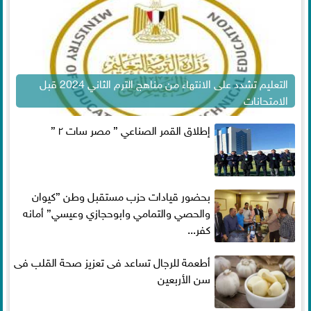
التعليم تشدد على الانتهاء من مناهج الترم الثاني 2024 قبل
الامتحانات
إطلاق القمر الصناعي ” مصر سات ٢ ”
بحضور قيادات حزب مستقبل وطن ”كيوان
والحصي والتمامي وابوحجازي وعيسي” أمانه
كفر...
أطعمة للرجال تساعد فى تعزيز صحة القلب فى
سن الأربعين