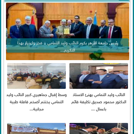
رئيس جامعة الأزهر يكرم النائب وليد التمامي .. فخر واعتزاز بهذا
التكريم...
النائب وليد التمامي يهنئ الاستاذ
وسط إقبال جماهيري كبير النائب وليد
الدكتور محمود صديق تكليفة قائم
التمامي يختتم أضخم قافلة طبية
باعمال ...
مجانية...