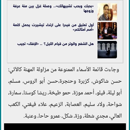
«بحبك وبحب تشبيهاتك».. وصلة غزل بين منة عرفة
وزوجها
أول تعليق من فيدرا على ارتداء تيشيرت يحمل كلمة
«أمم أمثالكم»
هل الشفع والوتر من قيام الليل؟ .. «الإفتاء» تجيب
وجاءت قائمة الأسماء الممنوعة من مزاولة المهنة كالآتي:
حسن شاكوش، كزبرة وحنجرة،حسن أبو الروس، مسلم،
أبو ليلة، فيلو، أحمد موزة، حمو طيخة، ريشا كوستا، سمارة،
شواحة، ولاد سليم، العصابة، الزعيم، علاء فيفتي، الكعب
العالي، مجدي شطة، وزة، شكل، عمرو حاحا، وعنبة.