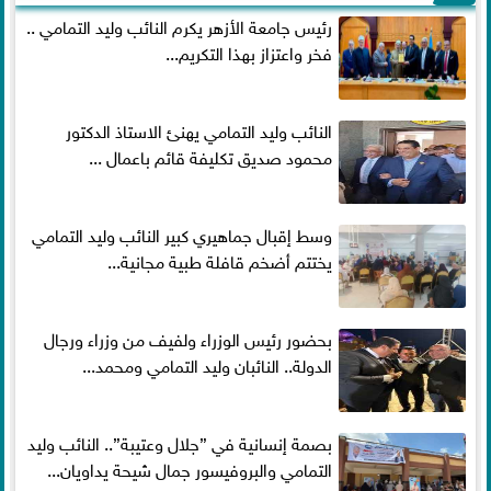
رئيس جامعة الأزهر يكرم النائب وليد التمامي ..
فخر واعتزاز بهذا التكريم...
النائب وليد التمامي يهنئ الاستاذ الدكتور
محمود صديق تكليفة قائم باعمال ...
وسط إقبال جماهيري كبير النائب وليد التمامي
يختتم أضخم قافلة طبية مجانية...
بحضور رئيس الوزراء ولفيف من وزراء ورجال
الدولة.. النائبان وليد التمامي ومحمد...
بصمة إنسانية في ”جلال وعتيبة”.. النائب وليد
التمامي والبروفيسور جمال شيحة يداويان...