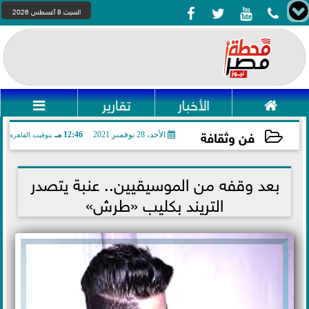




السبت 8 أغسطس 2026

الأخبار
تقارير

فن وثقافة
الأحد، 28 نوفمبر 2021
12:46 مـ
بتوقيت القاهرة
2021-11-28 12:46:54
بعد وقفه من الموسيقيين.. عنبة يتصدر
التريند بكليب «طرش»