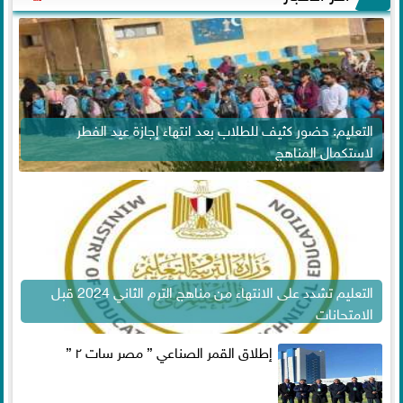
التعليم: حضور كثيف للطلاب بعد انتهاء إجازة عيد الفطر
لاستكمال المناهج
التعليم تشدد على الانتهاء من مناهج الترم الثاني 2024 قبل
الامتحانات
إطلاق القمر الصناعي ” مصر سات ٢ ”