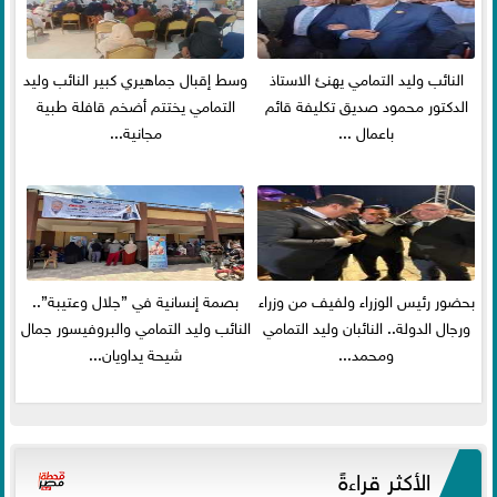
النائب وليد التمامي يهنئ الاستاذ
وسط إقبال جماهيري كبير النائب وليد
الدكتور محمود صديق تكليفة قائم
التمامي يختتم أضخم قافلة طبية
باعمال ...
مجانية...
بحضور رئيس الوزراء ولفيف من وزراء
بصمة إنسانية في ”جلال وعتيبة”..
ورجال الدولة.. النائبان وليد التمامي
النائب وليد التمامي والبروفيسور جمال
ومحمد...
شيحة يداويان...
الأكثر قراءةً