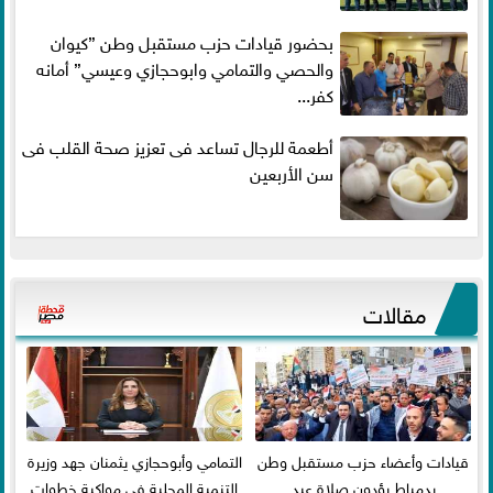
بحضور قيادات حزب مستقبل وطن ”كيوان
والحصي والتمامي وابوحجازي وعيسي” أمانه
كفر...
أطعمة للرجال تساعد فى تعزيز صحة القلب فى
سن الأربعين
مقالات
قيادات وأعضاء حزب مستقبل وطن
التمامي وأبوحجازي يثمنان جهد وزيرة
بدمياط يؤدون صلاة عيد
التنمية المحلية في مواكبة خطوات