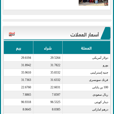
أسعار العملات
العملة
شراء
بيع
دولار أمريكى​
29.5264
29.6194
يورو​
31.7822
31.8942
جنيه إسترلينى​
35.8332
35.9610
فرنك سويسرى​
31.6332
31.7363
100 ين يابانى​
22.6031
22.6760
ريال سعودى​
7.8597
7.8865
دينار كويتى​
96.5325
96.9318
درهم اماراتى​
8.0385
8.0645