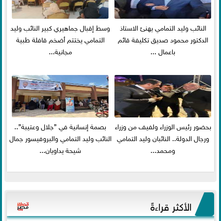
النائب وليد التمامي يهنئ الاستاذ
وسط إقبال جماهيري كبير النائب وليد
الدكتور محمود صديق تكليفة قائم
التمامي يختتم أضخم قافلة طبية
باعمال ...
مجانية...
بحضور رئيس الوزراء ولفيف من وزراء
بصمة إنسانية في ”جلال وعتيبة”..
ورجال الدولة.. النائبان وليد التمامي
النائب وليد التمامي والبروفيسور جمال
ومحمد...
شيحة يداويان...
الأكثر قراءةً