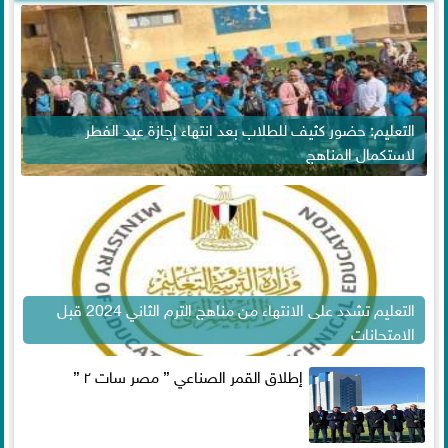
التعليم: حضور كثيف للطلاب بعد انتهاء إجازة عيد الفطر
لاستكمال المناهج
التعليم تشدد على الانتهاء من مناهج الترم الثاني 2024 قبل
الامتحانات
إطلاق القمر الصناعي ” مصر سات ٢ ”