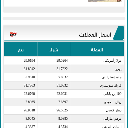
أسعار العملات
العملة
شراء
بيع
دولار أمريكى​
29.5264
29.6194
يورو​
31.7822
31.8942
جنيه إسترلينى​
35.8332
35.9610
فرنك سويسرى​
31.6332
31.7363
100 ين يابانى​
22.6031
22.6760
ريال سعودى​
7.8597
7.8865
دينار كويتى​
96.5325
96.9318
درهم اماراتى​
8.0385
8.0645
اليوان الصينى​
4.3734
4.3887