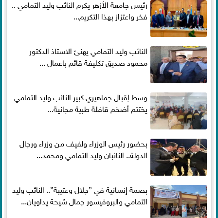
رئيس جامعة الأزهر يكرم النائب وليد التمامي ..
فخر واعتزاز بهذا التكريم...
النائب وليد التمامي يهنئ الاستاذ الدكتور
محمود صديق تكليفة قائم باعمال ...
وسط إقبال جماهيري كبير النائب وليد التمامي
يختتم أضخم قافلة طبية مجانية...
بحضور رئيس الوزراء ولفيف من وزراء ورجال
الدولة.. النائبان وليد التمامي ومحمد...
بصمة إنسانية في ”جلال وعتيبة”.. النائب وليد
التمامي والبروفيسور جمال شيحة يداويان...