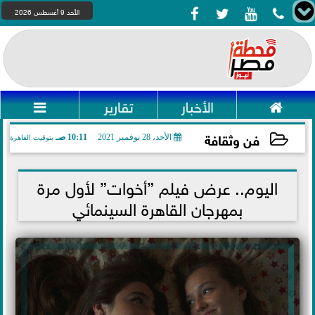




الأحد 9 أغسطس 2026

الأخبار
تقارير

فن وثقافة
الأحد، 28 نوفمبر 2021
10:11 صـ
بتوقيت القاهرة
2021-11-28 10:11:53
اليوم.. عرض فيلم ”أخوات” لأول مرة
بمهرجان القاهرة السينمائي