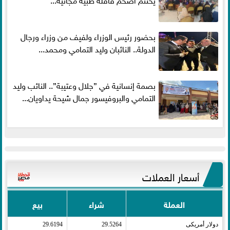
بحضور رئيس الوزراء ولفيف من وزراء ورجال
الدولة.. النائبان وليد التمامي ومحمد...
بصمة إنسانية في ”جلال وعتيبة”.. النائب وليد
التمامي والبروفيسور جمال شيحة يداويان...
أسعار العملات
العملة
شراء
بيع
دولار أمريكى​
29.5264
29.6194