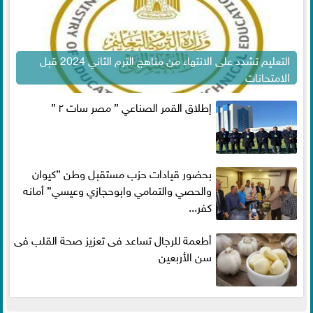
التعليم تشدد على الانتهاء من مناهج الترم الثاني 2024 قبل
الامتحانات
إطلاق القمر الصناعي ” مصر سات ٢ ”
بحضور قيادات حزب مستقبل وطن ”كيوان
والحصي والتمامي وابوحجازي وعيسي” أمانه
كفر...
أطعمة للرجال تساعد فى تعزيز صحة القلب فى
سن الأربعين