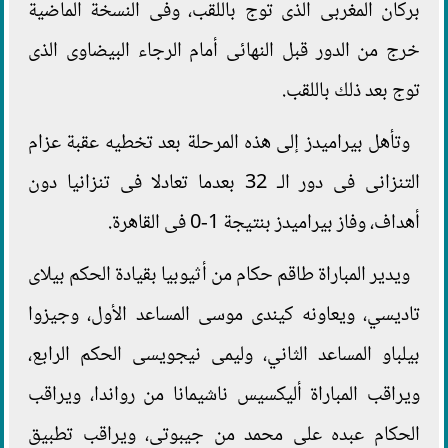
بركان المغربى الذى توج باللقب، وفى النسخة الماضية
خرج من الدور قبل النهائى أمام الرجاء البيضاوى الذى
توج بعد ذلك باللقب.
وتأهل بيراميدز إلى هذه المرحلة بعد تخطيه عقبة عزام
التنزانى فى دور الـ 32 بعدما تعادلا فى تنزانيا دون
أهداف، وفاز بيراميدز بنتيجة 1-0 فى القاهرة.
ويدير المباراة طاقم حكام من أثيوبيا بقيادة الحكم بيلاى
تاديسي، ويعاونه كيندى موسى المساعد الأول، وجيزوا
بيلباو المساعد الثاني، وليمى نيجويسى الحكم الرابع،
ويراقب المباراة أليكسيس ناشيمانا من رواندا، ويراقب
الحكام عبده على محمد من جيبوتى، ويراقب تطبيق