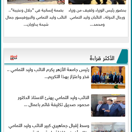
بحضور رئيس الوزراء ولفيف من وزراء
بصمة إنسانية في ”جلال وعتيبة”..
ورجال الدولة.. النائبان وليد التمامي
النائب وليد التمامي والبروفيسور جمال
ومحمد...
شيحة يداويان...
الأكثر قراءةً
رئيس جامعة الأزهر يكرم النائب وليد التمامي ..
فخر واعتزاز بهذا التكريم...
النائب وليد التمامي يهنئ الاستاذ الدكتور
محمود صديق تكليفة قائم باعمال ...
وسط إقبال جماهيري كبير النائب وليد التمامي
يختتم أضخم قافلة طبية مجانية...