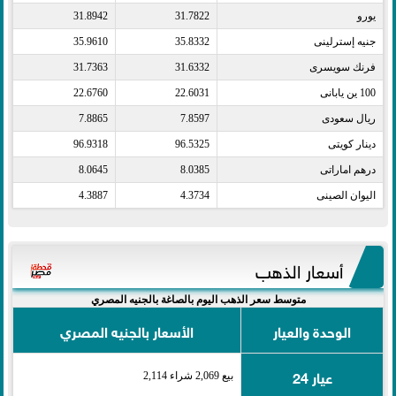
يورو​
31.7822
31.8942
جنيه إسترلينى​
35.8332
35.9610
فرنك سويسرى​
31.6332
31.7363
100 ين يابانى​
22.6031
22.6760
ريال سعودى​
7.8597
7.8865
دينار كويتى​
96.5325
96.9318
درهم اماراتى​
8.0385
8.0645
اليوان الصينى​
4.3734
4.3887
أسعار الذهب
متوسط سعر الذهب اليوم بالصاغة بالجنيه المصري
الوحدة والعيار
الأسعار بالجنيه المصري
عيار 24
بيع 2,069 شراء 2,114