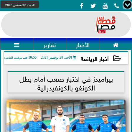




السبت 8 أغسطس 2026

الأخبار
تقارير

أخبار الرياضة
الأحد، 28 نوفمبر 2021
10:56 صـ
بتوقيت القاهرة
2021-11-28 10:56:40
بيراميدز في اختبار صعب أمام بطل
الكونغو بالكونفيدرالية