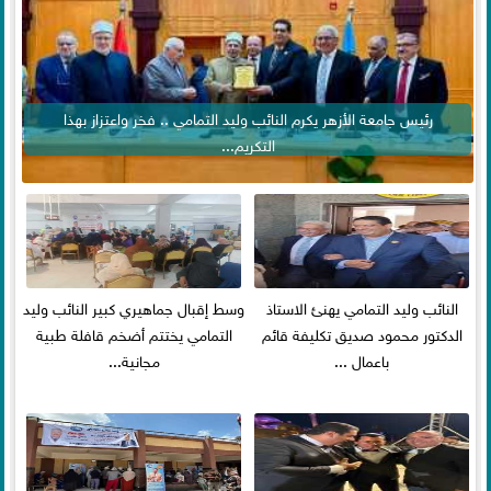
رئيس جامعة الأزهر يكرم النائب وليد التمامي .. فخر واعتزاز بهذا
التكريم...
النائب وليد التمامي يهنئ الاستاذ
وسط إقبال جماهيري كبير النائب وليد
الدكتور محمود صديق تكليفة قائم
التمامي يختتم أضخم قافلة طبية
باعمال ...
مجانية...