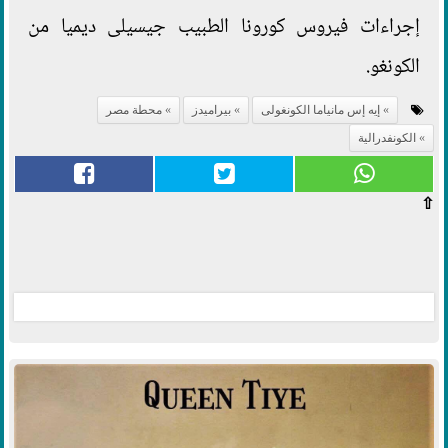
إجراءات فيروس كورونا الطبيب جيسيلى ديميا من
الكونغو.
إيه إس مانياما الكونغولى
بيراميدز
محطة مصر
الكونفدرالية
⇧