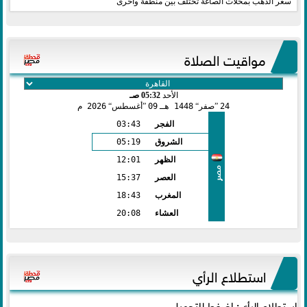
سعر الذهب بمحلات الصاغة تختلف بين منطقة وأخرى
مواقيت الصلاة
الأحد
05:32 صـ
24
صفر
1448 هـ
09
أغسطس
2026 م
الفجر
03:43
الشروق
05:19
الظهر
12:01
مصر
العصر
15:37
المغرب
18:43
العشاء
20:08
استطلاع الرأي
استطلاع الرأي: اضغط للتحميل