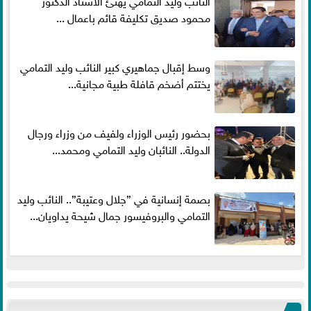
النائب وليد التمامي يهنئ الاستاذ الدكتور
محمود صديق تكليفة قائم باعمال ...
وسط إقبال جماهيري كبير النائب وليد التمامي
يختتم أضخم قافلة طبية مجانية...
بحضور رئيس الوزراء ولفيف من وزراء ورجال
الدولة.. النائبان وليد التمامي ومحمد...
بصمة إنسانية في ”جلال وعتيبة”.. النائب وليد
التمامي والبروفيسور جمال شيحة يداويان...