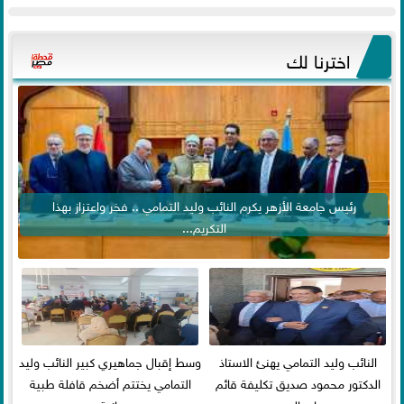
اخترنا لك
رئيس جامعة الأزهر يكرم النائب وليد التمامي .. فخر واعتزاز بهذا
التكريم...
النائب وليد التمامي يهنئ الاستاذ
وسط إقبال جماهيري كبير النائب وليد
الدكتور محمود صديق تكليفة قائم
التمامي يختتم أضخم قافلة طبية
باعمال ...
مجانية...