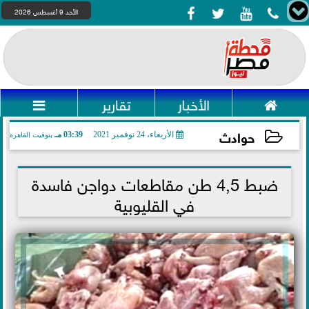




الأحد 9 أغسطس 2026

الأخبار
تقارير

حوادث
الأربعاء، 24 نوفمبر 2021
03:39 مـ
بتوقيت القاهرة
2021-11-24 15:39:54
ضبط 4,5 طن مقاطعات دواجن فاسدة
في القليوبية