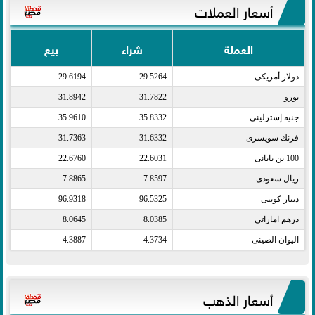
أسعار العملات
العملة
شراء
بيع
دولار أمريكى​
29.5264
29.6194
يورو​
31.7822
31.8942
جنيه إسترلينى​
35.8332
35.9610
فرنك سويسرى​
31.6332
31.7363
100 ين يابانى​
22.6031
22.6760
ريال سعودى​
7.8597
7.8865
دينار كويتى​
96.5325
96.9318
درهم اماراتى​
8.0385
8.0645
اليوان الصينى​
4.3734
4.3887
أسعار الذهب