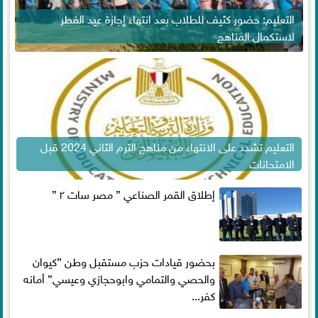
التعليم: حضور كثيف للطلاب بعد انتهاء إجازة عيد الفطر
لاستكمال المناهج
التعليم تشدد على الانتهاء من مناهج الترم الثاني 2024 قبل
الامتحانات
إطلاق القمر الصناعي ” مصر سات ٢ ”
بحضور قيادات حزب مستقبل وطن ”كيوان
والحصي والتمامي وابوحجازي وعيسي” أمانه
كفر...