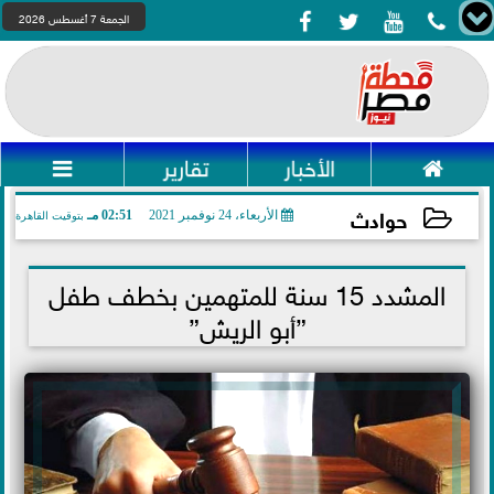




الجمعة 7 أغسطس 2026

الأخبار
تقارير

حوادث
الأربعاء، 24 نوفمبر 2021
02:51 مـ
بتوقيت القاهرة
2021-11-24 14:51:30
المشدد 15 سنة للمتهمين بخطف طفل
”أبو الريش”