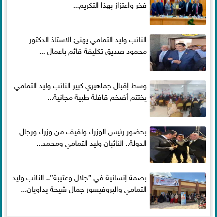
فخر واعتزاز بهذا التكريم...
النائب وليد التمامي يهنئ الاستاذ الدكتور
محمود صديق تكليفة قائم باعمال ...
وسط إقبال جماهيري كبير النائب وليد التمامي
يختتم أضخم قافلة طبية مجانية...
بحضور رئيس الوزراء ولفيف من وزراء ورجال
الدولة.. النائبان وليد التمامي ومحمد...
بصمة إنسانية في ”جلال وعتيبة”.. النائب وليد
التمامي والبروفيسور جمال شيحة يداويان...