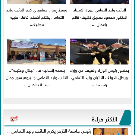
النائب وليد التمامي يهنئ الاستاذ
وسط إقبال جماهيري كبير النائب وليد
الدكتور محمود صديق تكليفة قائم
التمامي يختتم أضخم قافلة طبية
باعمال ...
مجانية...
بحضور رئيس الوزراء ولفيف من وزراء
بصمة إنسانية في ”جلال وعتيبة”..
ورجال الدولة.. النائبان وليد التمامي
النائب وليد التمامي والبروفيسور جمال
ومحمد...
شيحة يداويان...
الأكثر قراءةً
رئيس جامعة الأزهر يكرم النائب وليد التمامي ..