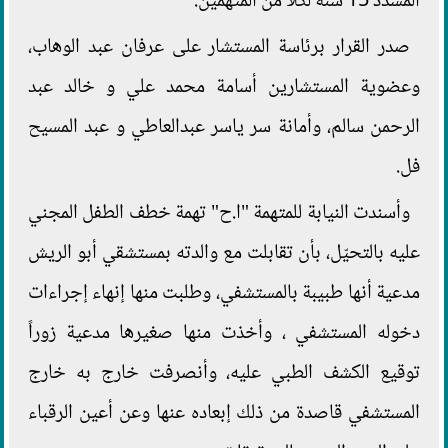
المشدد 15 سنة لكلا من المتهمين.
صدر القرار برئاسة المستشار على عرفان عبد الوهاب،
وعضوية المستشارين أسامة محمد علي و خالد عبد
الرحمن سالم، وأمانة سر ياسر عبدالعاطي و عبد المسيح
فل.
وأسندت النيابة للمتهمة "ا.ح" تهمة خطف الطفل المجني
عليه بالتحيّل، بأن تقابلت مع والدته بمستشقي أبو الريش
مدعية أنها طبيبة بالمستشفي، وطلبت منها إنهاء إجراءات
دخوله المستشفي ، وأخذت منها صغيرها مدعية زوراً
توقيع الكشف الطبي عليه، وأنصرفت خارج به خارج
المستشفي قاصدة من ذلك إبعاده عنها وعن أعين الرقباء