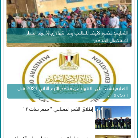
التعليم: حضور كثيف للطلاب بعد انتهاء إجازة عيد الفطر
لاستكمال المناهج
التعليم تشدد على الانتهاء من مناهج الترم الثاني 2024 قبل
الامتحانات
إطلاق القمر الصناعي ” مصر سات ٢ ”
بحضور قيادات حزب مستقبل وطن ”كيوان