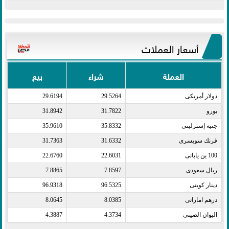
أسعار العملات
العملة
شراء
بيع
دولار أمريكى​
29.5264
29.6194
يورو​
31.7822
31.8942
جنيه إسترلينى​
35.8332
35.9610
فرنك سويسرى​
31.6332
31.7363
100 ين يابانى​
22.6031
22.6760
ريال سعودى​
7.8597
7.8865
دينار كويتى​
96.5325
96.9318
درهم اماراتى​
8.0385
8.0645
اليوان الصينى​
4.3734
4.3887