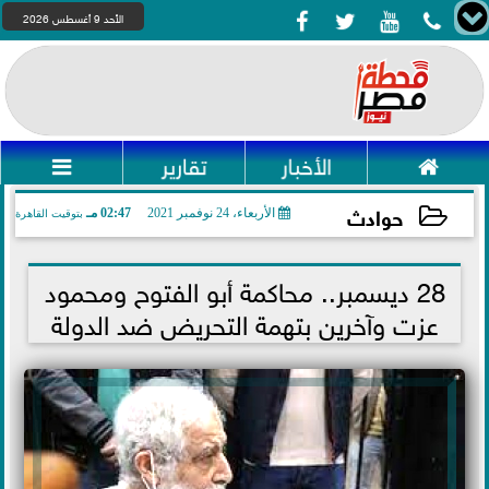




الأحد 9 أغسطس 2026

الأخبار
تقارير

حوادث
الأربعاء، 24 نوفمبر 2021
02:47 مـ
بتوقيت القاهرة
2021-11-24 14:47:38
28 ديسمبر.. محاكمة أبو الفتوح ومحمود
عزت وآخرين بتهمة التحريض ضد الدولة