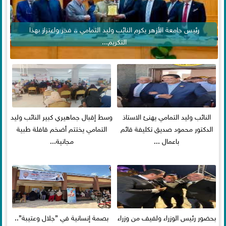
رئيس جامعة الأزهر يكرم النائب وليد التمامي .. فخر واعتزاز بهذا
التكريم...
النائب وليد التمامي يهنئ الاستاذ
وسط إقبال جماهيري كبير النائب وليد
الدكتور محمود صديق تكليفة قائم
التمامي يختتم أضخم قافلة طبية
باعمال ...
مجانية...
بحضور رئيس الوزراء ولفيف من وزراء
بصمة إنسانية في ”جلال وعتيبة”..