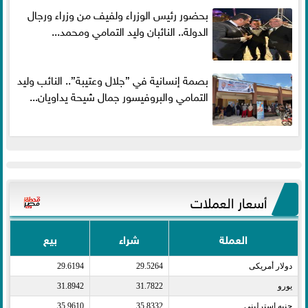
بحضور رئيس الوزراء ولفيف من وزراء ورجال
الدولة.. النائبان وليد التمامي ومحمد...
بصمة إنسانية في ”جلال وعتيبة”.. النائب وليد
التمامي والبروفيسور جمال شيحة يداويان...
أسعار العملات
العملة
شراء
بيع
دولار أمريكى​
29.5264
29.6194
يورو​
31.7822
31.8942
جنيه إسترلينى​
35.8332
35.9610