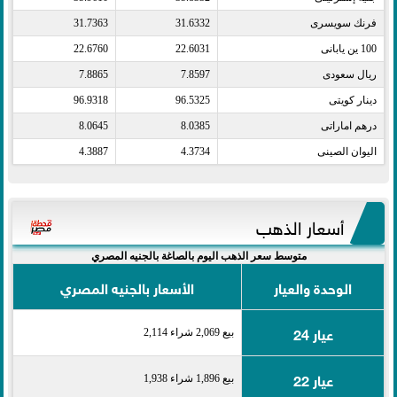
فرنك سويسرى​
31.6332
31.7363
100 ين يابانى​
22.6031
22.6760
ريال سعودى​
7.8597
7.8865
دينار كويتى​
96.5325
96.9318
درهم اماراتى​
8.0385
8.0645
اليوان الصينى​
4.3734
4.3887
أسعار الذهب
متوسط سعر الذهب اليوم بالصاغة بالجنيه المصري
الوحدة والعيار
الأسعار بالجنيه المصري
عيار 24
بيع 2,069 شراء 2,114
عيار 22
بيع 1,896 شراء 1,938