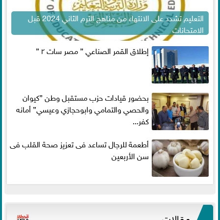
التعليم تشدد على الانتهاء من مناهج الترم الثاني 2024 قبل
الامتحانات
إطلاق القمر الصناعي ” مصر سات ٢ ”
بحضور قيادات حزب مستقبل وطن ”كيوان
والحصي والتمامي وابوحجازي وعيسي” أمانه
كفر...
أطعمة للرجال تساعد فى تعزيز صحة القلب فى
سن الأربعين
مقالات