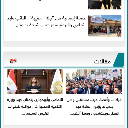
بصمة إنسانية في ”جلال وعتيبة”.. النائب وليد
التمامي والبروفيسور جمال شيحة يداويان...
مقالات
قيادات وأعضاء حزب مستقبل وطن
التمامي وأبوحجازي يثمنان جهد وزيرة
بدمياط يؤدون صلاة عيد
التنمية المحلية في مواكبة خطوات
الفطر..ويحتشدون وسط آلاف...
الرئيس السيسي...