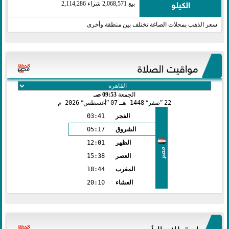
الكيلو
بيع 2,068,571 شراء 2,114,286
سعر الذهب بمحلات الصاغة تختلف بين منطقة وأخرى
مواقيت الصلاة
الجمعة
09:53 صـ
22
صفر
1448 هـ
07
أغسطس
2026 م
الفجر
03:41
الشروق
05:17
الظهر
12:01
مصر
العصر
15:38
المغرب
18:44
العشاء
20:10
استطلاع الرأي