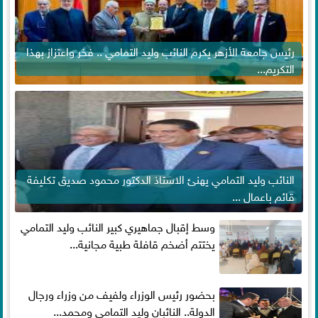
رئيس جامعة الأزهر يكرم النائب وليد التمامي .. فخر واعتزاز بهذا
التكريم...
النائب وليد التمامي يهنئ الاستاذ الدكتور محمود صديق تكليفة
قائم باعمال ...
وسط إقبال جماهيري كبير النائب وليد التمامي
يختتم أضخم قافلة طبية مجانية...
بحضور رئيس الوزراء ولفيف من وزراء ورجال
الدولة.. النائبان وليد التمامي ومحمد...