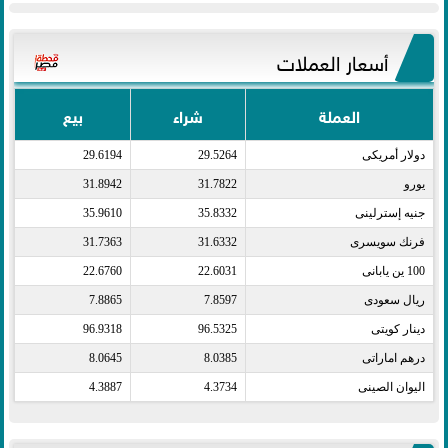
أسعار العملات
العملة
شراء
بيع
دولار أمريكى​
29.5264
29.6194
يورو​
31.7822
31.8942
جنيه إسترلينى​
35.8332
35.9610
فرنك سويسرى​
31.6332
31.7363
100 ين يابانى​
22.6031
22.6760
ريال سعودى​
7.8597
7.8865
دينار كويتى​
96.5325
96.9318
درهم اماراتى​
8.0385
8.0645
اليوان الصينى​
4.3734
4.3887