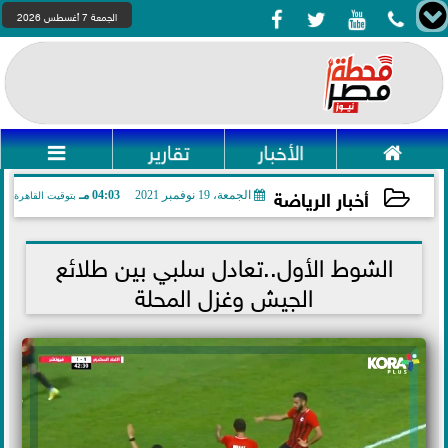




الجمعة 7 أغسطس 2026

الأخبار
تقارير

أخبار الرياضة
الجمعة، 19 نوفمبر 2021
04:03 مـ
بتوقيت القاهرة
2021-11-19 16:03:13
الشوط الأول..تعادل سلبي بين طلائع
الجيش وغزل المحلة