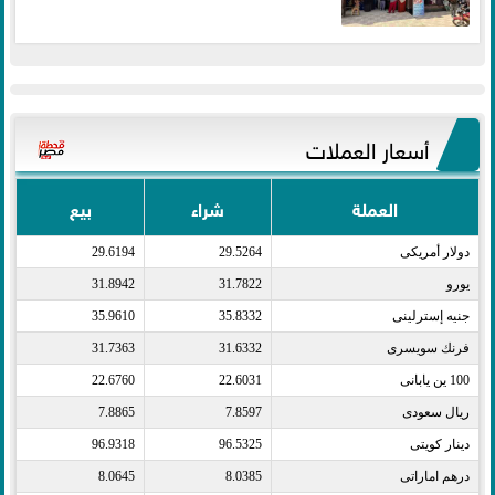
أسعار العملات
العملة
شراء
بيع
دولار أمريكى​
29.5264
29.6194
يورو​
31.7822
31.8942
جنيه إسترلينى​
35.8332
35.9610
فرنك سويسرى​
31.6332
31.7363
100 ين يابانى​
22.6031
22.6760
ريال سعودى​
7.8597
7.8865
دينار كويتى​
96.5325
96.9318
درهم اماراتى​
8.0385
8.0645