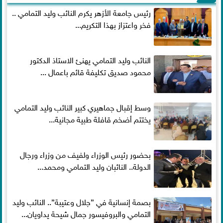
رئيس جامعة الأزهر يكرم النائب وليد التمامي ..
فخر واعتزاز بهذا التكريم...
النائب وليد التمامي يهنئ الاستاذ الدكتور
محمود صديق تكليفة قائم باعمال ...
وسط إقبال جماهيري كبير النائب وليد التمامي
يختتم أضخم قافلة طبية مجانية...
بحضور رئيس الوزراء ولفيف من وزراء ورجال
الدولة.. النائبان وليد التمامي ومحمد...
بصمة إنسانية في ”جلال وعتيبة”.. النائب وليد
التمامي والبروفيسور جمال شيحة يداويان...