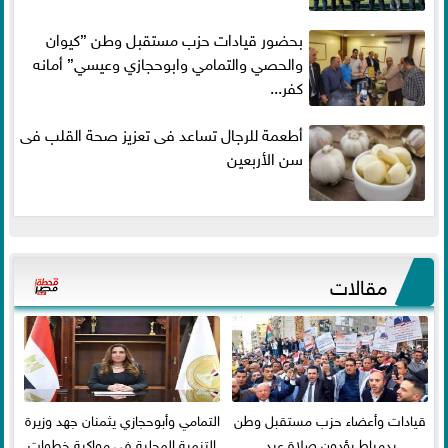
بحضور قيادات حزب مستقبل وطن ”كيوان
والحصي والتمامي وابوحجازي وعيسي” أمانه
كفر...
أطعمة للرجال تساعد فى تعزيز صحة القلب فى
سن الأربعين
مقالات
قيادات وأعضاء حزب مستقبل وطن
التمامي وأبوحجازي يثمنان جهد وزيرة
بدمياط يؤدون صلاة عيد
التنمية المحلية في مواكبة خطوات