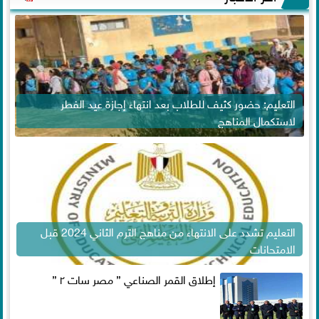
التعليم: حضور كثيف للطلاب بعد انتهاء إجازة عيد الفطر
لاستكمال المناهج
التعليم تشدد على الانتهاء من مناهج الترم الثاني 2024 قبل
الامتحانات
إطلاق القمر الصناعي ” مصر سات ٢ ”