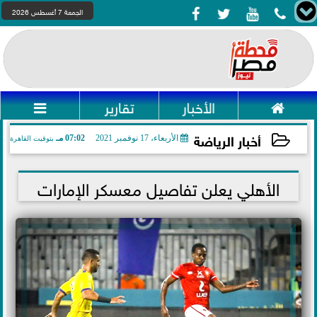




الجمعة 7 أغسطس 2026

الأخبار
تقارير

أخبار الرياضة
الأربعاء، 17 نوفمبر 2021
07:02 مـ
بتوقيت القاهرة
2021-11-17 19:02:10
الأهلي يعلن تفاصيل معسكر الإمارات