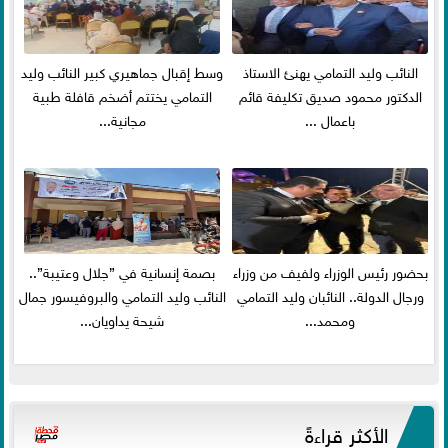
النائب وليد التمامي يهنئ الاستاذ
وسط إقبال جماهيري كبير النائب وليد
الدكتور محمود صديق تكليفة قائم
التمامي يختتم أضخم قافلة طبية
باعمال ...
مجانية...
بحضور رئيس الوزراء ولفيف من وزراء
بصمة إنسانية في ”جلال وعتيبة”..
ورجال الدولة.. النائبان وليد التمامي
النائب وليد التمامي والبروفيسور جمال
ومحمد...
شيحة يداويان...
الأكثر قراءةً