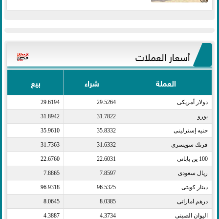
أسعار العملات
العملة
شراء
بيع
دولار أمريكى​
29.5264
29.6194
يورو​
31.7822
31.8942
جنيه إسترلينى​
35.8332
35.9610
فرنك سويسرى​
31.6332
31.7363
100 ين يابانى​
22.6031
22.6760
ريال سعودى​
7.8597
7.8865
دينار كويتى​
96.5325
96.9318
درهم اماراتى​
8.0385
8.0645
اليوان الصينى​
4.3734
4.3887