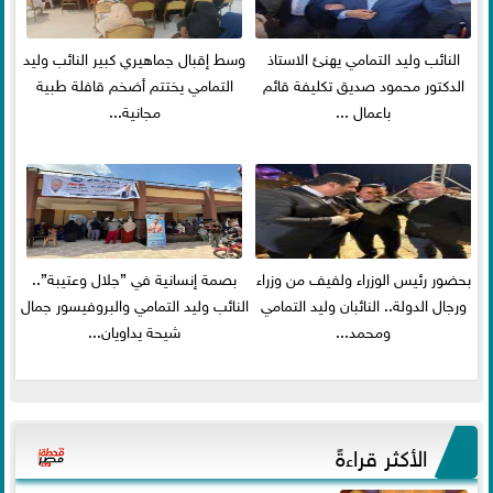
النائب وليد التمامي يهنئ الاستاذ
وسط إقبال جماهيري كبير النائب وليد
الدكتور محمود صديق تكليفة قائم
التمامي يختتم أضخم قافلة طبية
باعمال ...
مجانية...
بحضور رئيس الوزراء ولفيف من وزراء
بصمة إنسانية في ”جلال وعتيبة”..
ورجال الدولة.. النائبان وليد التمامي
النائب وليد التمامي والبروفيسور جمال
ومحمد...
شيحة يداويان...
الأكثر قراءةً