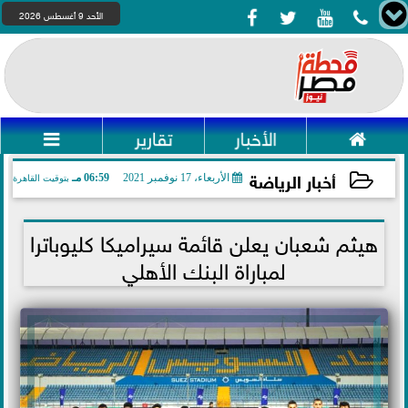




الأحد 9 أغسطس 2026

الأخبار
تقارير

أخبار الرياضة
الأربعاء، 17 نوفمبر 2021
06:59 مـ
بتوقيت القاهرة
2021-11-17 18:59:34
هيثم شعبان يعلن قائمة سيراميكا كليوباترا
لمباراة البنك الأهلي