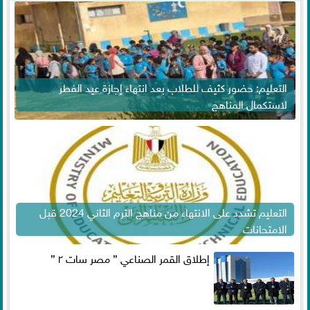
التعليم: حضور كثيف للطلاب بعد انتهاء إجازة عيد الفطر
لاستكمال المناهج
التعليم تشدد على الانتهاء من مناهج الترم الثاني 2024 قبل
الامتحانات
إطلاق القمر الصناعي ” مصر سات ٢ ”