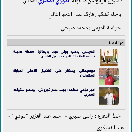
الأسبوع الرابع من مسابقة
الدوري المصري
الممتاز.
وجاء تشكيل فاركو على النحو التالي:
حراسة المرمى : محمد صبحي
اقرأ أيضاً
السيسي يرحب بولي عهد بريطانيا: محطة جديدة
داعمة للعلاقات التاريخية بين البلدين
موسيماني يستقر على تشكيل الأهلي لمباراة
المقاولون
أمير عزمي مجاهد: يجب دعم كيروش.. ومصر ستواجه
المغرب
خط الدفاع : رامي صبري - أحمد عبد العزيز "مودي" -
عبد الله بكرى.