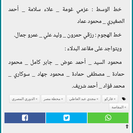
خط الوسط : عزمي غومة _ علاء سلامة _ أحمد
الصغيري _ محمود عماد
خط الهجوم : رزقي حمرون _ وليد علي _ عمرو جمال.
ويتواجد على مقاعد البدلاء :
محمود السيد _ أحمد عوض _ جابر كامل _ محمود
حمادة _ مصطفى حمادة _ محمود جهاد _ سوكاري _
محمد فؤاد _ أحمد شريف.
فاركو
مجدي عبد العاطي
محطة مصر
الدوري المصري
المقاصة
⇧