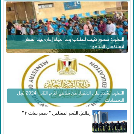
التعليم: حضور كثيف للطلاب بعد انتهاء إجازة عيد الفطر
لاستكمال المناهج
التعليم تشدد على الانتهاء من مناهج الترم الثاني 2024 قبل
الامتحانات
إطلاق القمر الصناعي ” مصر سات ٢ ”