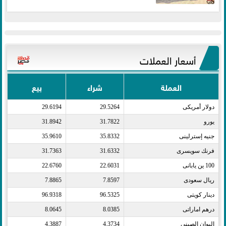
أسعار العملات
العملة
شراء
بيع
دولار أمريكى​
29.5264
29.6194
يورو​
31.7822
31.8942
جنيه إسترلينى​
35.8332
35.9610
فرنك سويسرى​
31.6332
31.7363
100 ين يابانى​
22.6031
22.6760
ريال سعودى​
7.8597
7.8865
دينار كويتى​
96.5325
96.9318
درهم اماراتى​
8.0385
8.0645
اليوان الصينى​
4.3734
4.3887