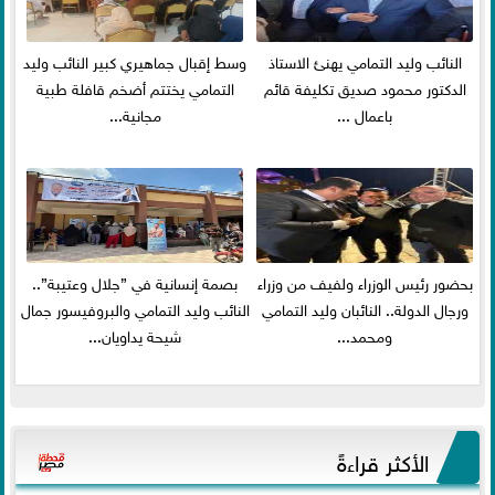
النائب وليد التمامي يهنئ الاستاذ
وسط إقبال جماهيري كبير النائب وليد
الدكتور محمود صديق تكليفة قائم
التمامي يختتم أضخم قافلة طبية
باعمال ...
مجانية...
بحضور رئيس الوزراء ولفيف من وزراء
بصمة إنسانية في ”جلال وعتيبة”..
ورجال الدولة.. النائبان وليد التمامي
النائب وليد التمامي والبروفيسور جمال
ومحمد...
شيحة يداويان...
الأكثر قراءةً