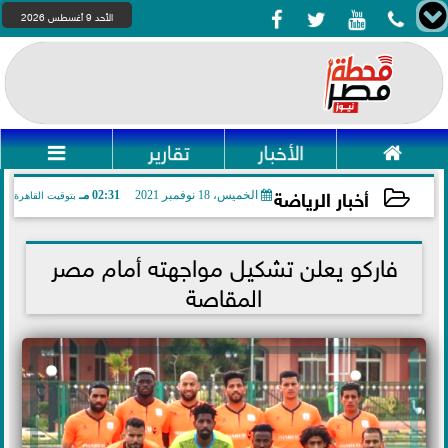




الأحد 9 أغسطس 2026

الأخبار
تقارير

أخبار الرياضة
الخميس، 18 نوفمبر 2021
02:31 مـ
بتوقيت القاهرة
2021-11-18 14:31:48
فاركو يعلن تشكيل مواجهته أمام مصر
المقاصة