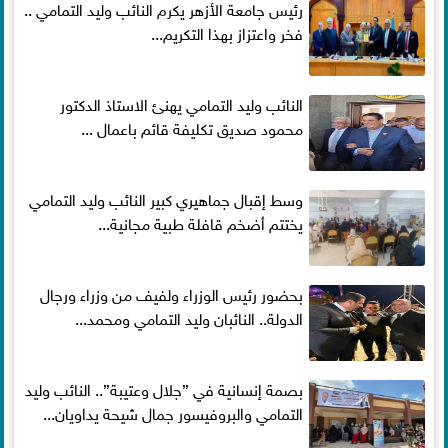
رئيس جامعة الأزهر يكرم النائب وليد التمامي ..
فخر واعتزاز بهذا التكريم...
النائب وليد التمامي يهنئ الاستاذ الدكتور
محمود صديق تكليفة قائم باعمال ...
وسط إقبال جماهيري كبير النائب وليد التمامي
يختتم أضخم قافلة طبية مجانية...
بحضور رئيس الوزراء ولفيف من وزراء ورجال
الدولة.. النائبان وليد التمامي ومحمد...
بصمة إنسانية في ”جلال وعتيبة”.. النائب وليد
التمامي والبروفيسور جمال شيحة يداويان...