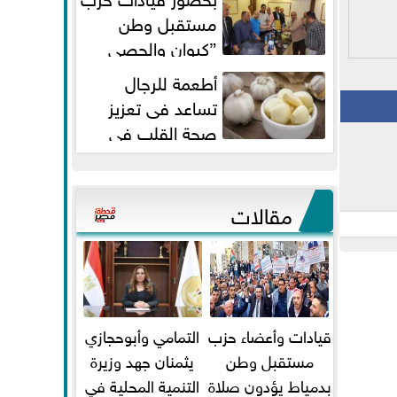
مستقبل وطن
”كيوان والحصي
والتمامي وابوحجازي وعيسي” أمانه
أطعمة للرجال
كفر...
تساعد فى تعزيز
صحة القلب فى
سن الأربعين
مقالات
قيادات وأعضاء حزب
التمامي وأبوحجازي
مستقبل وطن
يثمنان جهد وزيرة
بدمياط يؤدون صلاة
التنمية المحلية في