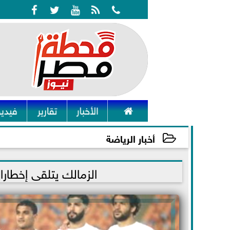






الأخبار
تقارير
فيديو
أخبار الرياضة
2021-11-17 20:28:07
الزمالك يتلقى إخطار