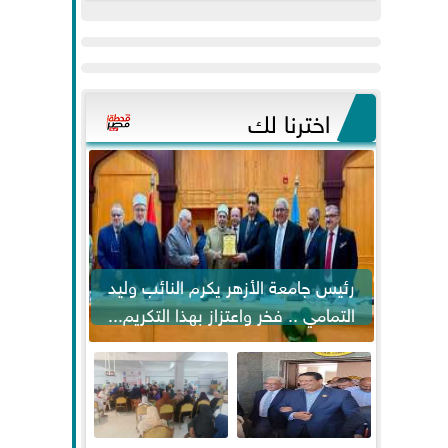
عيد
مواكبة خطوات
الفطر..ويحتشدون
الرئيس السيسي...
وسط آلاف...
اخترنا لك
رئيس جامعة الأزهر يكرم النائب وليد
التمامي .. فخر واعتزاز بهذا التكريم...