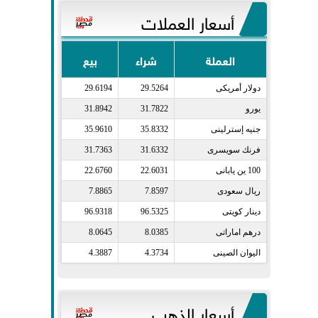
أسعار العملات
العملة
شراء
بيع
دولار أمريكى​
29.5264
29.6194
يورو​
31.7822
31.8942
جنيه إسترلينى​
35.8332
35.9610
فرنك سويسرى​
31.6332
31.7363
100 ين يابانى​
22.6031
22.6760
ريال سعودى​
7.8597
7.8865
دينار كويتى​
96.5325
96.9318
درهم اماراتى​
8.0385
8.0645
اليوان الصينى​
4.3734
4.3887
أسعار الذهب