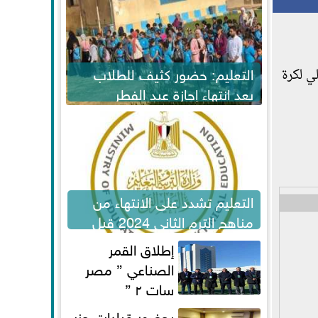
التعليم: حضور كثيف للطلاب
ي لكرة
بعد انتهاء إجازة عيد الفطر
لاستكمال المناهج
التعليم تشدد على الانتهاء من
مناهج الترم الثاني 2024 قبل
الامتحانات
إطلاق القمر
الصناعي ” مصر
سات ٢ ”
بحضور قيادات حزب