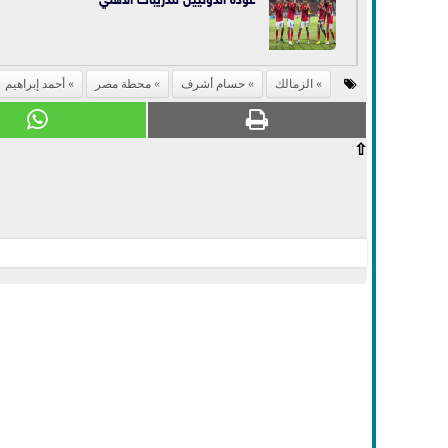
الزمالك
حسام أشرف
محطة مصر
أحمد إبراهيم
⇧