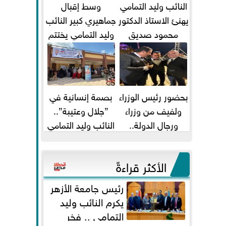
النائب وليد التمامي
وسط إقبال
يهنئ الاستاذ الدكتور
جماهيري كبير النائب
محمود صديق
وليد التمامي يختتم
تكليفة قائم باعمال
أضخم قافلة طبية
...
مجانية...
بحضور رئيس الوزراء
بصمة إنسانية في
ولفيف من وزراء
”جلال وعتيبة”..
ورجال الدولة..
النائب وليد التمامي
النائبان وليد التمامي
والبروفيسور جمال
ومحمد...
شيحة يداويان...
الأكثر قراءةً
رئيس جامعة الأزهر
يكرم النائب وليد
التمامي .. فخر