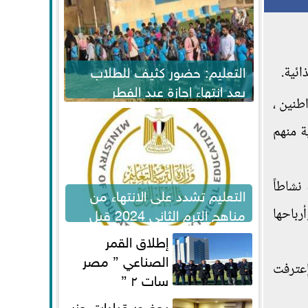
التعليم: حضور كثيف للطلاب
ئية.
بعد انتهاء إجازة عيد الفطر
موال العامة والجريمة المنظمة من (4 مواطنين ،
لاستكمال المناهج
ة منهم
نشاطاً
التعليم تشدد على الانتهاء من
مناهج الترم الثاني 2024 قبل
أرباحها
الامتحانات
إطلاق القمر
الصناعي ” مصر
إعترفت
سات ٢ ”
بحضور قيادات حزب