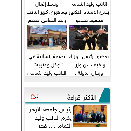
النائب وليد التمامي
وسط إقبال
يهنئ الاستاذ الدكتور
جماهيري كبير النائب
محمود صديق
وليد التمامي يختتم
تكليفة قائم باعمال
أضخم قافلة طبية
...
مجانية...
بحضور رئيس الوزراء
بصمة إنسانية في
ولفيف من وزراء
”جلال وعتيبة”..
ورجال الدولة..
النائب وليد التمامي
النائبان وليد التمامي
والبروفيسور جمال
ومحمد...
شيحة يداويان...
الأكثر قراءةً
رئيس جامعة الأزهر
يكرم النائب وليد
التمامي .. فخر