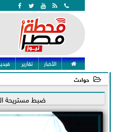






الأخبار
تقارير
فيديو
حوادث
2021-11-16 11:31:23
ضبط مستريحة المو