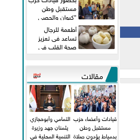
مستقبل وطن
”كيوان والحصي
والتمامي وابوحجازي وعيسي” أمانه
أطعمة للرجال
كفر...
تساعد فى تعزيز
صحة القلب فى
سن الأربعين
مقالات
قيادات وأعضاء حزب
التمامي وأبوحجازي
مستقبل وطن
يثمنان جهد وزيرة
بدمياط يؤدون صلاة
التنمية المحلية في