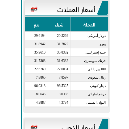
أسعار العملات
العملة
شراء
بيع
دولار أمريكى​
29.5264
29.6194
يورو​
31.7822
31.8942
جنيه إسترلينى​
35.8332
35.9610
فرنك سويسرى​
31.6332
31.7363
100 ين يابانى​
22.6031
22.6760
ريال سعودى​
7.8597
7.8865
دينار كويتى​
96.5325
96.9318
درهم اماراتى​
8.0385
8.0645
اليوان الصينى​
4.3734
4.3887
أسعار الذهب