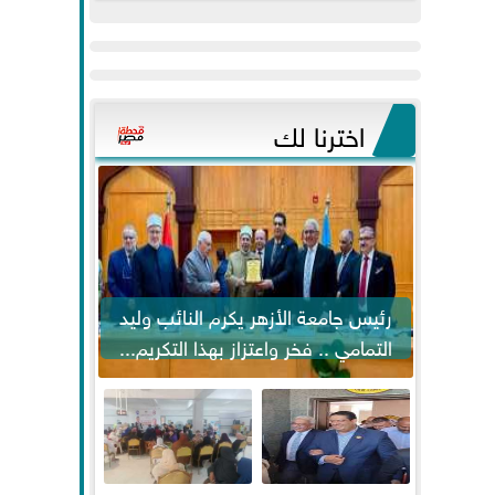
عيد
مواكبة خطوات
الفطر..ويحتشدون
الرئيس السيسي...
وسط آلاف...
اخترنا لك
رئيس جامعة الأزهر يكرم النائب وليد
التمامي .. فخر واعتزاز بهذا التكريم...