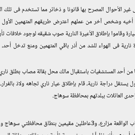
 غير الأحوال المصرح بها قانونا و ذخائر مما تستخدم فى تلك ال
ة أخيه وشخص آخر من عملهم اعترض طريقهم المتهمين الأول و
يارة وقاموا بإطلاق الأعيرة النارية صوب شقيقه لوجود خلافات ثأر
 نارية فى الهواء للشد من أذر باقي المتهمين ومنع تدخل أحد، و
ا من أحد المستشفيات باستقبال مالك محل بقالة مصاب بطلق ناري،
ستقل دراجة نارية، قام بإطلاق عيار ناري تجاهه ولاذ بالفرار،
دى العائلات ببلدتهم بمحافظة سوهاج.
تمكن القوات الأمنية من التوصل إلى أن وراء ارتكاب الواقعة مزارع، و3عاطلين مقيمين بنطاق محافظتي 