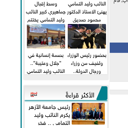
ب، قام
النائب وليد التمامي
وسط إقبال
يهنئ الاستاذ الدكتور
جماهيري كبير النائب
محمود صديق
وليد التمامي يختتم
تكليفة قائم باعمال
أضخم قافلة طبية
...
مجانية...
بحضور رئيس الوزراء
بصمة إنسانية في
ولفيف من وزراء
”جلال وعتيبة”..
ورجال الدولة..
النائب وليد التمامي
النائبان وليد التمامي
والبروفيسور جمال
ومحمد...
شيحة يداويان...
الأكثر قراءةً
رئيس جامعة الأزهر
يكرم النائب وليد
التمامي .. فخر