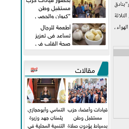
"بنادق
مستقبل وطن
”كيوان والحصي
الثلاثة
والتمامي وابوحجازي وعيسي” أمانه
أطعمة للرجال
لهواء ،
كفر...
تساعد فى تعزيز
صحة القلب فى
سن الأربعين
مقالات
قيادات وأعضاء حزب
التمامي وأبوحجازي
مستقبل وطن
يثمنان جهد وزيرة
بدمياط يؤدون صلاة
التنمية المحلية في