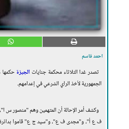
احمد قاسم
تصدر غدا الثلاثاء محكمة جنايات
الجيزة
الجمهورية لأخذ الراي الشرعي في إعدامهم.
وكشف أمر الإحالة أن المتهمين وهم "منصور س ا"، و
ف ع أ"، و"مجدى ف ع"، و"سيد ج ع" قاموا بدائرة ق