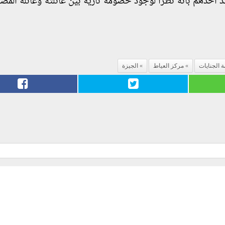
أحدهم بأنه نظراً لوجود خصومة ثأرية بين عائلته وعائلة المصا
 الجنايات
مركز العياط
الجيزة