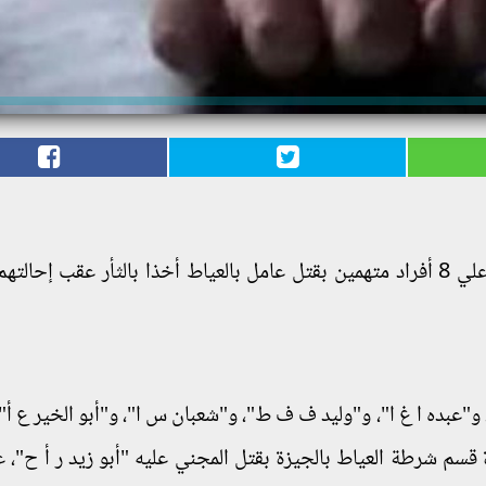
حكمها علي 8 أفراد متهمين بقتل عامل بالعياط أخذا بالثأر عقب إحالت
"عبده ا غ ا"، و"وليد ف ف ط"، و"شعبان س ا"، و"أبو الخير ع أ" 
سم شرطة العياط بالجيزة بقتل المجني عليه "أبو زيد ر أ ح"، ع