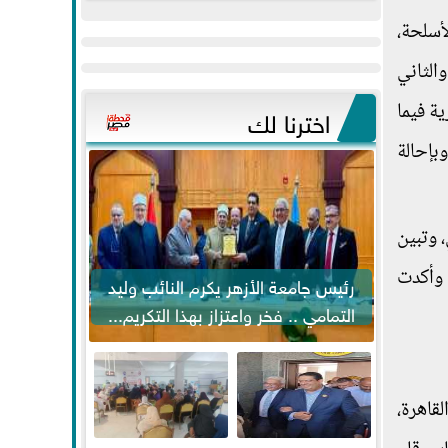
عيد
مواكبة خطوات
أسلحة،
الفطر..ويحتشدون
الرئيس السيسي...
وسط آلاف...
الثاني
ية فيما
اخترنا لك
بإحالة
 وتبين
 وأكدت
رئيس جامعة الأزهر يكرم النائب وليد
التمامي .. فخر واعتزاز بهذا التكريم...
سوهاج والقاهرة،