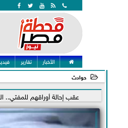






الأخبار
تقارير
فيديو
حوادث
2021-11-15 19:16:05
عقب إحالة أوراقهم للمفتي.. الحكم على 8 متهمين بقتل عا