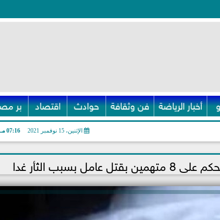
أخبار الرياضة
فن وثقافة
حوادث
اقتصاد
بر مصر
الإثنين، 15 نوفمبر 2021
07:16 مـ
مل بسبب الثأر غدا