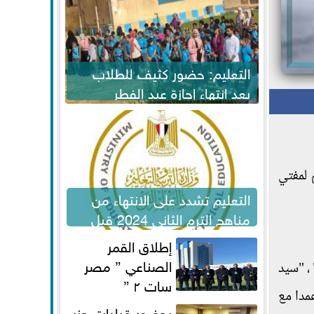
التعليم: حضور كثيف للطلاب
بعد انتهاء إجازة عيد الفطر
لاستكمال المناهج
هم لمفتي
التعليم تشدد على الانتهاء من
مناهج الترم الثاني 2024 قبل
الامتحانات
إطلاق القمر
الصناعي ” مصر
، "سيد
سات ٢ ”
مدا مع
بحضور قيادات حزب