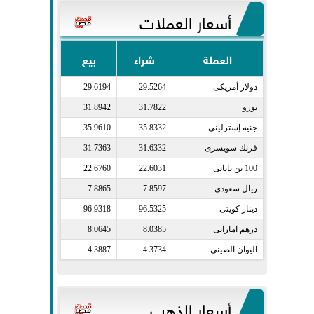
أسعار العملات
العملة
شراء
بيع
دولار أمريكى​
29.5264
29.6194
يورو​
31.7822
31.8942
جنيه إسترلينى​
35.8332
35.9610
فرنك سويسرى​
31.6332
31.7363
100 ين يابانى​
22.6031
22.6760
ريال سعودى​
7.8597
7.8865
دينار كويتى​
96.5325
96.9318
درهم اماراتى​
8.0385
8.0645
اليوان الصينى​
4.3734
4.3887
أسعار الذهب